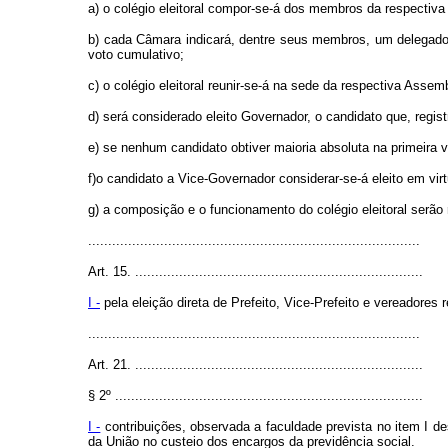
a) o colégio eleitoral compor-se-á dos membros da respectiv
b) cada Câmara indicará, dentre seus membros, um delegado
voto cumulativo;
c) o colégio eleitoral reunir-se-á na sede da respectiva Asse
d) será considerado eleito Governador, o candidato que, registr
e) se nenhum candidato obtiver maioria absoluta na primeira vo
f)o candidato a Vice-Governador considerar-se-á eleito em vir
g) a composição e o funcionamento do colégio eleitoral serão 
...................................................................................
Art. 15. ........................................................................
I -
pela eleição direta de Prefeito, Vice-Prefeito e vereadore
...................................................................................
Art. 21. ........................................................................
§ 2º .............................................................................
I -
contribuições, observada a faculdade prevista no item I de
da União no custeio dos encargos da previdência social.