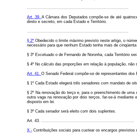
...................................................................................
Art. 39.
A Câmara dos Deputados compõe-se de até quatrocento
direto e secreto, em cada Estado e Território.
...................................................................................
§ 2º
Obedecido o limite máximo previsto neste artigo, o número
necessário para que nenhum Estado tenha mais de cinqüenta
§ 3º Excetuado o de Fernando de Noronha, cada Território se
§ 4º No cálculo das proporções em relação à população, não s
Art. 41.
O Senado Federal compõe-se de representantes dos Est
§ 1º Cada Estado elegerá três senadores com mandato de oito
§ 2º Na renovação do terço e, para o preenchimento de uma da
outra vaga na renovação por dois terços, far-se-á mediante e
disposto em lei.
§ 3º Cada senador será eleito com dois suplentes.
Art. 43. ............................................................................
X -
Contribuições sociais para custear os encargos previstos no