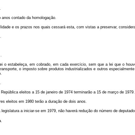
.
o anos contado da homologação.
lidade e os prazos nos quais cessará esta, com vistas a preservar, consider
.
..
 o estabeleça, em cobrado, em cada exercício, sem que a lei que o houver
e transporte, o imposto sobre produtos industrializados e outros especialme
.
.
epública eleitos a 15 de janeiro de 1974 terminarão a 15 de março de 1979.
res eleitos em 1980 terão a duração de dois anos.
a legislatura a iniciar-se em 1979, não haverá redução do número de deputados
a.