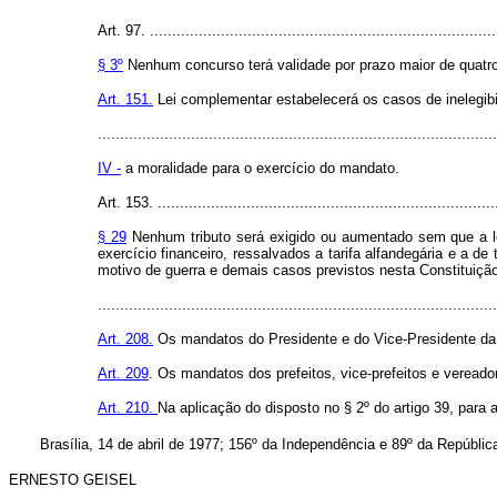
Art. 97. ..............................................................................
§ 3º
Nenhum concurso terá validade por prazo maior de quatr
Art. 151.
Lei complementar estabelecerá os casos de inelegibi
..........................................................................................
IV -
a moralidade para o exercício do mandato.
Art. 153. ............................................................................
§ 29
Nenhum tributo será exigido ou aumentado sem que a lei
exercício financeiro, ressalvados a tarifa alfandegária e a d
motivo de guerra e demais casos previstos nesta Constituição
..........................................................................................
Art. 208.
Os mandatos do Presidente e do Vice-Presidente da R
Art. 209
. Os mandatos dos prefeitos, vice-prefeitos e vereado
Art. 210.
Na aplicação do disposto no § 2º do artigo 39, para 
Brasília, 14 de abril de 1977; 156º da Independência e 89º da Repúblic
ERNESTO GEISEL