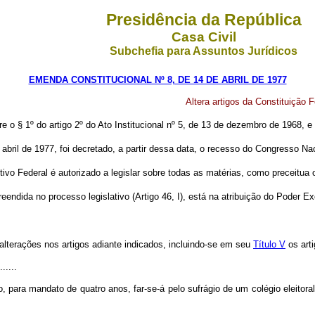
Presidência da República
Casa Civil
Subchefia para Assuntos Jurídicos
EMENDA CONSTITUCIONAL Nº 8, DE 14 DE ABRIL DE 1977
Altera artigos da Constituição 
re o § 1º do artigo 2º do Ato Institucional nº 5, de 13 de dezembro de 1968, e
l de 1977, foi decretado, a partir dessa data, o recesso do Congresso Nac
Federal é autorizado a legislar sobre todas as matérias, como preceitua o c
da no processo legislativo (Artigo 46, I), está na atribuição do Poder Ex
 alterações nos artigos adiante indicados, incluindo-se em seu
Título V
os arti
......
 para mandato de quatro anos, far-se-á pelo sufrágio de um colégio eleitor