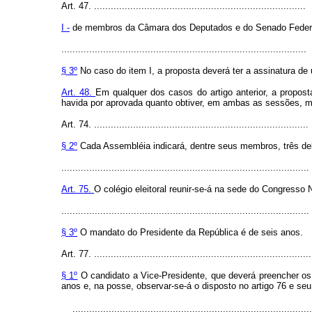
Art. 47. ............................................................................
I -
de membros da Câmara dos Deputados e do Senado Federa
........................................................................................
§ 3º
No caso do item I, a proposta deverá ter a assinatura
Art. 48.
Em qualquer dos casos do artigo anterior, a propos
havida por aprovada quanto obtiver, em ambas as sessões, m
Art. 74. .............................................................................
§ 2º
Cada Assembléia indicará, dentre seus membros, três de
.........................................................................................
Art. 75.
O colégio eleitoral reunir-se-á na sede do Congresso 
.........................................................................................
§ 3º
O mandato do Presidente da República é de seis anos.
Art. 77. ..............................................................................
§ 1º
O candidato a Vice-Presidente, que deverá preencher os r
anos e, na posse, observar-se-á o disposto no artigo 76 e seu
......................................................................................