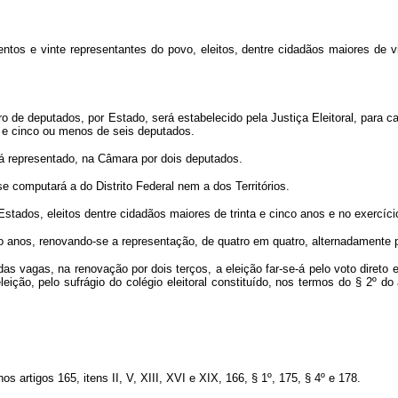
s e vinte representantes do povo, eleitos, dentre cidadãos maiores de vin
 de deputados, por Estado, será estabelecido pela Justiça Eleitoral, para ca
 e cinco ou menos de seis deputados.
rá representado, na Câmara por dois deputados.
e computará a do Distrito Federal nem a dos Territórios.
ados, eleitos dentre cidadãos maiores de trinta e cinco anos e no exercício 
 anos, renovando-se a representação, de quatro em quatro, alternadamente p
s vagas, na renovação por dois terços, a eleição far-se-á pelo voto direto e
leição, pelo sufrágio do colégio eleitoral constituído, nos termos do § 2º d
s artigos 165, itens II, V, XIII, XVI e XIX, 166, § 1º, 175, § 4º e 178.