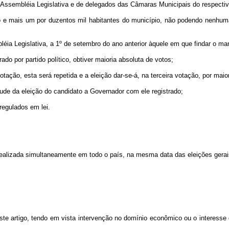
a Assembléia Legislativa e de delegados das Câmaras Municipais do respecti
 e mais um por duzentos mil habitantes do município, não podendo nenhuma
mbléia Legislativa, a 1º de setembro do ano anterior àquele em que findar o m
ado por partido político, obtiver maioria absoluta de votos;
tação, esta será repetida e a eleição dar-se-á, na terceira votação, por maio
tude da eleição do candidato a Governador com ele registrado;
regulados em lei.
s realizada simultaneamente em todo o país, na mesma data das eleições gera
ste artigo, tendo em vista intervenção no domínio econômico ou o interesse d