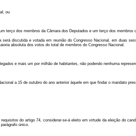
l; ou
 de um terço dos membros da Câmara dos Deputados e um terço dos membros 
ta será discutida e votada em reunião do Congresso Nacional, em duas ses
aioria absoluta dos votos do total de membros do Congresso Nacional.
legados e mais um por milhão de habitantes, não podendo nenhuma represen
Nacional a 15 de outubro do ano anterior àquele em que findar o mandato pres
equisitos do artigo 74, considerar-se-á eleito em virtude da eleição do can
 parágrafo único.