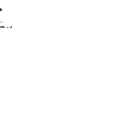
a
ro
ercício