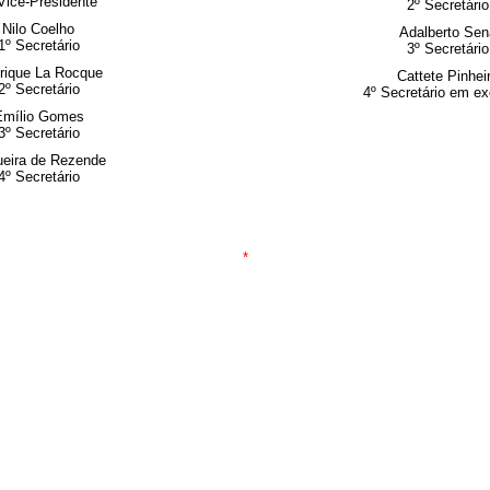
Vice-Presidente
2º Secretário
Nilo Coelho
Adalberto Sen
1º Secretário
3º Secretário
rique La Rocque
Cattete Pinhei
2º Secretário
4º Secretário em ex
Emílio Gomes
3º Secretário
eira de Rezende
4º Secretário
*