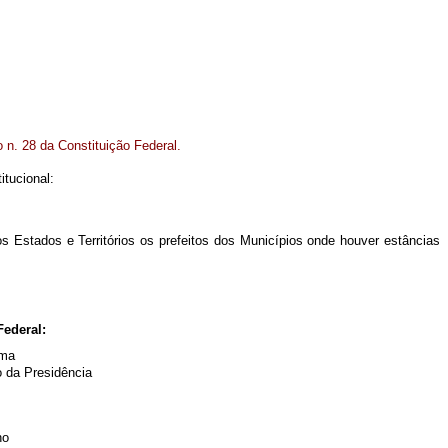
o n. 28 da Constituição Federal.
tucional:
s Estados e Territórios os prefeitos dos Municípios onde houver estâncias
ederal:
ama
o da Presidência
ho