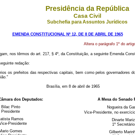
Presidência da República
Casa Civil
Subchefia para Assuntos Jurídicos
EMENDA CONSTITUCIONAL Nº 12, DE 8 DE ABRIL DE 1965
Altera o parágrafo 1º do artig
am, nos têrmos do art. 217, § 4º, da Constituição, a seguinte Emenda Consti
seguinte redação:
ios os prefeitos das respectivas capitais, bem como pelos governadores do
ião."
Brasília, em 8 de abril de 1965
Câmara dos Deputados:
A Mesa do Senado F
Bilac Pinto
Nogueira da G
Presidente
Vice-Presidente, no exercíci
atista Ramos
Dinarte Mariz
Vice-Presidente
1º Secretário
Mario Gomes
Gilberto Marin