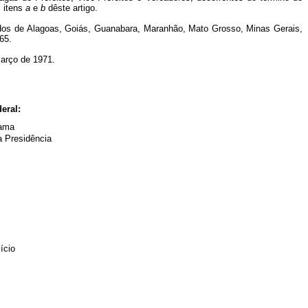
s itens
a
e
b
dêste artigo.
ados de Alagoas, Goiás, Guanabara, Maranhão, Mato Grosso, Minas Gerais,
65.
março de 1971.
eral:
Gama
a Presidência
ício