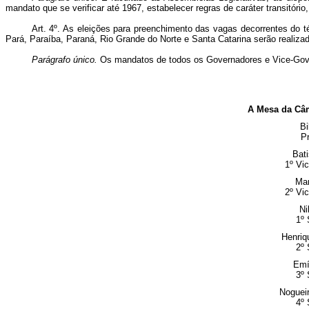
mandato que se verificar até 1967, estabelecer regras de caráter transitório
Art. 4º. As eleições para preenchimento das vagas decorrentes do
Pará, Paraíba, Paraná, Rio Grande do Norte e Santa Catarina serão realizada
Parágrafo único.
Os mandatos de todos os Governadores e Vice-Gover
A Mesa da Câ
Bi
Pr
Bat
1º Vi
Ma
2º Vi
Ni
1º 
Henriq
2º 
Emí
3º 
Noguei
4º 