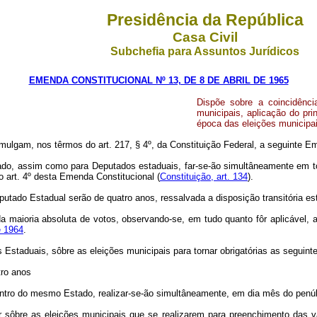
Presidência da República
Casa Civil
Subchefia para Assuntos Jurídicos
EMENDA CONSTITUCIONAL Nº 13, DE 8 DE ABRIL DE 1965
Dispõe sobre a coincidênci
municipais, aplicação do pri
época das eleições municipai
ulgam, nos têrmos do art. 217, § 4º, da Constituição Federal, a seguinte Em
tado, assim como para Deputados estaduais, far-se-ão simultâneamente em t
o art. 4º desta Emenda Constitucional (
Constituição, art. 134
).
ado Estadual serão de quatro anos, ressalvada a disposição transitória esta
da maioria absoluta de votos, observando-se, em tudo quanto fôr aplicável, 
e 1964
.
ões Estaduais, sôbre as eleições municipais para tornar obrigatórias as seg
tro anos
 dentro do mesmo Estado, realizar-se-ão simultâneamente, em dia mês do pen
r sôbre as eleições municipais que se realizarem para preenchimento das v