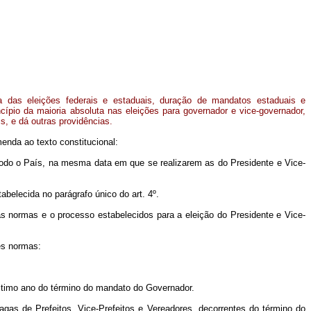
a das eleições federais e estaduais, duração de mandatos estaduais e
ncípio da maioria absoluta nas eleições para governador e vice-governador,
s, e dá outras providências.
enda ao texto constitucional:
odo o País, na mesma data em que se realizarem as do Presidente e Vice-
belecida no parágrafo único do art. 4º.
as normas e o processo estabelecidos para a eleição do Presidente e Vice-
uintes normas:
último ano do término do mandato do Governador.
agas de Prefeitos, Vice-Prefeitos e Vereadores, decorrentes do término do