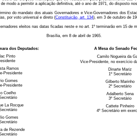
, de modo a permitir a aplicação definitiva, até o ano de 1971, do disposto no
 término do mandato dos atuais Governadores e Vice-Governadores dos Est
s, por voto universal e direto (
Constituição, art. 134
), em 3 de outubro de 19
nadores eleitos nas datas ficadas neste e no art. 1º terminarão em 15 de 
Brasília, em 8 de abril de 1965.
mara dos Deputados:
A Mesa do Senado Fed
lac Pinto
Camilo Nogueira da 
esidente
Vice-Presidente, no exercício d
ista Ramos
Dinarte Mariz
ce-Presidente
1º Secretário
rio Gomes
Gilberto Marinho
ce-Presidente
2º Secretário
lo Coelho
Adalberto Sena
Secretário
3º Secretário
ue La Rocque
Cattete Pinheiro
Secretário
4º Secretário em exerc
lio Gomes
Secretário
ra de Rezende
Secretário