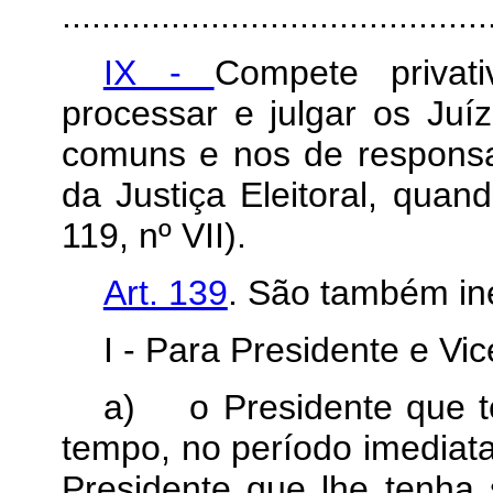
...........................................
IX -
Compete privat
processar e julgar os Juíz
comuns e nos de responsa
da Justiça Eleitoral, quand
119, nº VII).
Art. 139
. São também ine
I - Para Presidente e Vi
a)
o Presidente que 
tempo, no período imediata
Presidente que lhe tenha