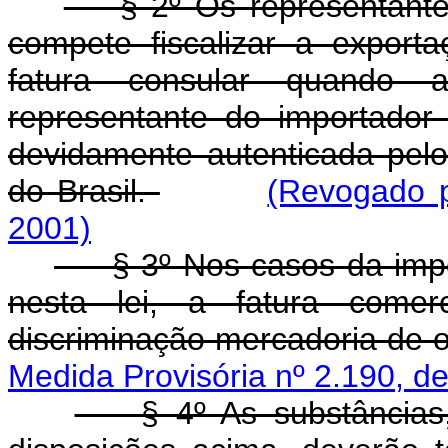
§ 2º Os representantes 
compete fiscalizar a export
fatura consular quando a
representante do importador 
devidamente autenticada pelo
do Brasil.
(Revogado p
2001)
§ 3º Nos casos da import
nesta lei, a fatura comer
discriminação mercadoria de 
Medida Provisória nº 2.190, d
§ 4º As substâncias, o