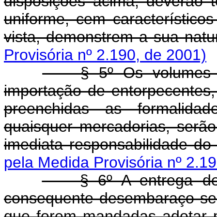
disposições acima, deverão
uniforme, cem característicos
vista, demonstrem a sua natu
Provisória nº 2.190, de 2001)
§ 5º Os volumes com
importação de entorpecentes
preenchidas as formalida
quaisquer mercadorias, serã
imediata responsabilidade do
pela Medida Provisória nº 2.1
§ 6º A entrega de ta
consequente desembaraço será
que forem mandadas adotar p