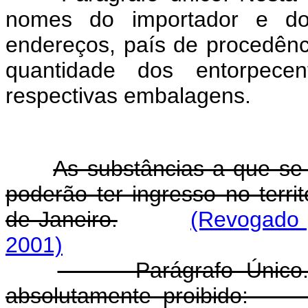
nomes do importador e do 
endereços, país de procedênc
quantidade dos entorpec
respectivas embalagens.
As substâncias a que se r
poderão ter ingresso no terri
de Janeiro.
(Revogado p
2001)
Parágrafo Único. Em
absolutamente proibi