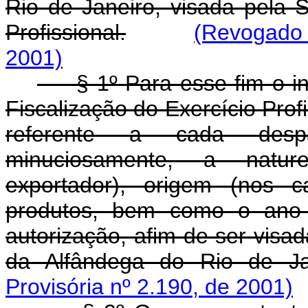
Rio de Janeiro, visada pela 
Profissional.
(Revogado 
2001)
§ 1º Para esse fim o int
Fiscalização do Exercício Profi
referente a cada desp
minuciosamente, a nature
exportador), origem (nos c
produtos, bem como o ano 
autorização, afim de ser visa
da Alfândega do Rio de J
Provisória nº 2.190, de 2001)