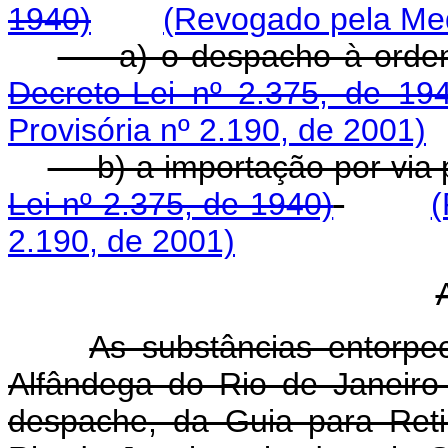
1940)
(Revogado pela Med
a) o despacho à or
Decreto-Lei nº 2.375, de 19
Provisória nº 2.190, de 2001)
b) a importação por v
Lei nº 2.375, de 1940)
(
2.190, de 2001)
As substâncias entorpe
Alfândega do Rio de Janeiro
despache, da Guia para Reti