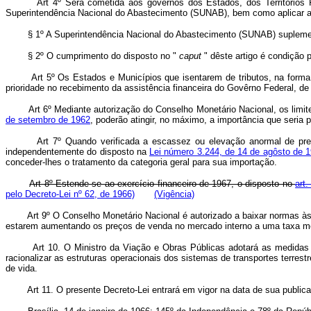
Art 4º Será cometida aos governos dos Estados, dos Territórios Feder
Superintendência Nacional do Abastecimento (SUNAB), bem como aplicar as 
§ 1º A Superintendência Nacional do Abastecimento (SUNAB) suplementará
§ 2º O cumprimento do disposto no "
caput
" dêste artigo é condição 
Art 5º Os Estados e Municípios que isentarem de tributos, na form
prioridade no recebimento da assistência financeira do Govêrno Federal, de 
Art 6º Mediante autorização do Conselho Monetário Nacional, os limites
de setembro de 1962
, poderão atingir, no máximo, a importância que seri
Art 7º Quando verificada a escassez ou elevação anormal de preços 
independentemente do disposto na
Lei número 3.244, de 14 de agôsto de 
conceder-lhes o tratamento da categoria geral para sua importação.
Art 8º Estende-se ao exercício financeiro de 1967, o disposto no
art
pelo Decreto-Lei nº 62, de 1966)
(Vigência)
Art 9º O Conselho Monetário Nacional é autorizado a baixar normas às in
estarem aumentando os preços de venda no mercado interno a uma taxa mensa
Art 10. O Ministro da Viação e Obras Públicas adotará as medidas indis
racionalizar as estruturas operacionais dos sistemas de transportes terrest
de vida.
Art 11. O presente Decreto-Lei entrará em vigor na data de sua publicaç