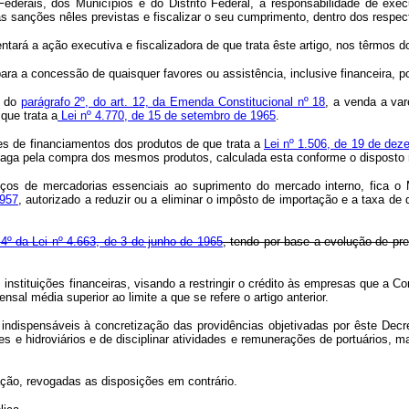
ais, dos Municípios e do Distrito Federal, a responsabilidade de exec
sanções nêles previstas e fiscalizar o seu cumprimento, dentro dos respec
 a ação executiva e fiscalizadora de que trata êste artigo, nos têrmos d
para a concessão de quaisquer favores ou assistência, inclusive financeira, p
a do
parágrafo 2º, do art. 12, da Emenda Constitucional nº 18
, a venda a var
que trata a
Lei nº 4.770, de 15 de setembro de 1965
.
 de financiamentos dos produtos de que trata a
Lei nº 1.506, de 19 de de
a paga pela compra dos mesmos produtos, calculada esta conforme o disposto
de mercadorias essenciais ao suprimento do mercado interno, fica o 
1957
, autorizado a reduzir ou a eliminar o impôsto de importação e a taxa d
. 4º da Lei nº 4.663, de 3 de junho de 1965
, tendo por base a evolução de pr
stituições financeiras, visando a restringir o crédito às empresas que a C
l média superior ao limite a que se refere o artigo anterior.
pensáveis à concretização das providências objetivadas por êste Decreto
res e hidroviários e de disciplinar atividades e remunerações de portuários, m
ão, revogadas as disposições em contrário.