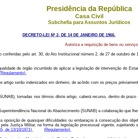
Presidência da República
Casa Civil
Subchefia para Assuntos Jurídicos
DECRETO-LEI Nº 2, DE 14 DE JANEIRO DE 1966.
Autoriza a requisição de bens ou serviç
o conferidas pelo art. 30, do Ato Institucional número 2, de 27 de outubro d
ade de órgão incumbido de aplicar a legislação de intervenção do Estado
(Regulamento).
 artigo serão indenizados em dinheiro, de acôrdo com os preços prèviamen
B), tomadas nos têrmos dêste artigo, caberá recurso, dentro do prazo d
perintendência Nacional do Abastecimento (SUNAB) a colaboração que lhes 
e a oposição de quaisquer dificuldades ou embaraços à consecução dos objet
pela Justiça Militar, na forma da legislação processual vigente, sujeitando
45, de 13/10/1971)
(Regulamento).