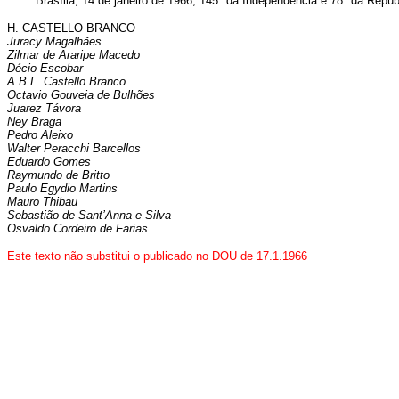
Brasília, 14 de janeiro de 1966; 145º da Independência e 78º da Repúbl
H. CASTELLO BRANCO
Juracy Magalhães
Zilmar de Araripe Macedo
Décio Escobar
A.B.L. Castello Branco
Octavio Gouveia de Bulhões
Juarez Távora
Ney Braga
Pedro Aleixo
Walter Peracchi Barcellos
Eduardo Gomes
Raymundo de Britto
Paulo Egydio Martins
Mauro Thibau
Sebastião de Sant’Anna e Silva
Osvaldo Cordeiro de Farias
Este texto não substitui o publicado no DOU de 17.1.1966