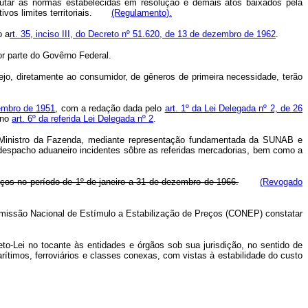
utar as normas estabelecidas em resolução e demais atos baixados pela
tivos limites territoriais.
(Regulamento).
o a
rt. 35, inciso III, do Decreto nº 51.620, de 13 de dezembro de 1962
.
or parte do Govêrno Federal.
ejo, diretamente ao consumidor, de gêneros de primeira necessidade, terão
zembro de 1951
, com a redação dada pelo
art. 1º da Lei Delegada nº 2, de 26
 no
art. 6º da referida Lei Delegada nº 2
.
Ministro da Fazenda, mediante representação fundamentada da SUNAB e
e despacho aduaneiro incidentes sôbre as referidas mercadorias, bem como a
eços no período de 1º de janeiro a 31 de dezembro de 1966.
(Revogado
omissão Nacional de Estímulo a Estabilização de Preços (CONEP) constatar
-Lei no tocante às entidades e órgãos sob sua jurisdição, no sentido de
arítimos, ferroviários e classes conexas, com vistas à estabilidade do custo