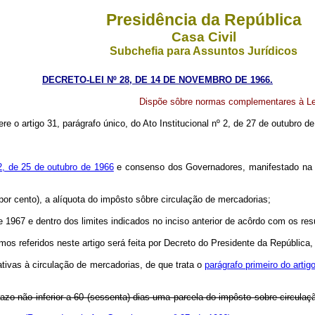
Presidência da República
Casa Civil
Subchefia para Assuntos Jurídicos
DECRETO-LEI Nº 28, DE 14 DE NOVEMBRO DE 1966.
Dispõe sôbre normas complementares à Lei
re o artigo 31, parágrafo único, do Ato Institucional nº 2, de 27 de outubro d
72, de 25 de outubro de 1966
e consenso dos Governadores, manifestado na Co
r cento), a alíquota do impôsto sôbre circulação de mercadorias;
1967 e dentro dos limites indicados no inciso anterior de acôrdo com os res
 referidos neste artigo será feita por Decreto do Presidente da República, e 
tivas à circulação de mercadorias, de que trata o
parágrafo primeiro do arti
razo não inferior a 60 (sessenta) dias uma parcela do impôsto sobre circula