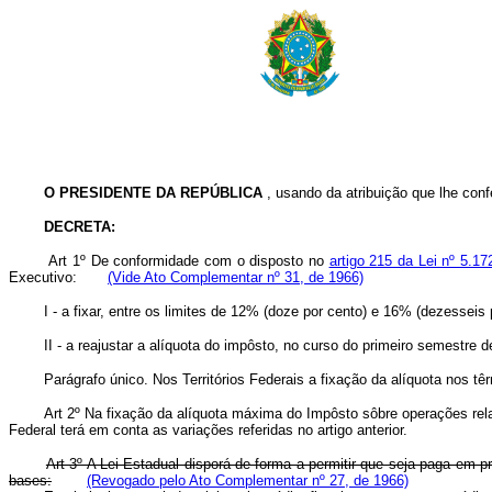
O PRESIDENTE DA REPÚBLICA
, usando da atribuição que lhe confe
DECRETA:
Art 1º De conformidade com o disposto no
artigo 215 da Lei nº 5.1
Executivo:
(Vide Ato Complementar nº 31, de 1966)
I - a fixar, entre os limites de 12% (doze por cento) e 16% (dezesseis po
II - a reajustar a alíquota do impôsto, no curso do primeiro semestre de 
Parágrafo único. Nos Territórios Federais a fixação da alíquota nos têrmos
Art 2º Na fixação da alíquota máxima do Impôsto sôbre operações rela
Federal terá em conta as variações referidas no artigo anterior.
Art 3º A Lei Estadual disporá de forma a permitir que seja paga em p
bases:
(Revogado pelo Ato Complementar nº 27, de 1966)