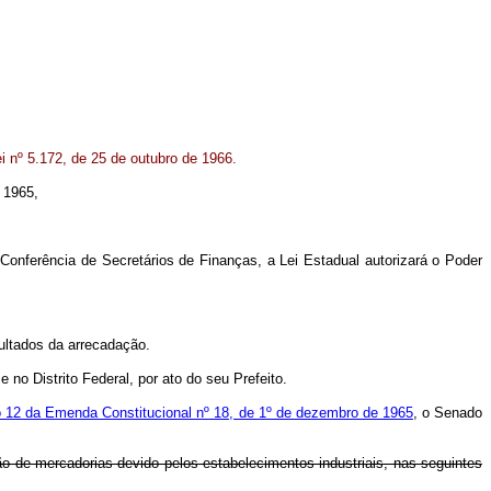
 nº 5.172, de 25 de outubro de 1966.
e 1965,
nferência de Secretários de Finanças, a Lei Estadual autorizará o Poder
ultados da arrecadação.
no Distrito Federal, por ato do seu Prefeito.
go 12 da Emenda Constitucional nº 18, de 1º de dezembro de 1965
, o Senado
ção de mercadorias devido pelos estabelecimentos industriais, nas seguintes