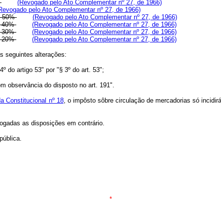
:
(Revogado pelo Ato Complementar nº 27, de 1966)
Revogado pelo Ato Complementar nº 27, de 1966)
... 50%
(Revogado pelo Ato Complementar nº 27, de 1966)
... 40%
(Revogado pelo Ato Complementar nº 27, de 1966)
... 30%
(Revogado pelo Ato Complementar nº 27, de 1966)
... 20%
(Revogado pelo Ato Complementar nº 27, de 1966)
s seguintes alterações:
º do artigo 53" por "§ 3º do art. 53";
m observância do disposto no art. 191".
a Constitucional nº 18
, o impôsto sôbre circulação de mercadorias só incidir
ogadas as disposições em contrário.
ública.
*