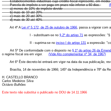
Estabelecimentos industriais cujo crédito fiscal represente, em média
Parcela do impôsto a ser paga em prazo não inferior a 60 dias.
(
a) menos de 10% do impôsto devido .............................................
b) mais de 10 até 20%..................................................................
c) mais de 20 até 30%..................................................................
d) mais de 30 até 40%..................................................................
Art 4º A
Lei nº 5.172, de 25 de outubro de 1966
, passa a vigorar com a
I - substituam-se no
§ 2º do artigo 71
as expressões: "§ 4
II - suprima-se no
inciso I do artigo 131
a expressão: "co
Art 5º De conformidade com o disposto no
§ 1º do artigo 26 da Emend
o regime fiscal ora em vigor.
(Vide Ato complementar nº 34, de 1967)
Art 6º Êste decreto-lei entrará em vigor na data da sua publicação, rev
Brasília, 14 de novembro de 1966; 145º da Independência e 78º da Rep
H. CASTELLO BRANCO
Carlos Medeiros Silva
Octávio Bulhões
Este texto não substitui o publicado no DOU de 14.11.1966