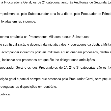
 à Procuradoria Geral; os de 2ª categoria, junto às Auditorias de Segunda En
 impedimentos, pelo Subprocurador e na falta dêste, pelo Procurador de Prime
á fixadas em lei, incumbe:
mesma entrância os Procuradores Militares e seus Substitutos;
 sua fiscalização e dependa da iniciativa dos Procuradores da Justiça Milita
s, acompanhar inquéritos policiais militares e funcionar em processos, dentro 
, inclusive nos processos em que êle lhe delegar suas atribuições.
rocurador Geral e os dos Procuradores de 1ª, 2ª e 3ª categorias são os fixa
orreição geral e parcial sempre que ordenada pelo Procurador Geral, sem prejuí
, revogadas as disposições em contrário.
pública.