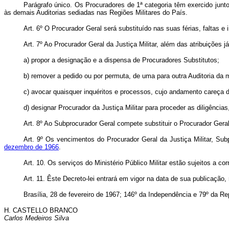
Parágrafo único. Os Procuradores de 1ª categoria têm exercido junto
às demais Auditorias sediadas nas Regiões Militares do País.
Art
. 6º O Procurador Geral será substituído nas suas férias, faltas e
Art
. 7º Ao Procurador Geral da Justiça Militar, além das atribuições j
a) propor a designação e a dispensa de Procuradores Substitutos;
b) remover a pedido ou por permuta, de uma para outra Auditoria da 
c) avocar quaisquer inquéritos e processos, cujo andamento careça de
d) designar Procurador da Justiça Militar para proceder as diligência
Art
. 8º Ao Subprocurador Geral compete substituir o Procurador Geral
Art
. 9º Os vencimentos do Procurador Geral da Justiça Militar, Subp
dezembro de 1966
.
Art
. 10. Os serviços do Ministério Público Militar estão sujeitos a c
Art
. 11. Êste Decreto-lei entrará em vigor na data de sua publicação
Brasília, 28 de fevereiro de 1967; 146º da Independência e 79º da Re
H. CASTELLO BRANCO
Carlos Medeiros Silva