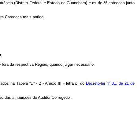
trância (Distrito Federal e Estado da Guanabara) e os de 3ª categoria junto
ira Categoria mais antigo.
r;
e fora da respectiva Região, quando julgar necessário.
dos na Tabela “D” - 2 - Anexo III - letra
b
, do
Decreto-lei nº 81, de 21 de
zo das atribuições do Auditor Corregedor.