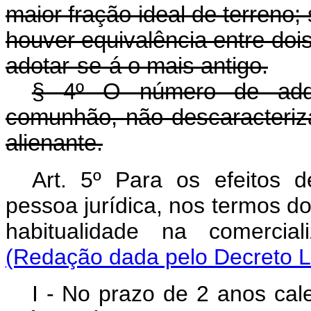
maior fração ideal de terreno;
houver equivalência entre doi
adotar-se-á o mais antigo.
§ 4º O número de adq
comunhão, não descaracteriz
alienante.
Art. 5º Para os efeitos 
pessoa jurídica, nos termos do 
habitualidade na comercia
(Redação dada pelo Decreto Le
I - No prazo de 2 anos cal