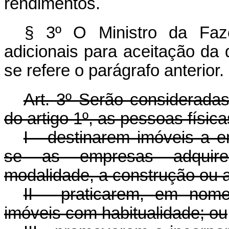
rendimentos.
§ 3º O Ministro da Faze
adicionais para aceitação da 
se refere o parágrafo anterior.
Art. 3º Serão consideradas
do artigo 1º, as pessoas física
I - destinarem imóveis a 
se as empresas adquiren
modalidade, a construção ou a
II - praticarem, em nome
imóveis com habitualidade; ou