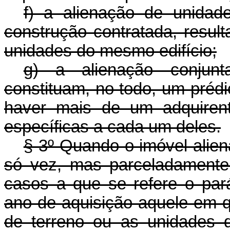
f) a alienação de unidade
construção contratada, resul
unidades do mesmo edifício;
g) a alienação conjunt
constituam, no todo, um préd
haver mais de um adquirent
específicas a cada um deles.
§ 3º Quando o imóvel alien
só vez, mas parceladamente 
casos a que se refere o pará
ano de aquisição aquele em qu
de terreno ou as unidades 