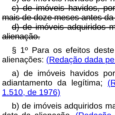
c) de imóveis havidos, p
mais de doze meses antes da 
d) de imóveis adquiridos 
alienação.
§ 1º Para os efeitos deste
alienações:
(Redação dada pel
a) de imóveis havidos po
adiantamento da legítima;
(
1.510, de 1976)
b) de imóveis adquiridos m