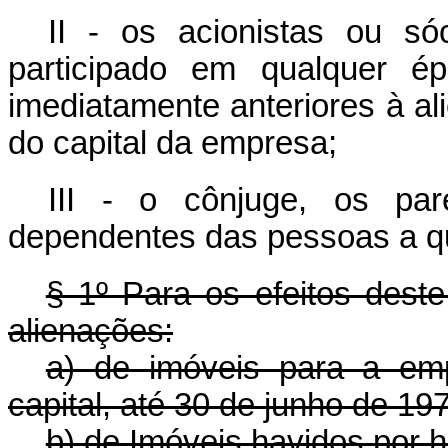
II - os acionistas ou só
participado em qualquer 
imediatamente anteriores à a
do capital da empresa;
III - o cônjuge, os pa
dependentes das pessoas a qu
§ 1º Para os efeitos deste
alienações:
a) de imóveis para a em
capital, até 30 de junho de 19
b) de Imóveis havidos por 