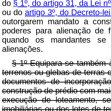
do
§ 1º, do artigo 31, da Lei
ou do
artigo 3º, do Decreto-le
outorgarem mandato a const
poderes para alienação de f
quando os mandantes se b
alienações.
§ 1º Equipara-se também à j
terrenos ou glebas de terras
documentos de incorporação
construção de prédio com mais
execução de loteamento, se
imobiliárias ou dos lotes de t