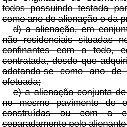
todos possuindo testada par
como ano de alienação o da pr
d) a alienação, em conju
não residenciais situadas 
confinantes com o todo, c
contratada, desde que adquir
adotando-se como ano de a
efetuada;
e) a alienação conjunta de
no mesmo pavimento de edi
construídas ou com a con
separadamente pelo alienante