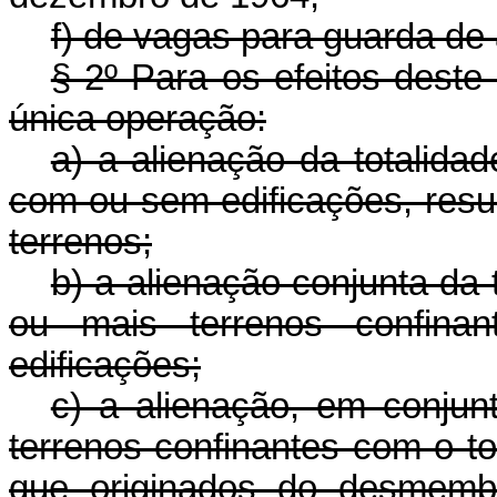
f) de vagas para guarda de
§ 2º Para os efeitos deste
única operação:
a) a alienação da totalida
com ou sem edificações, resul
terrenos;
b) a alienação conjunta da 
ou mais terrenos confin
edificações;
c) a alienação, em conjun
terrenos confinantes com o t
que originados do desmem