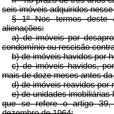
II - no prazo de três anos 
seis imóveis adquiridos nesse
§ 1º Nos termos deste a
alienações:
a) de imóveis por desaprop
condomínio ou rescisão contra
b) de imóveis havidos por 
c) de imóveis havidos, p
mais de doze meses antes da 
d) de imóveis reavidos por 
e) de unidades imobiliária
que se refere o artigo 39
dezembro de 1964;