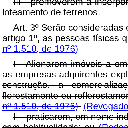
III - promoverem a incorp
loteamento de terrenos.
Art. 3º Serão consideradas 
artigo 1º, as pessoas físicas 
nº 1.510, de 1976)
I - Alienarem imóveis a em
as empresas adquirentes expl
construção, a comercializ
florestamento ou reflorestame
nº 1.510, de 1976)
(Revogado 
II - praticarem, em nome in
com habitualidade; ou
(Redaç