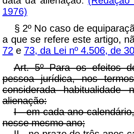
data da alienação.
(Redação 
1976)
§ 2º No caso de equiparaçã
a que se refere este artigo, 
72
e
73, da Lei nº 4.506, de 
Art. 5º Para os efeitos 
pessoa jurídica, nos termos
considerada habitualidade 
alienação:
I - em cada ano calendário
nesse mesmo ano;