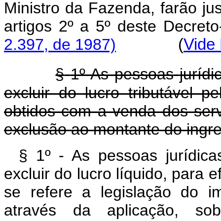
Ministro da Fazenda, farão jus
artigos 2º a 5º deste 
2.397, de 1987)
(
Vide 
§
1º As pessoas
juríd
excluir do lucro tributável 
obtidos com a venda dos servi
exclusão ao montante do ingre
§ 1º - As pessoas jurídica
excluir do lucro líquido, para 
se refere a legislação do i
através da aplicação, so