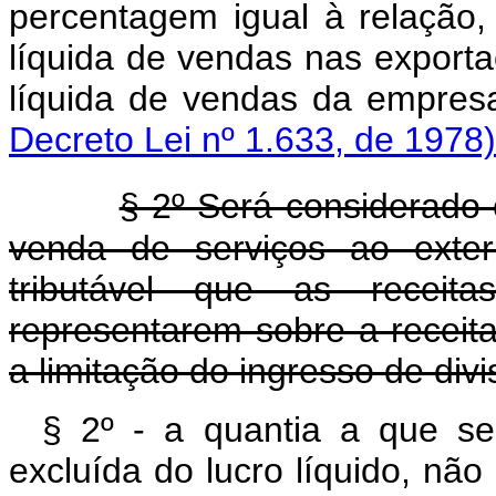
percentagem igual à relação,
líquida de vendas nas exportaç
líquida de vendas d
Decreto Lei nº 1.633, de 1978)
§ 2º Será considerado 
venda de serviços ao exter
tributável que as receit
representarem sobre a receita
a limitação do ingresso de divi
§ 2º - a quantia a que se 
excluída do lucro líquido, nã