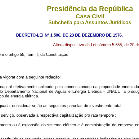
Presidência da República
Casa Civil
Subchefia para Assuntos Jurídicos
DECRETO-LEI Nº 1.506, DE 23 DE DEZEMBRO DE 1976.
Altera dispositivo da Lei número 5.655, de 20 d
e o artigo 55, item lI, da Constituição
a vigorar com a seguinte redação:
o capital efetivamente aplicado pelo concessionário na propriedade vincul
o do Departamento Nacional de Águas e Energia Elétrica - DNAEE, à produç
co de energia elétrica.
quada, considerar-se-ão as seguintes parcelas do investimento total:
 serviço, observada a respectiva capitalização pro rata tempore ;
namento ou à expansão do sistema elétrico e à administração da empresa eq