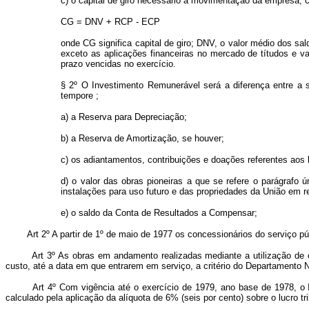
c) o capital de giro necessário à movimentação da empresa, c
CG = DNV + RCP - ECP
onde CG significa capital de giro; DNV, o valor médio dos s
exceto as aplicações financeiras no mercado de títudos e v
prazo vencidas no exercício.
§ 2º O Investimento Remunerável será a diferença entre a so
tempore ;
a) a Reserva para Depreciação;
b) a Reserva de Amortização, se houver;
c) os adiantamentos, contribuições e doações referentes aos be
d) o valor das obras pioneiras a que se refere o parágrafo 
instalações para uso futuro e das propriedades da União em re
e) o saldo da Conta de Resultados a Compensar;
Art 2º A partir de 1º de maio de 1977 os concessionários do serviço públ
Art 3º As obras em andamento realizadas mediante a utilização de capi
custo, até a data em que entrarem em serviço, a critério do Departamento 
Art 4º Com vigência até o exercício de 1979, ano base de 1978, o Impo
calculado pela aplicação da alíquota de 6% (seis por cento) sobre o lucro tri