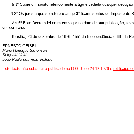
§ 1º Sobre o imposto referido neste artigo é vedada qualquer dedução a 
§ 2º Os juros a que se refere o artigo 3º ficam isentos do Imposto de 
Art 5º Este Decreto-lei entra em vigor na data de sua publicação, re
em contrário.
Brasília, 23 de dezembro de 1976; 155º da Independência e 88º da Rep
ERNESTO GEISEL
Mário Henrique Simonsen
Shigeaki Ueki
João Paulo dos Reis Velloso
Este texto não substitui o publicado no D.O.U. de 24.12.1976 e
retificado 