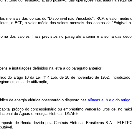
onstituído do resultado, acaso positivo, das operações indicadas na seguinte
aldos mensais das contas do "Disponível não Vinculado"; RCP, o valor médio 
alores; e ECP, o valor médio dos saldos mensais das contas de "Exigível a
ma dos valores finais previstos no parágrafo anterior e a soma das deduçõ
ns e instalações definidos na letra a do parágrafo anterior;
único do artigo 10 da Lei nº 4.156, de 28 de novembro de 1962, introduzido
gime especial de utilização;
ico de energia elétrica observarão o disposto nas
alíneas a, b e c do artig
tal próprio do concessionário ou empréstimo vencerão juros de, no máximo
Nacional de Águas e Energia Elétrica - DNAEE.
sto de Renda devida pela Centrais Elétricas Brasileiras S.A. - ELETROBR
butável.