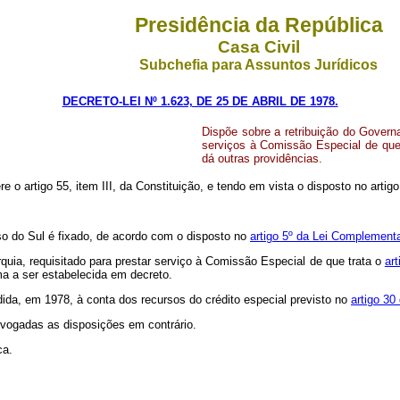
Presidência da República
Casa Civil
Subchefia para Assuntos Jurídicos
DECRETO-LEI Nº 1.623, DE 25 DE ABRIL DE 1978.
Dispõe sobre a retribuição do Govern
serviços à Comissão Especial de que 
dá outras providências.
re o artigo 55, item III, da Constituição, e tendo em vista o disposto no arti
so do Sul é fixado, de acordo com o disposto no
artigo 5º da Lei Complementa
rquia, requisitado para prestar serviço à Comissão Especial de que trata o
ar
ma a ser estabelecida em decreto.
dida, em 1978, à conta dos recursos do crédito especial previsto no
artigo 30
revogadas as disposições em contrário.
ca.