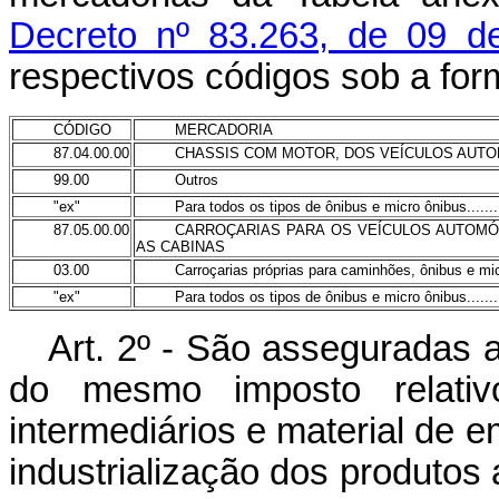
Decreto nº 83.263, de 09 
respectivos códigos sob a for
CÓDIGO
MERCADORIA
87.04.00.00
CHASSIS COM MOTOR, DOS VEÍCULOS AUTOM
99.00
Outros
"
ex"
Para todos os tipos de ônibus e micro ônibus...........
87.05.00.00
CARROÇARIAS PARA OS VEÍCULOS AUTOMÓVE
AS CABINAS
03.00
Carroçarias próprias para caminhões, ônibus e mi
"ex"
Para todos os tipos de ônibus e micro ônibus...........
Art
. 2º - São asseguradas a
do mesmo imposto relativ
intermediários e material de 
industrialização dos produtos 