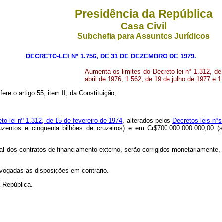
Presidência da República
Casa Civil
Subchefia para Assuntos Jurídicos
DECRETO-LEI Nº 1.756, DE 31 DE DEZEMBRO DE 1979.
Aumenta os limites do Decreto-lei nº 1.312, de
abril de 1976, 1.562, de 19 de julho de 1977 e 
ere o artigo 55, item II, da Constituição,
reto-lei nº 1.312, de 15 de fevereiro de 1974
, alterados pelos
Decretos-leis nºs
zentos e cinquenta bilhões de cruzeiros) e em Cr$700.000.000.000,00 (s
ncipal dos contratos de financiamento externo, serão corrigidos monetariamen
revogadas as disposições em contrário.
 República.