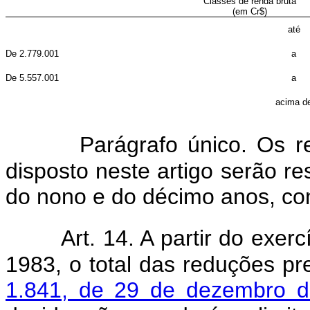
Classes de renda bruta
(em Cr$)
até
De 2.779.001
a
De 5.557.001
a
acima d
Parágrafo único. Os 
disposto neste artigo serão re
do nono e do décimo anos, con
Art. 14. A partir do exer
1983, o total das reduções pr
1.841, de 29 de dezembro 