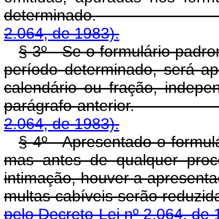
determinado
2.064, de 1983).
§ 3º - Se o formulário padro
período determinado, será a
calendário ou fração, indep
parágrafo anterior
2.064, de 1983).
§ 4º - Apresentado o formulá
mas antes de qualquer proce
intimação, houver a apresenta
multas cabíveis serão
pelo Decreto-Lei nº 2.064, de 