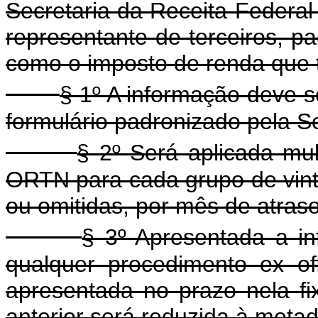
Secretaria da Receita Federal
representante de terceiros, pa
como o imposto de renda que t
§ 1º A informação deve s
formulário padronizado pela Se
§ 2º Será aplicada mu
ORTN para cada grupo de vint
ou omitidas, por mês de atraso
§ 3º Apresentada a i
qualquer procedimento ex off
apresentada no prazo nela fi
anterior será reduzida à metad