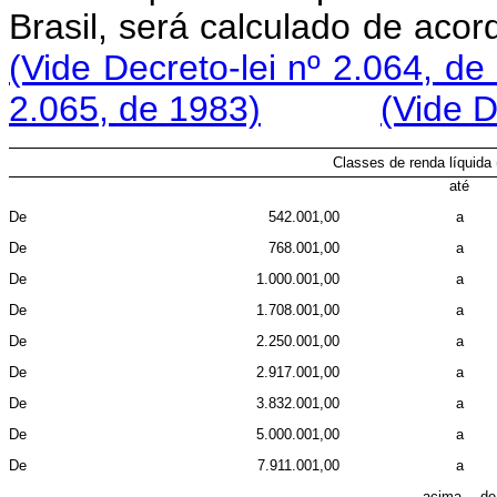
Brasil, será calculado de aco
(Vide Decreto-lei nº 2.064, de
2.065, de 1983)
(Vide D
Classes de renda líquida
até
De
542.001,00
a
De
768.001,00
a
De
1.000.001,00
a
De
1.708.001,00
a
De
2.250.001,00
a
De
2.917.001,00
a
De
3.832.001,00
a
De
5.000.001,00
a
De
7.911.001,00
a
acima de