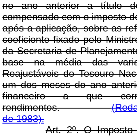
no ano anterior a título d
compensado com o imposto de
após a aplicação, sobre as re
coeficiente fixado pelo Minis
da Secretaria de Planejament
base na média das varia
Reajustáveis do Tesouro Nac
um dos meses do ano anterio
financeiro a que cor
rendimentos.
(Reda
de 1983).
Art. 2º. O Imposto