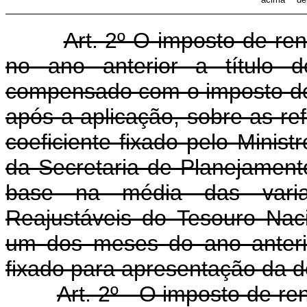
Art. 2º O imposto de ren
no ano anterior a título d
compensado com o imposto de
após a aplicação, sobre as re
coeficiente fixado pelo Minis
da Secretaria de Planejament
base na média das varia
Reajustáveis do Tesouro Nac
um dos meses do ano anterio
fixado para apresentação da d
Art. 2º - O imposto de re