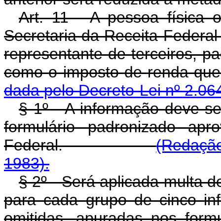
Art. 11 - A pessoa física 
Secretaria da Receita Federal
representante de terceiros, pa
como o imposto de ren
dada pelo Decreto-Lei nº 2.06
§ 1º - A informação deve s
formulário padronizado apr
Federal.
(Redação
1983).
§ 2º - Será aplicada multa 
para cada grupo de cinco in
omitidas, apuradas nos form