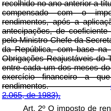
recolhido no ano anterior a tí
compensado com o impo
rendimentos, após a aplicaç
antecipações, de coeficiente
pelo Ministro-Chefe da Secret
da República, com base na 
Obrigações Reajustáveis do 
entre cada um dos meses do 
exercício financeiro a qu
rendimentos.
2.065, de 1983).
Art. 2º O imposto de ren