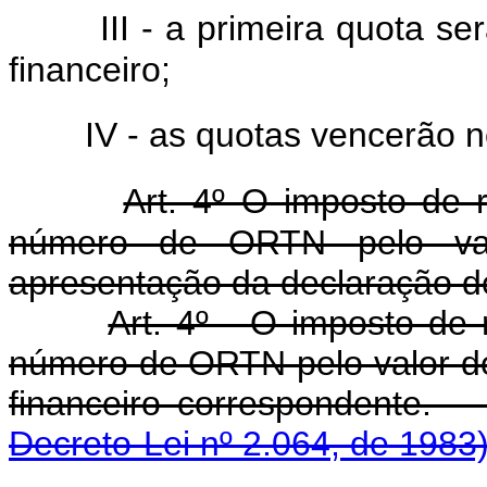
III - a primeira quota s
financeiro;
IV - as quotas vencerão n
Art. 4º O imposto de r
número de ORTN pelo val
apresentação da declaração d
Art. 4º - O imposto de 
número de ORTN pelo valor de
financeiro corres
Decreto-Lei nº 2.064, de 1983)