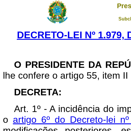
Pres
Subch
DECRETO-LEI Nº 1.979,
O PRESIDENTE DA REPÚ
lhe confere o artigo 55, item II
DECRETA:
Art
. 1º - A incidência do i
o
artigo 6º do Decreto-lei n
modificações posteriores, e