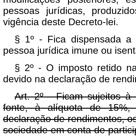
pessoas jurídicas, produzido
vigência deste Decreto-lei.
§ 1º - Fica dispensada a 
pessoa jurídica imune ou isen
§ 2º - O imposto retido n
devido na declaração de rend
Art
. 2º - Ficam sujeitos à
fonte, à alíquota de 15%,
declaração de rendimentos, os 
sociedade em conta de partic