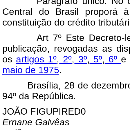
Parágrafo único. No 
Central do Brasil proporá 
constituição do crédito tributári
Art 7º Este Decreto-
publicação, revogadas as dis
os
artigos 1º
,
2º
,
3º
,
5º
,
6º
maio de 1975
.
Brasília, 28 de dezembro d
94º da República.
JOÃO FIGUPIRED0
Ernane Galvêas