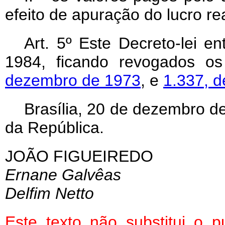
efeito de apuração do lucro rea
Art
. 5º Este Decreto-lei e
1984, ficando revogados o
dezembro de 1973
, e
1.337, d
Brasília, 20 de dezembro d
da República.
JOÃO FIGUEIREDO
Ernane Galvêas
Delfim Netto
Este texto não substitui o