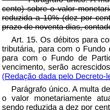
cento) sobre o valor monetari
reduzida a 10% (dez por cen
prazo de noventa dias, contado
Art. 15. Os débitos para c
tributária, para com o Fundo 
para com o Fundo de Parti
vencimento, serão acrescido
(Redação dada pelo Decreto-le
Parágrafo único. A multa d
o valor monetariamente atua
sendo reduzida a dez por cent