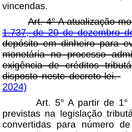
vincendas.
Art. 4° A atualização m
1.737, de 20 de dezembro d
depósito em dinheiro para ev
monetária no processo admin
exigência de créditos tribu
disposto neste decreto-lei.
2024)
Art. 5° A partir de 1
previstas na legislação tribu
convertidas para número d