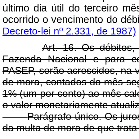
último dia útil do terceiro 
ocorrido o vencimento do débi
Decreto-lei nº 2.331, de 1987)
Art. 16. Os débitos
Fazenda Nacional e para c
PASEP, serão acrescidos, na via
de mora, contados do mês seg
1% (um por cento) ao mês cale
o valor monetariamente atualiz
Parágrafo único. Os juro
da multa de mora de que trata o