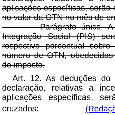
aplicações específicas, serão
no valor da OTN no mês de en
Parágrafo único. A ded
Integração Social (PIS) se
respectivo percentual sobr
número de OTN, obedecidas 
do imposto.
Art. 12. As deduções do
declaração, relativas a inc
aplicações específicas, se
cruzados:
(Redaçã