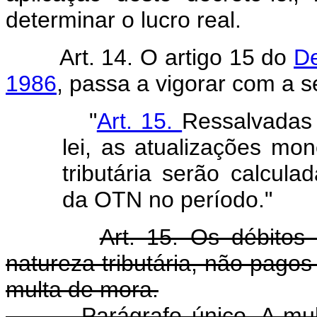
determinar o lucro real.
Art. 14. O artigo 15 do
De
1986
, passa a vigorar com a s
"
Art. 15.
Ressalvadas 
lei, as atualizações mon
tributária serão calcul
da OTN no período."
Art. 15. Os débito
natureza tributária, não pago
multa de mora.
Parágrafo único. A multa 