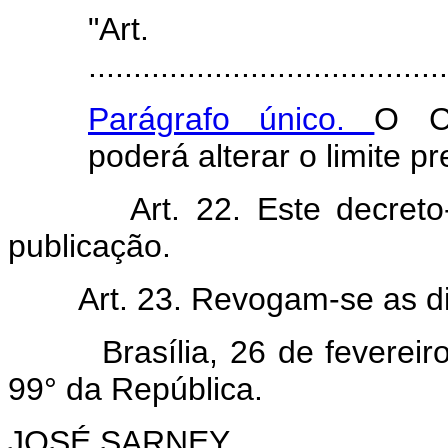
"Ar
........................................
Parágrafo único.
O Co
poderá alterar o limite pr
Art. 22. Este decret
publicação.
Art. 23. Revogam-se as d
Brasília, 26 de fevereiro 
99° da República.
JOSÉ SARNEY