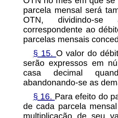
OTN no mês em que se e
parcela mensal será t
OTN, dividindo-s
correspondente ao débi
parcelas mensais conced
§ 15.
O valor do débi
serão expressos em n
casa decimal quando
abandonando-se as dema
§ 16.
Para efeito do 
de cada parcela mensal
multiplicação de seu 