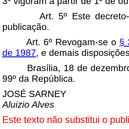
3º vigoram a partir de 1º de o
Art. 5º Este decreto-lei
publicação.
Art. 6º Revogam-se o
§ 
de 1987
, e demais disposições
Brasília, 18 de dezembro d
99º da República.
JOSÉ SARNEY
Aluizio Alves
Este texto não substitui o pu