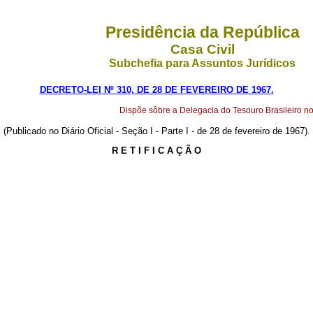
Presidência da República
Casa Civil
Subchefia para Assuntos Jurídicos
DECRETO-LEI Nº 310, DE 28 DE FEVEREIRO DE 1967.
Dispõe sôbre a Delegacia do Tesouro Brasileiro no 
(Publicado no Diário Oficial - Seção I - Parte I - de 28 de fevereiro de 1967).
R E T I F I C A Ç Ã O