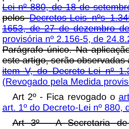
Lei nº 880, de 18 de setemb
pelos
Decretos-Leis nºs 1.
1653, de 27 de dezembro d
provisória nº 2.156-5, de 24.8
Parágrafo único. Na aplicação
este artigo, serão observadas
item V, do Decreto-Lei nº 
(Revogado pela Medida provisó
Art 2º - Fica revogado o
ar
art. 1º do Decreto-Lei nº 880
Art 3º - A Secretaria d