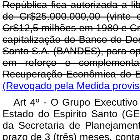
República fica autorizada a l
de Cr$25.000.000,00 (vinte 
Cr$12,5 milhões em 1980 e Cr
capitalização do Banco de De
Santo S.A. (BANDES), para op
em reforço e complement
Recuperação Econômica do E
(Revogado pela Medida provisó
Art 4º - O Grupo Executiv
Estado do Espirito Santo (G
da Secretaria de Planejamen
prazo de 3 (três) meses, conta