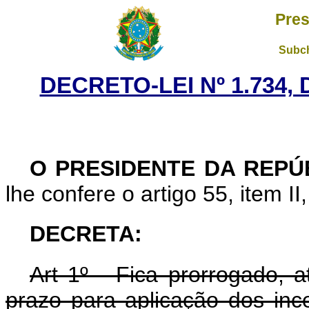
Pres
Subch
DECRETO-LEI Nº 1.734,
O PRESIDENTE DA REP
lhe confere o artigo 55, item II
DECRETA:
Art 1º - Fica prorrogado, a
prazo para aplicação dos ince