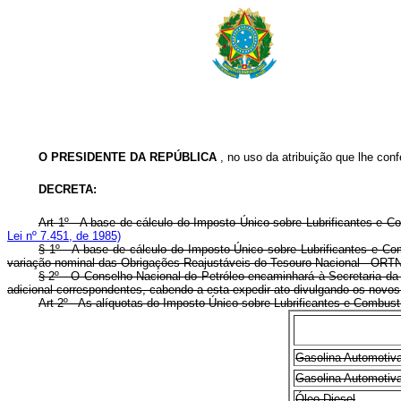
O PRESIDENTE DA REPÚBLICA
, no uso da atribuição que lhe confe
DECRETA:
Art 1º - A base de cálculo do Imposto Único sobre Lubrificantes e C
Lei nº 7.451, de 1985)
§ 1º - A base de cálculo do Imposto Único sobre Lubrificantes e Co
variação nominal das Obrigações Reajustáveis do Tesouro Nacional - ORTN 
§ 2º - O Conselho Nacional do Petróleo encaminhará à Secretaria da 
adicional correspondentes, cabendo a esta expedir ato divulgando os novos
Art 2º - As alíquotas do Imposto Único sobre Lubrificantes e Combust
Gasolina Automotiva
Gasolina Automotiva
Óleo Diesel