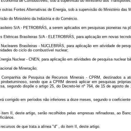
a Economia de Combustíveis, sob a supervisão do Ministério dos Transportes
outras Fontes Alternativas de Energia, sob a supervisão do Ministério das M
isão do Ministério da lndústria e do Comércio.
Brasileiro S/A - PETROBRÁS, a serem aplicados em pesquisas pioneiras na plat
rais Elétricas Brasileiras S/A - ELETROBRÁS, para aplicação em novas tecnolog
s Nucleares Brasileiras - NUCLEBRÁS, para aplicação em atividade de pesqu
idades do ciclo do combustível nuclear;
nergia Nuclear - CNEN, para aplicação em atividades de pesquisa nuclear bá
Nacional de Mineração;
 a Companhia de Pesquisa de Recursos Minerais - CPRM, destinados a atri
to pirobetuminoso, sendo que a CPRM deverá aplicar em pesquisas própri
sa, segundo dispõe o artigo 25, do Decreto-lei nº 764, de 15 de agosto de
, será corrigido em períodos não inferiores a doze meses, segundo o coeficie
o item II, deste artigo, serão recolhidos pelas empresas refinadoras, ao Ba
iciários.
ecursos de que trata a alínea "d" , do item II, deste artigo.