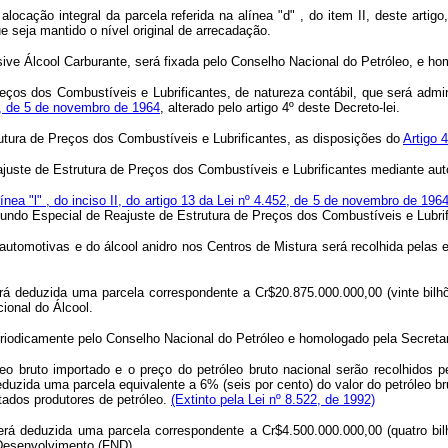
cação integral da parcela referida na alínea "d" , do item II, deste artig
 seja mantido o nível original de arrecadação.
lusive Álcool Carburante, será fixada pelo Conselho Nacional do Petróleo, e 
reços dos Combustíveis e Lubrificantes, de natureza contábil, que será admi
452, de 5 de novembro de 1964
, alterado pelo artigo 4º deste Decreto-lei.
utura de Preços dos Combustíveis e Lubrificantes, as disposições do
Artigo 
juste de Estrutura de Preços dos Combustíveis e Lubrificantes mediante aut
línea "l" , do inciso II, do artigo 13 da Lei nº 4.452, de 5 de novembro de 196
Fundo Especial de Reajuste de Estrutura de Preços dos Combustíveis e Lubrif
as automotivas e do álcool anidro nos Centros de Mistura será recolhida pelas
erá deduzida uma parcela correspondente a Cr$20.875.000.000,00 (vinte bilhõ
ional do Álcool.
 periodicamente pelo Conselho Nacional do Petróleo e homologado pela Secreta
óleo bruto importado e o preço do petróleo bruto nacional serão recolhido
duzida uma parcela equivalente a 6% (seis por cento) do valor do petróleo br
tados produtores de petróleo.
(Extinto pela Lei nº 8.522, de 1992)
será deduzida uma parcela correspondente a Cr$4.500.000.000,00 (quatro bi
 Desenvolvimento (FND).