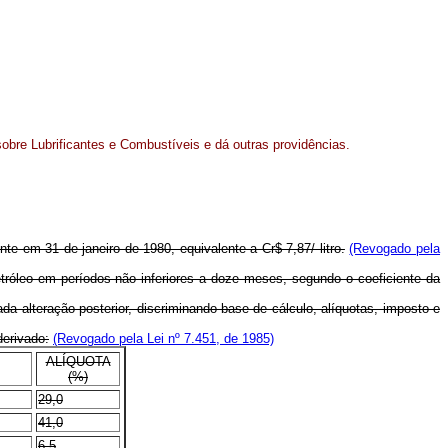
sobre Lubrificantes e Combustíveis e dá outras providências.
e em 31 de janeiro de 1980, equivalente a Cr$ 7,87/ litro.
(Revogado pela
tróleo em períodos não inferiores a doze meses, segundo o coeficiente da
a alteração posterior, discriminando base de cálculo, alíquotas, imposto e
derivado:
(Revogado pela Lei nº 7.451, de 1985)
ALÍQUOTA
(%)
29,0
41,0
6,5