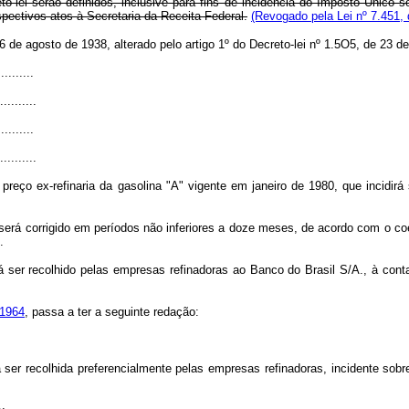
o-lei serão definidos, inclusive para fins de incidência do Imposto Único 
ectivos atos à Secretaria da Receita Federal.
(Revogado pela Lei nº 7.451,
e 26 de agosto de 1938, alterado pelo artigo 1º do Decreto-lei nº 1.5O5, de 23
..........
..........
..........
..........
preço ex-refinaria da gasolina "A" vigente em janeiro de 1980, que incidi
go, será corrigido em períodos não inferiores a doze meses, de acordo com o 
.
rá ser recolhido pelas empresas refinadoras ao Banco do Brasil S/A., à co
 1964
, passa a ter a seguinte redação:
ser recolhida preferencialmente pelas empresas refinadoras, incidente sobr