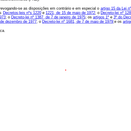
, revogando-se as disposições em contrário e em especial o
artigo 15 da Lei 
os
Decretos-leis nºs 1220
e
1221, de 15 de maio de 1972
; o
Decreto-lei nº 12
1973
; o
Decreto-lei nº 1387, de 7 de janeiro de 1975
; os
artigos 1º
e
3º do Decr
30 de dezembro de 1977
; o
Decreto-lei nº 1681, de 7 de maio de 1979
;e os
artig
ica.
*