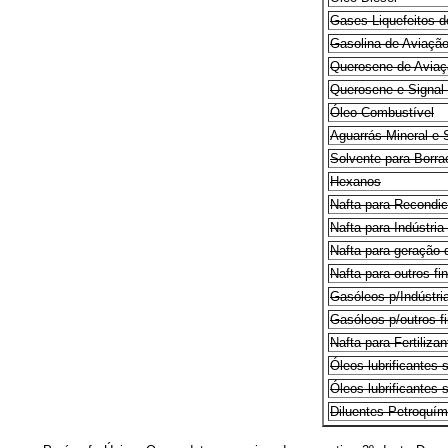
Gases Liquefeitos d
Gasolina de Aviaçã
Querosene de Aviaç
Querosene e Signal 
Óleo Combustível
Aguarrás Mineral e
Solvente para Borr
Hexanos
Nafta para Recondic
Nafta para Indústri
Nafta para geração 
Nafta para outros fi
Gasóleos p/Indústri
Gasóleos p/outros f
Nafta para Fertiliza
Óleos lubrificantes
Óleos lubrificantes
Diluentes Petroquími