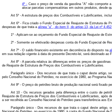
4º -
Caso o preço de venda da gasolina "A" não comporte a alo
alocar parcelas compensatórias em outros produtos, desde que
Art 5º - A estrutura de preços dos Combustíveis e Lubrificantes, inc
Art 6º - Fica criado o Fundo Especial de Reajuste de Estrutura de P
despesas de que trata a
alínea "a" , do item II, do artigo 13, da Lei nº 4.
1º - Aplicam-se ao orçamento do Fundo Especial de Reajuste de Estr
2º - Somente se efetivarão despesas conta do Fundo Especial de Rea
Art 7º - O saldo financeiro existente em decorrência do disposto na
a
em sua redação vigente à data do presente Decreto-lei, será destinado ao 
Art 8º - A parcela relativa às diferenças entre os preços de gasolin
de Reajuste de Estrutura de Preços dos Combustíveis e Lubrificantes.
Parágrafo único - Dos recursos de que trata o caput deste artigo, s
pelo Conselho Nacional do Petróleo, no exercício de 1980, ao Programa Nac
Art 9º - O preço do petróleo bruto de produção nacional será fixado
Art 10 - Os recursos gerados pela diferença entre o custo de petr
Reajuste de Estrutura de Preços dos Combustíveis e Lubrificantes, após de
a ser recolhida ao Conselho Nacional do Petróleo para transferência aos Es
Parágrafo único - Dos recursos de que trata o caput deste artigo, 
Nacional do Petróleo, no exercício de 1980, à conta do Fundo Nacional de