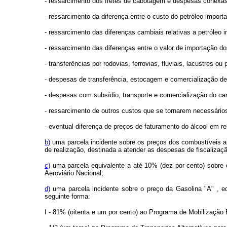
- ressarcimento dos fretes de cabotagem e despesas conexas
- ressarcimento da diferença entre o custo do petróleo impo
- ressarcimento das diferenças cambiais relativas a petróleo 
- ressarcimento das diferenças entre o valor de importação d
- transferências por rodovias, ferrovias, fluviais, lacustres o
- despesas de transferência, estocagem e comercialização de 
- despesas com subsídio, transporte e comercialização do ca
- ressarcimento de outros custos que se tornarem necessários
- eventual diferença de preços de faturamento do álcool em re
b)
uma parcela incidente sobre os preços dos combustíveis au
de realização, destinada a atender as despesas de fiscalizaçã
c)
uma parcela equivalente a até 10% (dez por cento) sobre o
Aeroviário Nacional;
d)
uma parcela incidente sobre o preço da Gasolina "A" , eq
seguinte forma:
I - 81% (oitenta e um por cento) ao Programa de Mobilização 