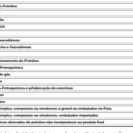
e Petróleo
o
ão
Oil
 Sucedâneos
acha e Sucedâneos
ionamento de Petróleo
a Petroquímica
de gás
ns
a Petroquímica e p/fabricação de vaselinas
ins
ntes
 simples, compostos ou emulsivos a granel ou embalados no País
 simples, compostos ou emulsivos, embalados importados
cos derivados de petróleo não incorporáveis ao produto final