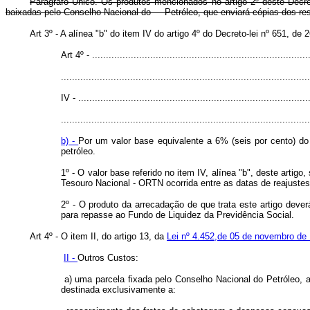
Parágrafo Único. Os produtos mencionados no artigo 2º deste Decret
baixadas pelo Conselho Nacional do Petróleo, que enviará cópias dos resp
Art 3º - A alínea "b" do item IV do artigo 4º do Decreto-lei nº 651, d
Art 4º - ..............................................................................
..........................................................................................
IV - ...................................................................................
..........................................................................................
b) -
Por um valor base equivalente a 6% (seis por cento) do 
petróleo.
1º - O valor base referido no item IV, alínea "b", deste arti
Tesouro Nacional - ORTN ocorrida entre as datas de reajustes
2º - O produto da arrecadação de que trata este artigo deve
para repasse ao Fundo de Liquidez da Previdência Social.
Art 4º - O item II, do artigo 13, da
Lei nº 4.452,de 05 de novembro de
II -
Outros Custos:
a) uma parcela fixada pelo Conselho Nacional do Petróleo, a 
destinada exclusivamente a: