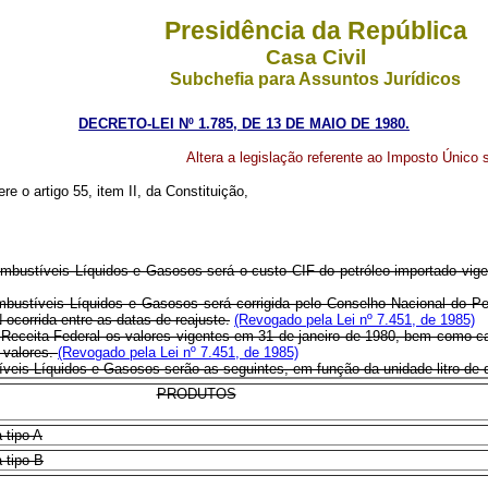
Presidência da República
Casa Civil
Subchefia para Assuntos Jurídicos
DECRETO-LEI Nº 1.785, DE 13 DE MAIO DE 1980.
Altera a legislação referente ao Imposto Único 
re o artigo 55, item II, da Constituição,
ombustíveis Líquidos e Gasosos será o custo CIF do petróleo importado vigent
mbustíveis Líquidos e Gasosos será corrigida pelo Conselho Nacional do Pe
ocorrida entre as datas de reajuste.
(Revogado pela Lei nº 7.451, de 1985)
Receita Federal os valores vigentes em 31 de janeiro de 1980, bem como cad
 valores.
(Revogado pela Lei nº 7.451, de 1985)
íveis Líquidos e Gasosos serão as seguintes, em função da unidade litro de 
PRODUTOS
 tipo A
 tipo B