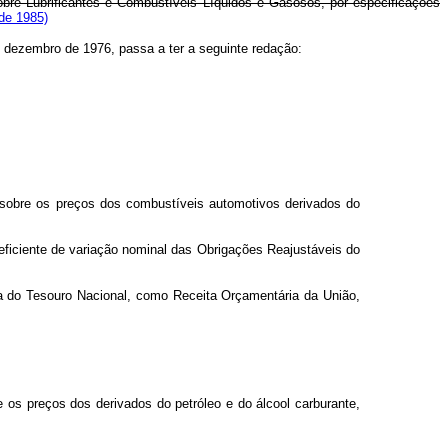
sobre Lubrificantes e Combustíveis Líquidos e Gasosos, por especificações
 de 1985)
 de dezembro de 1976, passa a ter a seguinte redação:
rá sobre os preços dos combustíveis automotivos derivados do
coeficiente de variação nominal das Obrigações Reajustáveis do
nta do Tesouro Nacional, como Receita Orçamentária da União,
e os preços dos derivados do petróleo e do álcool carburante,