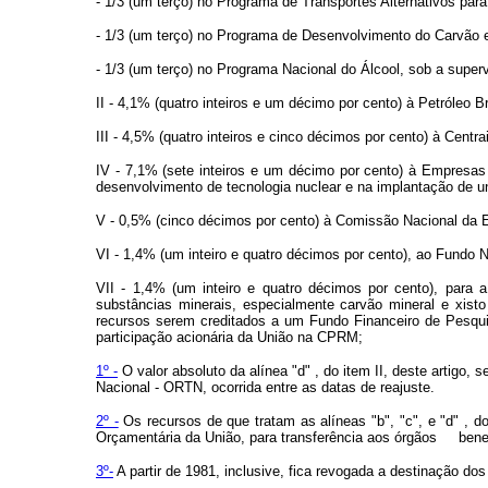
- 1/3 (um terço) no Programa de Transportes Alternativos par
- 1/3 (um terço) no Programa de Desenvolvimento do Carvão e 
- 1/3 (um terço) no Programa Nacional do Álcool, sob a superv
II - 4,1% (quatro inteiros e um décimo por cento) à Petróleo 
III - 4,5% (quatro inteiros e cinco décimos por cento) à Cent
IV - 7,1% (sete inteiros e um décimo por cento) à Empresa
desenvolvimento de tecnologia nuclear e na implantação de un
V - 0,5% (cinco décimos por cento) à Comissão Nacional da E
VI - 1,4% (um inteiro e quatro décimos por cento), ao Fundo 
VII - 1,4% (um inteiro e quatro décimos por cento), para
substâncias minerais, especialmente carvão mineral e xis
recursos serem creditados a um Fundo Financeiro de Pesqui
participação acionária da União na CPRM;
1º -
O valor absoluto da alínea "d" , do item II, deste artigo
Nacional - ORTN, ocorrida entre as datas de reajuste.
2º -
Os recursos de que tratam as alíneas "b", "c", e "d" , d
Orçamentária da União, para transferência aos órgãos benef
3º-
A partir de 1981, inclusive, fica revogada a destinação dos r