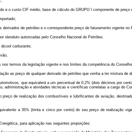
;
rtado e o custo CIF médio, base de cálculo do GRUPO I componente de preço d
importado;
os derivados de petróleo e o correspondente preço de faturamento vigente no 
u por oleoduto autorizadas pelo Conselho Nacional do Petróleo;
álcool carburante;
rvão;
 nos termos da legislação vigente e nos limites da competência do Conselho
lação ao preço de qualquer derivado de petróleo que venha a ter mistura de ál
tomotivos, que equivalerá a um percentual de 0,2% (dois décimos por cento
o, administração e atividades técnicas e científicas correlatas a cargo do Co
 preço de realização dos combustíveis e lubrificantes de aviação, destina
uivalente a 35% (trinta e cinco por cento) do seu preço de realização vig
Energética, para aplicação nas seguintes proporções: