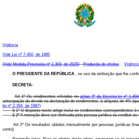
Vigência
Vide Lei nº 7.450, de 1985
(Vide Medida Provisória nº 1.303, de 2025)
Produção de efeitos
Vigênci
O PRESIDENTE DA REPÚBLICA
, no uso da atribuição que lhe confe
DECRETA:
Art 1º Os rendimentos referidos no
artigo 3º do Decreto-lei nº 1.4
antecipação do devido na declaração de rendimentos, à alíquota d
lei nº 2.394, de 1987)
§ 1º O disposto neste artigo inclui os rendimentos correspondentes à d
§ 2º A retenção deve ser efetivada pela pessoa jurídica ou creditar o
Art 2º Os resultados obtidos mensalmente por pessoas jurídicas fin
cento).
Parágrafo único. Para os efeitos deste artigo, equiparam-se às pessoas