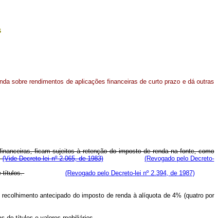
s
enda sobre rendimentos de aplicações financeiras de curto prazo e dá outras
 financeiras, ficam sujeitos à retenção do imposto de renda na fonte, como
(Vide Decreto-lei nº 2.065, de 1983)
(Revogado pelo Decreto-
 títulos.
(Revogado pelo Decreto-lei nº 2.394, de 1987)
 recolhimento antecipado do imposto de renda à alíquota de 4% (quatro por
 de títulos e valores mobiliários.