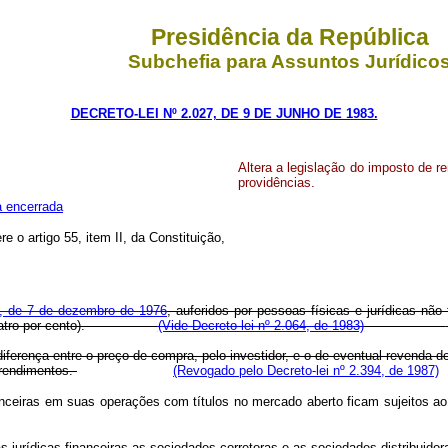
Presidência da República
Subchefia para Assuntos Jurídico
DECRETO-LEI Nº 2.027, DE 9 DE JUNHO DE 1983.
Altera a legislação do imposto de r
providências.
a encerrada
re o artigo 55, item II, da Constituição,
94, de 7 de dezembro de 1976
, auferidos por pessoas físicas e jurídicas não
e 4% (quatro por cento).
(Vide Decreto-lei nº 2.064, de 1983)
iferença entre o preço de compra, pelo investidor, e o de eventual revenda de
s rendimentos.
(Revogado pelo Decreto-lei nº 2.394, de 1987)
anceiras em suas operações com títulos no mercado aberto ficam sujeitos ao
 jurídicas financeiras as sociedades corretoras e as sociedades distribuidoras