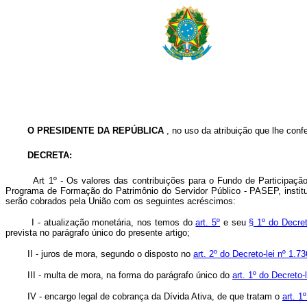
O PRESIDENTE DA REPÚBLICA
, no uso da atribuição que lhe confer
DECRETA
:
Art
1º - Os valores das contribuições para o Fundo de Participaç
Programa de Formação do Patrimônio do Servidor Público - PASEP, instit
serão cobrados pela União com os seguintes acréscimos:
I - atualização monetária, nos temos do
art. 5º
e seu
§ 1º do Decret
prevista no parágrafo único do presente artigo;
II - juros de mora, segundo o disposto no
art. 2º do Decreto-lei nº 1.
III - multa de mora, na forma do parágrafo único do
art. 1º do Decreto
IV - encargo legal de cobrança da Dívida Ativa, de que tratam o
art. 1