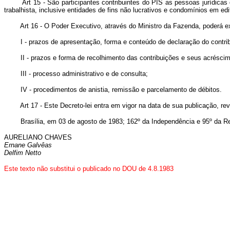
Art 15 - São participantes contribuintes do PIS as pessoas jurídica
trabalhista, inclusive entidades de fins não lucrativos e condomínios em ed
Art 16 - O Poder Executivo, através do Ministro da Fazenda, poderá ex
I - prazos de apresentação, forma e conteúdo de declaração do contribu
II - prazos e forma de recolhimento das contribuições e seus acrésci
III - processo administrativo e de consulta;
IV - procedimentos de anistia, remissão e parcelamento de débitos.
Art 17 - Este Decreto-lei entra em vigor na data de sua publicação, re
Brasília, em 03 de agosto de 1983; 162º da Independência e 95º da Re
AURELIANO CHAVES
Ernane Galvêas
Delfim Netto
Este texto não substitui o publicado no DOU de 4.8.1983