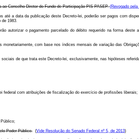
da ao Conselho Diretor do Fundo de Participação PIS-PASEP.
(Revogado pela 
s até a data da publicação deste Decreto-lei, poderão ser pagos com dispen
o de 1983.
autorizar o pagamento parcelado do débito requerido na forma deste art
das monetariamente, com base nos índices mensais de variação das Obrigaçõ
s sociais de que trata este Decreto-lei, exclusivamente, nas hipóteses referi
 federal com atribuições de fiscalização do exercício de profissões liberais;
Público;
pelo Poder Público.
(
Vide Resolução do Senado Federal nº 5, de 2013
)