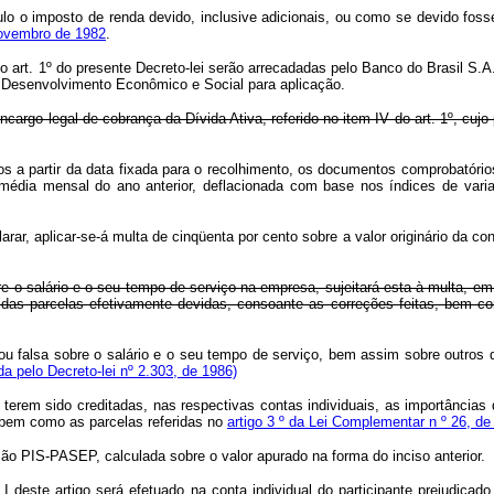
o imposto de renda devido, inclusive adicionais, ou como se devido fosse,
 novembro de 1982
.
o art. 1º do presente Decreto-lei serão arrecadadas pelo Banco do Brasil S.
Desenvolvimento Econômico e Social para aplicação.
ncargo legal de cobrança da Dívida Ativa, referido no item IV do art. 1º, cuj
os a partir da data fixada para o recolhimento, os documentos comprobatóri
 média mensal do ano anterior, deflacionada com base nos índices de var
rar, aplicar-se-á multa de cinqüenta por cento sobre a valor originário da co
re o salário e o seu tempo de serviço na empresa, sujeitará esta à multa, 
das parcelas efetivamente devidas, consoante as correções feitas, bem co
u falsa sobre o salário e o seu tempo de serviço, bem assim sobre outros 
a pelo Decreto-lei nº 2.303, de 1986)
o terem sido creditadas, nas respectivas contas individuais, as importâncias
 bem como as parcelas referidas no
artigo 3 º da Lei Complementar n º 26, d
ação PIS-PASEP, calculada sobre o valor apurado na forma do inciso anterior.
I deste artigo será efetuado na conta individual do participante prejudicado