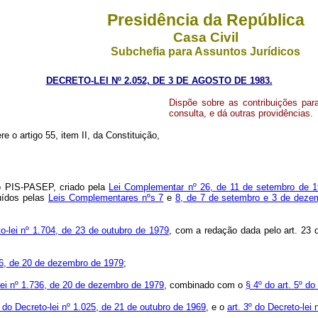
Presidência da República
Casa Civil
Subchefia para Assuntos Jurídicos
DECRETO-LEI Nº 2.052, DE 3 DE AGOSTO DE 1983.
Dispõe sobre as contribuições par
consulta, e dá outras providências.
e o artigo 55, item II, da Constituição,
ão PIS-PASEP, criado pela
Lei Complementar nº 26, de 11 de setembro de 
uídos pelas
Leis Complementares nºs 7
e
8, de 7 de setembro e 3 de deze
o-lei nº 1.704, de 23 de outubro de 1979
, com a redação dada pelo art. 23 
736, de 20 de dezembro de 1979
;
-lei nº 1.736, de 20 de dezembro de 1979
, combinado com o
§ 4º do art. 5º d
º do Decreto-lei nº 1.025, de 21 de outubro de 1969
, e o
art. 3º do Decreto-le