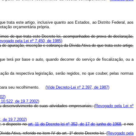
trata este artigo, inclusive quanto aos Estados, ao Distrito Federal, aos
dotação orçamentária própria.
scimos de que trata este Decreto-lei, acompanhados de prova de declaração,
evogado pela Lei nº 7.450, de 1985)
e apuração, inscrição e cobrança da Dívida Ativa de que trata este artigo,
 que terá por base o auto, quando decorrer do serviço de fiscalização, ou a
ação da respectiva legislação, serão regidos, no que couber, pelas normas
 para seu recolhimento.
(Vide Decreto-Lei nº 2.397, de 1987)
002)
 10.522, de 19.7.2002)
 desenvolvimento de suas atividades empresariais;
(Revogado pela Lei nº
, de 19.7.2002)
, o disposto no
art. 11 do Decreto-lei nº 352, de 17 de junho de 1968
, e nos
ida Ativa, referido no item IV do art. 1º deste Decreto-lei.
(Revogado pela