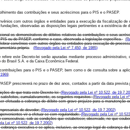
ecolhimento das contribuições e seus acréscimos para o PIS e o PASEP.
ênios com outros órgãos e entidades para a execução da fiscalização de que 
e fundações, observadas as disposições legais pertinentes e a existência de 
acional os demonstrativos de débitos relativos às contribuições e seus acré
do PIS ou do PASEP, conforme o caso, observada a legislação específica.
(R
lebrar convênios com outros órgãos ou entidades para execução do processa d
amentária própria.
(Revogado pela Lei nº 7.450, de 1985)
se refere este Decreto-lei serão apuradas mediante processo administrativo,
o do Brasil S.A. e da Caixa Econômica Federal.
 contribuições para o PIS e o PASEP, bem como o de consulta sobre a aplic
 1969
.
PASEP prescreverá no prazo de dez anos, contados a partir da data prevista
uições de que trata este Decreto-lei:
(Revogado pela Lei nº 10.522, de 19.7.2
tisfeitos, cumulativamente, os seguintes requisitos:
(Revogado pela Lei nº
efetuada a cobrança do débito sem grave prejuízo para a manutenção ou
mpresariais de devedor;
(Revogado pela Lei nº 10.522, de 19.7.2002)
ervenientes vir a efetuar-se com regularidade;
(Revogado pela Lei nº 10.522
onsecutivas, sob as condições que estabelecer, observado, no que couber
la Lei nº 10.522, de 19.7.2002)
rança executiva e se aplica, inclusive, ao encargo legal de cobrança da Dív