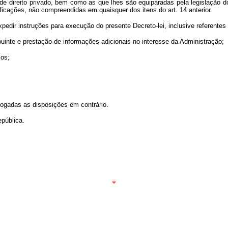
s de direito privado, bem como as que lhes são equiparadas pela legislação
ificações, não compreendidas em quaisquer dos itens do art. 14 anterior.
pedir instruções para execução do presente Decreto-lei, inclusive referentes 
inte e prestação de informações adicionais no interesse da Administração;
mos;
vogadas as disposições em contrário.
pública.
*