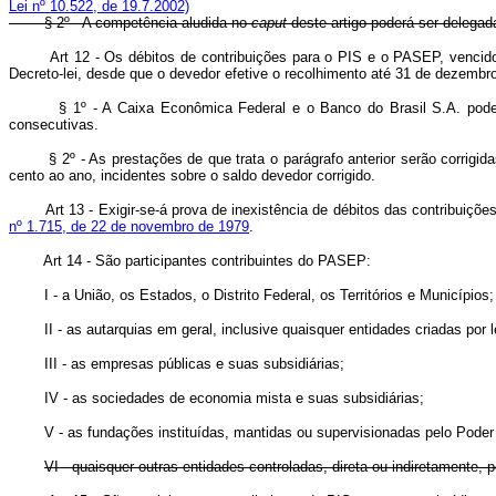
Lei nº 10.522, de 19.7.2002)
§ 2º - A competência aludida no
caput
deste artigo poderá ser delega
Art 12 - Os débitos de contribuições para o PIS e o PASEP, vencido
Decreto-lei, desde que o devedor efetive o recolhimento até 31 de dezembr
§ 1º - A Caixa Econômica Federal e o Banco do Brasil S.A. poderão 
consecutivas.
§ 2º - As prestações de que trata o parágrafo anterior serão corrigi
cento ao ano, incidentes sobre o saldo devedor corrigido.
Art 13 - Exigir-se-á prova de inexistência de débitos das contribuiçõe
nº 1.715, de 22 de novembro de 1979
.
Art 14 - São participantes contribuintes do PASEP:
I - a União, os Estados, o Distrito Federal, os Territórios e Municípios;
II - as autarquias em geral, inclusive quaisquer entidades criadas por lei
III - as empresas públicas e suas subsidiárias;
IV - as sociedades de economia mista e suas subsidiárias;
V - as fundações instituídas, mantidas ou supervisionadas pelo Poder 
VI - quaisquer outras entidades controladas, direta ou indiretamente, 