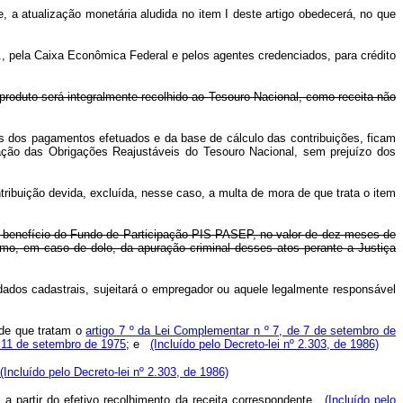
 a atualização monetária aludida no item I deste artigo obedecerá, no que
A., pela Caixa Econômica Federal e pelos agentes credenciados, para crédito
o produto será integralmente recolhido ao Tesouro Nacional, como receita não
os dos pagamentos efetuados e da base de cálculo das contribuições, ficam
iação das Obrigações Reajustáveis do Tesouro Nacional, sem prejuízo dos
ntribuição devida, excluída, nesse caso, a multa de mora de que trata o item
em benefício do Fundo de Participação PIS-PASEP, no valor de dez meses de
mo, em caso de dolo, da apuração criminal desses atos perante a Justiça
dados cadastrais, sujeitará o empregador ou aquele legalmente responsável
 de que tratam o
artigo 7 º da Lei Complementar n º 7, de 7 de setembro de
e 11 de setembro de 1975
; e
(Incluído pelo Decreto-lei nº 2.303, de 1986)
(Incluído pelo Decreto-lei nº 2.303, de 1986)
, a partir do efetivo recolhimento da receita correspondente.
(Incluído pelo