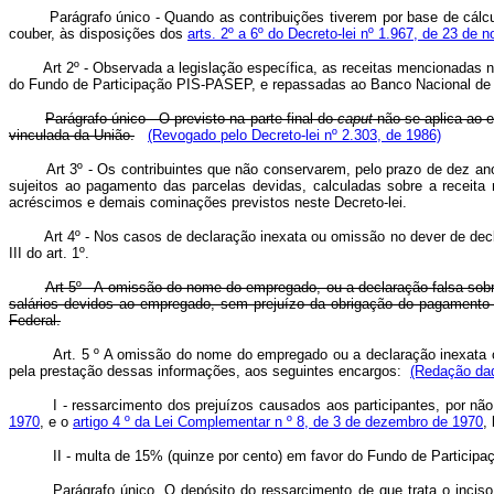
Parágrafo único - Quando as contribuições tiverem por base de cálculo 
couber, às disposições dos
arts. 2º a 6º do Decreto-lei nº 1.967, de 23 de
Art 2º - Observada a legislação específica, as receitas mencionadas n
do Fundo de Participação PIS-PASEP, e repassadas ao Banco Nacional de 
Parágrafo único - O previsto na parte final do
caput
não se aplica ao e
vinculada da União.
(Revogado pelo Decreto-lei nº 2.303, de 1986)
Art 3º - Os contribuintes que não conservarem, pelo prazo de dez an
sujeitos ao pagamento das parcelas devidas, calculadas sobre a receita
acréscimos e demais cominações previstos neste Decreto-lei.
Art 4º - Nos casos de declaração inexata ou omissão no dever de decla
III do art. 1º.
Art 5º - A omissão do nome do empregado, ou a declaração falsa sob
salários devidos ao empregado, sem prejuízo da obrigação do pagamento 
Federal.
Art. 5 º A omissão do nome do empregado ou a declaração inexata o
pela prestação dessas informações, aos seguintes encargos:
(Redação dad
I - ressarcimento dos prejuízos causados aos participantes, por nã
1970
, e o
artigo 4 º da Lei Complementar n º 8, de 3 de dezembro de 1970
,
II - multa de 15% (quinze por cento) em favor do Fundo de Particip
Parágrafo único. O depósito do ressarcimento de que trata o inciso 