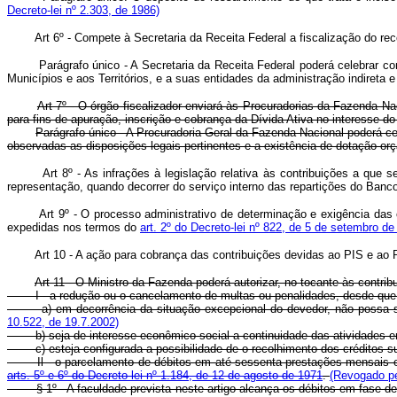
Decreto-lei nº 2.303, de 1986)
Art 6º - Compete à Secretaria da Receita Federal a fiscalização do r
Parágrafo único - A Secretaria da Receita Federal poderá celebrar conv
Municípios e aos Territórios, e a suas entidades da administração indireta 
Art 7º - O órgão fiscalizador enviará às Procuradorias da Fazenda N
para fins de apuração, inscrição e cobrança da Dívida Ativa no interesse 
Parágrafo único - A Procuradoria Geral da Fazenda Nacional poderá ce
observadas as disposições legais pertinentes e a existência de dotação orç
Art 8º - As infrações à legislação relativa às contribuições a que 
representação, quando decorrer do serviço interno das repartições do Banc
Art 9º - O processo administrativo de determinação e exigência das
expedidas nos termos do
art. 2º do Decreto-lei nº 822, de 5 de setembro de
Art 10 - A ação para cobrança das contribuições devidas ao PIS e ao 
Art 11 - O Ministro da Fazenda poderá autorizar, no tocante às contrib
I - a redução ou o cancelamento de multas ou penalidades, desde que sa
a) em decorrência da situação excepcional do devedor, não possa ser 
10.522, de 19.7.2002)
b) seja de interesse econômico-social a continuidade das atividades e
c) esteja configurada a possibilidade de o recolhimento dos créditos sup
Il - o parcelamento de débitos em até sessenta prestações mensais e c
arts. 5º e 6º do Decreto-lei nº 1.184, de 12 de agosto de 1971
.
(Revogado pe
§ 1º - A faculdade prevista neste artigo alcança os débitos em fase de cob