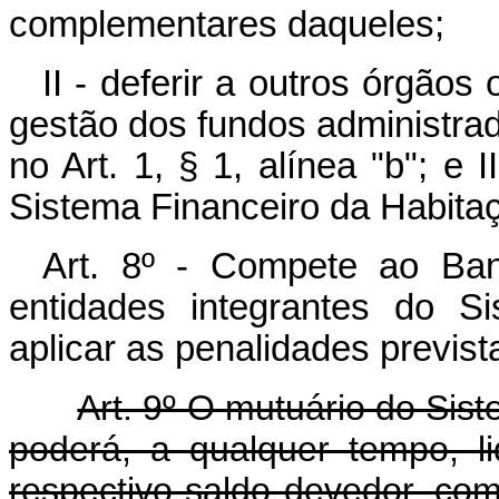
complementares daqueles;
II - deferir a outros órgãos 
gestão dos fundos administra
no Art. 1, § 1, alínea "b"; e II
Sistema Financeiro da Habita
Art. 8º - Compete ao Banc
entidades integrantes do S
aplicar as penalidades previst
Art. 9º O mutuário do Sis
poderá, a qualquer tempo, li
respectivo saldo devedor, com