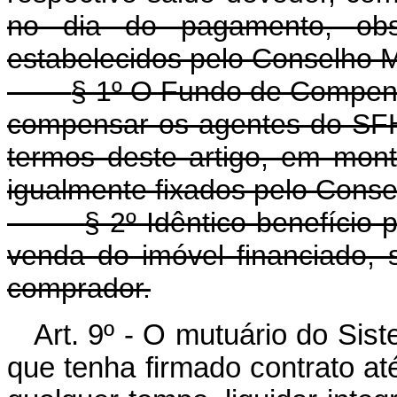
no dia do pagamento, obs
estabelecidos pelo Conselho M
§ 1º O Fundo de Compens
compensar os agentes do SFH
termos deste artigo, em mon
igualmente fixados pelo Conse
§ 2º Idêntico benefício
venda do imóvel financiado, 
comprador.
Art. 9º - O mutuário do Sis
que tenha firmado contrato at