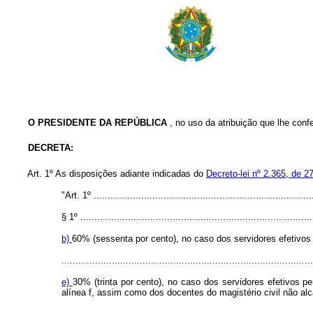
O
PRESIDENTE DA REPÚBLICA
, no uso da atribuição que lhe confe
DECRETA:
Art.
1º As disposições adiante indicadas do
Decreto-lei nº 2.365, de 2
"Art. 1º
..............................................................................
§ 1º ...................................................................................
b)
60% (sessenta por cento), no caso dos servidores efetivos
..........................................................................................
e)
30% (trinta por cento), no caso dos servidores efetivos p
alínea f, assim como dos docentes do magistério civil não alc