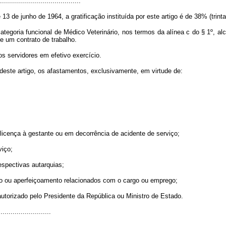
........................................
13 de junho de 1964, a gratificação instituída por este artigo é de 38% (trinta
ategoria funcional de Médico Veterinário, nos termos da alínea c do § 1º, al
 um contrato de trabalho.
os servidores em efetivo exercício.
 deste artigo, os afastamentos, exclusivamente, em virtude de:
, licença à gestante ou em decorrência de acidente de serviço;
viço;
respectivas autarquias;
nto ou aperfeiçoamento relacionados com o cargo ou emprego;
utorizado pelo Presidente da República ou Ministro de Estado.
..........................