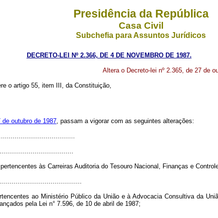
Presidência da República
Casa Civil
Subchefia para Assuntos Jurídicos
DECRETO-LEI Nº 2.366, DE 4 DE NOVEMBRO DE 1987.
Altera o Decreto-lei nº 2.365, de 27 de o
re o artigo 55, item III, da Constituição,
7 de outubro de 1987
, passam a vigorar com as seguintes alterações:
.......................................
......................................
 pertencentes às Carreiras Auditoria do Tesouro Nacional, Finanças e Contro
..........................................
ertencentes ao Ministério Público da União e à Advocacia Consultiva da União
ançados pela Lei n° 7.596, de 10 de abril de 1987;