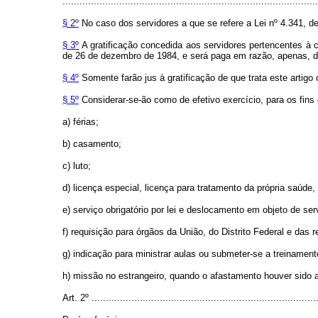
..........................................................................................
§ 2º
No caso dos servidores a que se refere a Lei nº 4.341, de 
§ 3º
A gratificação concedida aos servidores pertencentes à c
de 26 de dezembro de 1984, e será paga em razão, apenas, de
§ 4º
Somente farão jus à gratificação de que trata este artigo 
§ 5º
Considerar-se-ão como de efetivo exercício, para os fins
a) férias;
b) casamento;
c) luto;
d) licença especial, licença para tratamento da própria saúde
e) serviço obrigatório por lei e deslocamento em objeto de ser
f) requisição para órgãos da União, do Distrito Federal e das 
g) indicação para ministrar aulas ou submeter-se a treiname
h) missão no estrangeiro, quando o afastamento houver sido a
Art. 2º
...............................................................................