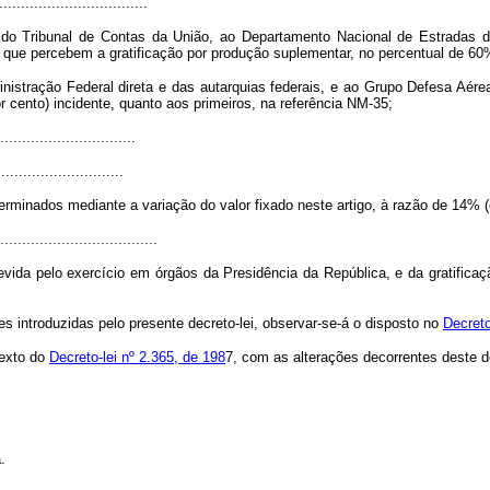
................................
 do Tribunal de Contas da União, ao Departamento Nacional de Estradas d
que percebem a gratificação por produção suplementar, no percentual de 60%
nistração Federal direta e das autarquias federais, e ao Grupo Defesa Aére
r cento) incidente, quanto aos primeiros, na referência NM-35;
...............................
............................
minados mediante a variação do valor fixado neste artigo, à razão de 14% (c
....................................
evida pelo exercício em órgãos da Presidência da República, e da gratific
es introduzidas pelo presente decreto-lei, observar-se-á o disposto no
Decreto
texto do
Decreto-lei nº 2.365, de 198
7, com as alterações decorrentes deste de
.