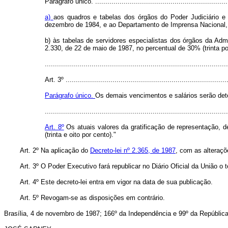
Parágrafo único. ...................................................................
a)
aos quadros e tabelas dos órgãos do Poder Judiciário e
dezembro de 1984, e ao Departamento de Imprensa Nacional, 
b) às tabelas de servidores especialistas dos órgãos da Admi
2.330, de 22 de maio de 1987, no percentual de 30% (trinta po
..........................................................................................
Art. 3º
................................................................................
Parágrafo único.
Os demais vencimentos e salários serão deter
..........................................................................................
Art. 8º
Os atuais valores da gratificação de representação, d
(trinta e oito por cento)."
Art.
2º Na aplicação do
Decreto-lei nº 2.365, de 1987
, com as alteraçõ
Art.
3º O Poder Executivo fará republicar no Diário Oficial da União o 
Art.
4º Este decreto-lei entra em vigor na data de sua publicação.
Art.
5º Revogam-se as disposições em contrário.
Brasília, 4 de novembro de 1987; 166º da Independência e 99º da República