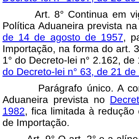
Art.
8° Continua em v
Política Aduaneira prevista n
de 14 de agosto de 1957
, p
Importação, na forma do art. 3°
1° do Decreto-lei n° 2.162, d
do Decreto-lei n° 63, de 21 d
Parágrafo único. A compe
Aduaneira prevista no
Decre
1982
, fica limitada à redução
de Importação.
Art.
9° O art. 2° e a alín