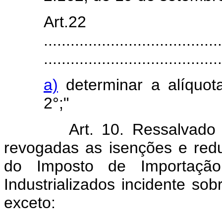
Art.22
........................................
........................................
a)
determinar a alíquota
2°;"
Art.
10. Ressalvado 
revogadas as isenções e redu
do Imposto de Importaçã
Industrializados incidente so
exceto: