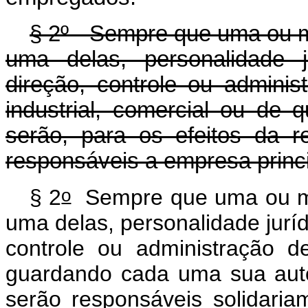
§ 2º - Sempre que uma ou 
uma delas, personalidade j
direção, controle ou adminis
industrial, comercial ou de 
serão, para os efeitos da r
responsáveis a empresa princ
o
§ 2
Sempre que uma ou ma
uma delas, personalidade juríd
controle ou administração 
guardando cada uma sua aut
serão responsáveis solidaria