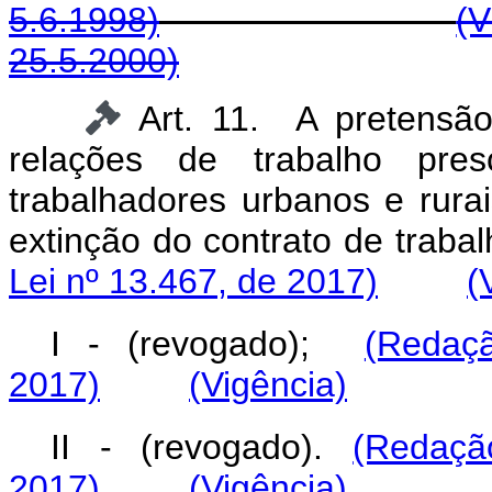
5.6.1998)
(V
25.5.2000)
Art. 11. A pretensão
relações de trabalho pr
trabalhadores urbanos e rurai
extinção do contrato 
Lei nº 13.467, de 2017)
(
I - (revogado);
(Redaç
2017)
(Vigência)
II - (revogado).
(Redaçã
2017)
(Vigência)