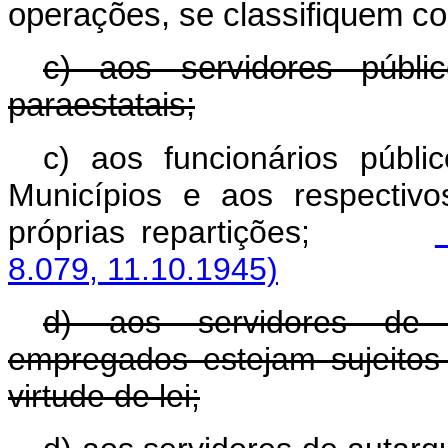
operações, se classifiquem co
c) aos servidores públ
paraestatais;
c) aos funcionários públ
Municípios e aos respectiv
próprias repartições;
8.079, 11.10.1945)
d) aos servidores de au
empregados estejam sujeitos
virtude de lei;