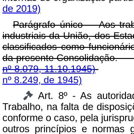
de 2019)
Parágrafo único - Aos tra
industriais da União, dos Est
classificados como funcionári
da presente Consol
nº 8.079, 11.10.1945)
nº 8.249, de 1945)
Art. 8º - As autorid
Trabalho, na falta de disposiç
conforme o caso, pela jurispru
outros princípios e normas g