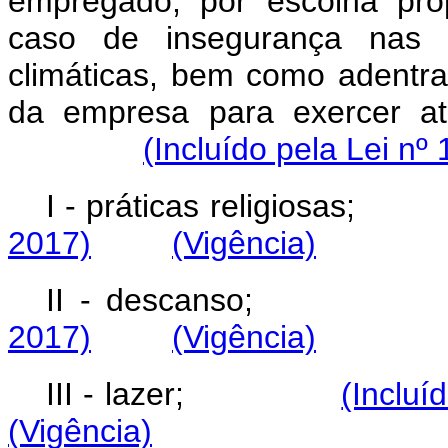
empregado, por escolha pró
caso de insegurança nas 
climáticas, bem como adentr
da empresa para exercer ativ
(Incluído pela Lei nº
I - práticas religio
2017)
(Vigência)
II - descans
2017)
(Vigência)
III - lazer;
(Incluí
(Vigência)