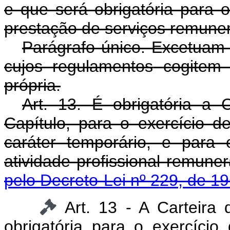
e que será obrigatória para 
prestação de serviços remune
Parágrafo único. Excetuam-
cujos regulamentos
cogitem 
própria.
Art. 13. É obrigatória a C
Capítulo, para o exercício 
caráter temporário, e para 
atividade profission
pelo Decreto-Lei nº 229, de 1
Art. 13 - A Carteira
obrigatória para o exercício