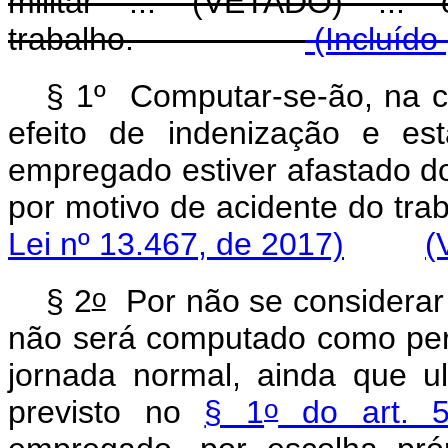
militar ... (VETADO) ..
trabalho.
(Incluído
§ 1º Computar-se-ão, na c
efeito de indenização e es
empregado estiver afastado do 
por motivo de acidente
Lei nº 13.467, de 2017)
(
o
§ 2
Por não se considerar
não será computado como perí
jornada normal, ainda que ul
o
previsto no
§ 1
do art. 5