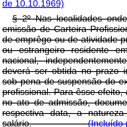
de 10.10.1969)
§ 2º Nas localidades ond
emissão de Carteira Profissio
de emprêgo ou de atividade pr
ou estrangeiro residente em
nacional, independentemente
deverá ser obtida no prazo i
sob pena de suspensão do ex
profissional. Para êsse efeit
no ato de admissão, docume
respectiva data, a naturez
salário.
(Incluído