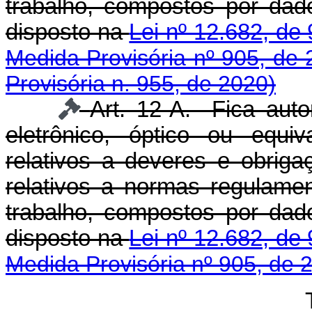
trabalho, compostos por da
disposto na
Lei nº 12.682, de 
Medida Provisória nº 905, de 
Provisória n. 955, de 2020)
Art. 12-A. Fica aut
eletrônico, óptico ou equi
relativos a deveres e obrigaç
relativos a normas regulam
trabalho, compostos por da
disposto na
Lei nº 12.682, de 
Medida Provisória nº 905, de 