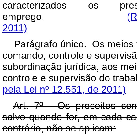
caracterizados os pr
emprego.
(R
2011)
Parágrafo único. Os meios 
comando, controle e supervisã
subordinação jurídica, aos me
controle e supervisão 
pela Lei nº 12.551, de 2011)
Art. 7º - Os preceitos co
salvo quando for, em cada c
contrário, não se aplicam: