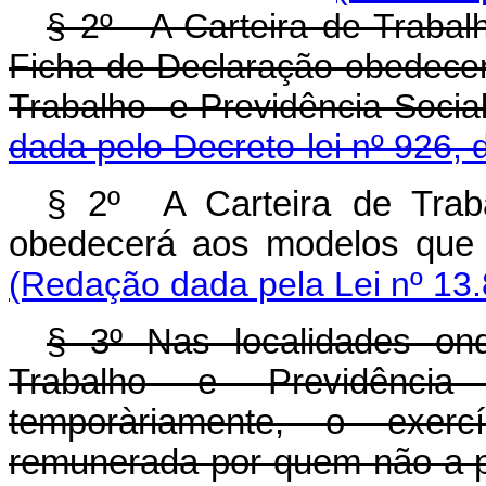
§ 2º - A Carteira de Trabal
Ficha de Declaração obedecer
Trabalho e Previdên
dada pelo Decreto-lei nº 926, 
§ 2º A Carteira de Trab
obedecerá aos modelos que 
(Redação dada pela Lei nº 13.
§ 3º Nas localidades on
Trabalho e Previdência
temporàriamente, o exer
remunerada por quem não a p