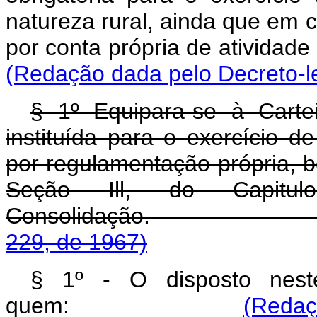
natureza rural, ainda que em c
por conta própria de ativ
(Redação dada pelo Decreto-le
§ 1º Equipara-se à Carteir
instituída para o exercício d
por regulamentação própria, 
Seção Ill, do Capitu
Consolidação
229, de 1967)
§ 1º - O disposto neste
quem:
(Redaç