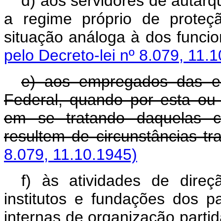
d) aos servidores de autarq
a regime próprio de proteç
situação análoga à dos func
pelo Decreto-lei nº 8.079, 11.
e) aos empregados das e
Federal, quando por esta ou 
em se tratando daquelas cu
resultem de circunstâncias
8.079, 11.10.1945)
f) às atividades de dire
institutos e fundações dos p
internas de organização par