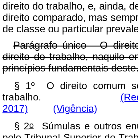
direito do trabalho, e, ainda,
direito comparado, mas semp
de classe ou particular preval
Parágrafo único - O direi
direito do trabalho, naquilo
princípios fundamentais deste
§ 1º O direito comum ser
trabalho.
(Re
2017)
(Vigência)
o
§ 2
Súmulas e outros enun
pelo Tribunal Superior do Tra