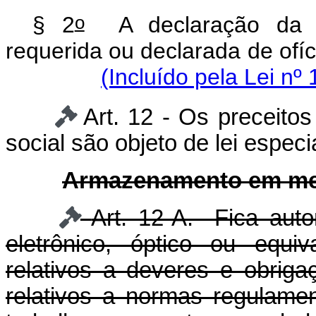
o
§ 2
A declaração da pr
requerida ou declarada de ofí
(Incluído pela Lei nº
Art. 12 - Os preceito
social são objeto de lei especia
Armazenamento em mei
Art. 12-A. Fica aut
eletrônico, óptico ou equi
relativos a deveres e obrigaç
relativos a normas regulam