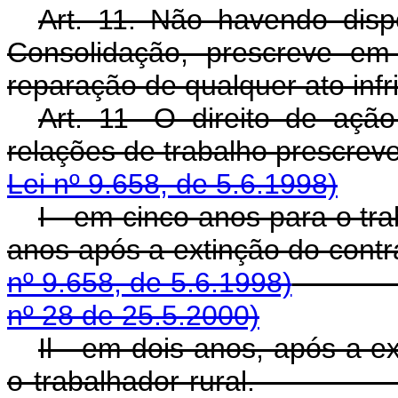
Art. 11. Não havendo disp
Consolidação, prescreve em 
reparação de qualquer ato infri
Art. 11 -O direito de ação
relações de trabalho prescreve
Lei nº 9.658, de 5.6.1998)
I - em cinco anos para o tra
anos após a extinção
nº 9.658, de 5.6.1998)
nº 28 de 25.5.2000)
Il - em dois anos, após a e
o trabalhador ru