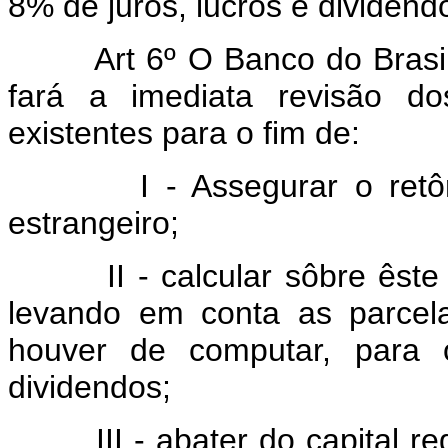
8% de juros, lucros e dividend
Art 6º O Banco do Brasil S
fará a imediata revisão dos
existentes para o fim de:
I - Assegurar o retôrno 
estrangeiro;
II - calcular sôbre êste ca
levando em conta as parcela
houver de computar, para o
dividendos;
III - abater do capital regi