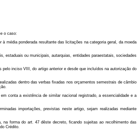
me o caso:
 à média ponderada resultante das licitações na categoria geral, da moeda
is, estaduais ou municipais, autarquias, entidades paraestatais, sociedades
pelo inciso VIII, do artigo anterior e desde que incluídos na autorização do
o realizadas dentro das verbas fixadas nos orçamentos semestrais de câmbio
ção.
 conta a existência de similar nacional registrado, a essencialidade e a
minadas importações, previstas neste artigo, sejam realizadas mediante
 na forma do art. 47 dêste decreto, ficando sujeitas ao recolhimento das
do Crédito.