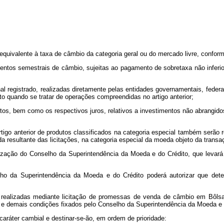
 equivalente à taxa de câmbio da categoria geral ou do mercado livre, confor
ntos semestrais de câmbio, sujeitas ao pagamento de sobretaxa não inferior
nal registrado, realizadas diretamente pelas entidades governamentais, federa
o quando se tratar de operações compreendidas no artigo anterior;
tos, bem como os respectivos juros, relativos a investimentos não abrangidos 
rtigo anterior de produtos classificados na categoria especial também serã
a resultante das licitações, na categoria especial da moeda objeto da transa
ação do Conselho da Superintendência da Moeda e do Crédito, que levará em
o da Superintendência da Moeda e do Crédito poderá autorizar que deter
o realizadas mediante licitação de promessas de venda de câmbio em Bôlsa,
 e demais condições fixados pelo Conselho da Superintendência da Moeda e 
aráter cambial e destinar-se-ão, em ordem de prioridade: