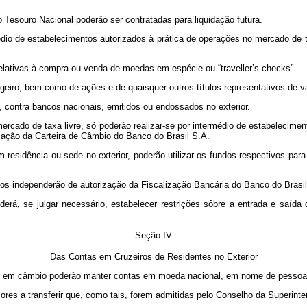
o Tesouro Nacional poderão ser contratadas para liquidação futura.
dio de estabelecimentos autorizados à prática de operações no mercado de tax
lativas à compra ou venda de moedas em espécie ou “traveller’s-checks”.
ngeiro, bem como de ações e de quaisquer outros títulos representativos de v
, contra bancos nacionais, emitidos ou endossados no exterior.
mercado de taxa livre, só poderão realizar-se por intermédio de estabelecim
zação da Carteira de Câmbio do Banco do Brasil S.A.
 residência ou sede no exterior, poderão utilizar os fundos respectivos para
afos independerão de autorização da Fiscalização Bancária do Banco do Brasi
rá, se julgar necessário, estabelecer restrições sôbre a entrada e saída 
Seção IV
Das Contas em Cruzeiros de Residentes no Exterior
r em câmbio poderão manter contas em moeda nacional, em nome de pessoas fí
alores a transferir que, como tais, forem admitidas pelo Conselho da Superint