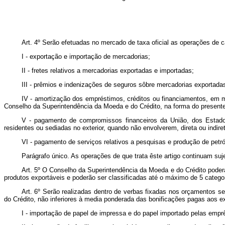
Art. 4º Serão efetuadas no mercado de taxa oficial as operações de c
I - exportação e importação de mercadorias;
II - fretes relativos a mercadorias exportadas e importadas;
III - prêmios e indenizações de seguros sôbre mercadorias exportada
IV - amortização dos empréstimos, créditos ou financiamentos, em m
Conselho da Superintendência da Moeda e do Crédito, na forma do presente
V - pagamento de compromissos financeiros da União, dos Estado
residentes ou sediadas no exterior, quando não envolverem, direta ou indir
VI - pagamento de serviços relativos a pesquisas e produção de petró
Parágrafo único. As operações de que trata êste artigo continuam suje
Art. 5º O Conselho da Superintendência da Moeda e do Crédito poder
produtos exportáveis e poderão ser classificadas até o máximo de 5 catego
Art. 6º Serão realizadas dentro de verbas fixadas nos orçamentos s
do Crédito, não inferiores à media ponderada das bonificações pagas aos e
I - importação de papel de impressa e do papel importado pelas emp