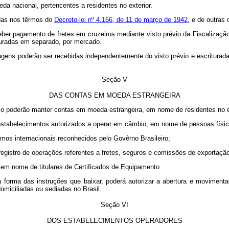
eda nacional, pertencentes a residentes no exterior.
adas nos têrmos do
Decreto-lei nº 4.166, de 11 de março de 1942
, e de outras 
eber pagamento de fretes em cruzeiros mediante visto prévio da Fiscalizaçã
ituradas em separado, por mercado.
gagens poderão ser recebidas independentemente do visto prévio e escritura
Seção V
DAS CONTAS EM MOEDA ESTRANGEIRA
o poderão manter contas em moeda estrangeira, em nome de residentes no ex
estabelecimentos autorizados a operar em câmbio, em nome de pessoas física
os internacionais reconhecidos pelo Govêrno Brasileiro;
registro de operações referentes a fretes, seguros e comissões de exportação
s, em nome de titulares de Certificados de Equipamento.
a forma das instruções que baixar, poderá autorizar a abertura e movime
omiciliadas ou sediadas no Brasil.
Seção VI
DOS ESTABELECIMENTOS OPERADORES