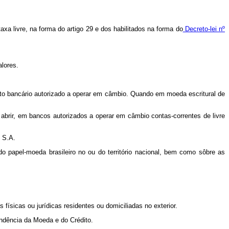
a livre, na forma do artigo 29 e dos habilitados na forma do
Decreto-lei nº
alores.
ento bancário autorizado a operar em câmbio. Quando em moeda escritural de
 abrir, em bancos autorizados a operar em câmbio contas-correntes de livre
l S.A.
do papel-moeda brasileiro no ou do território nacional, bem como sôbre as
sicas ou jurídicas residentes ou domiciliadas no exterior.
endência da Moeda e do Crédito.