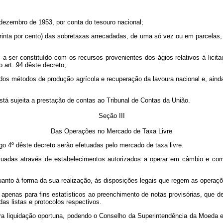
 dezembro de 1953, por conta do tesouro nacional;
rinta por cento) das sobretaxas arrecadadas, de uma só vez ou em parcelas, a
 a ser constituído com os recursos provenientes dos ágios relativos à licit
 art. 94 dêste decreto;
 dos métodos de produção agrícola e recuperação da lavoura nacional e, ain
está sujeita a prestação de contas ao Tribunal de Contas da União.
Seção III
Das Operações no Mercado de Taxa Livre
o 4º dêste decreto serão efetuadas pelo mercado de taxa livre.
tuadas através de estabelecimentos autorizados a operar em câmbio e com a
anto à forma da sua realização, às disposições legais que regem as operaçõ
s, apenas para fins estatísticos ao preenchimento de notas provisórias, que 
as listas e protocolos respectivos.
ra liquidação oportuna, podendo o Conselho da Superintendência da Moeda e 