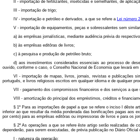
II - importação de fertilizantes, inseticidas e semelhantes, de apli
III - importação de trigo;
IV - importação e petróleo e derivados, a que se refere a
Lei número 
V - importação de equipamentos, peças e sobressalentes sem similar 
a) às emprêsas jornalísticas, mediante audiência prévia do respectiv
b) às emprêsas editôras de livros;
c) à pesquisa e produção de petróleo bruto;
d) aos investimentos considerados essenciais ao processo de dese
ouvido, conforme o caso, o Conselho Nacional de Economia que levará em 
VI - importação de mapas, livros, jornais, revistas e publicações si
português, e livros religiosos escritos em qualquer idioma e de qualquer pr
VII - pagamento dos compromissos financeiros e dos serviços a que se
VIII - amortização do principal dos empréstimos, créditos e financiam
§ 1º Para as importações de papel a que se refere o inciso I dêste a
inferior ao que resultar da média ponderada das bonificações pagas aos e
por cento) para as emprêsas editôras ou impressoras de livros e para os jo
§ 2º As operações a que se refere êste artigo serão realizadas de c
dependerão, para serem executadas, de prévia publicação no Diário Oficial 
I - natureza da operação;