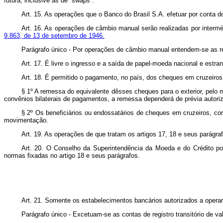
futura, inclusive as de “swaps”.
Art. 15. As operações que o Banco do Brasil S.A. efetuar por conta d
Art. 16. As operações de câmbio manual serão realizadas por intermé
9.863, de 13 de setembro de 1946.
Parágrafo único - Por operações de câmbio manual entendem-se as re
Art. 17. É livre o ingresso e a saída de papel-moeda nacional e estra
Art. 18. É permitido o pagamento, no país, dos cheques em cruzeiros
§ 1º A remessa do equivalente dêsses cheques para o exterior, pelo 
convênios bilaterais de pagamentos, a remessa dependerá de prévia autori
§ 2º Os beneficiários ou endossatários de cheques em cruzeiros, com
movimentação.
Art. 19. As operações de que tratam os artigos 17, 18 e seus parágr
Art. 20. O Conselho da Superintendência da Moeda e do Crédito pode
normas fixadas no artigo 18 e seus parágrafos.
Art. 21. Somente os estabelecimentos bancários autorizados a opera
Parágrafo único - Excetuam-se as contas de registro transitório de v