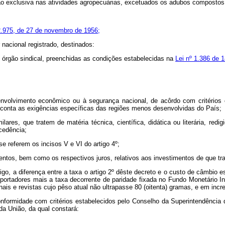
cação exclusiva nas atividades agropecuárias, excetuados os adubos composto
2.975, de 27 de novembro de 1956;
nacional registrado, destinados:
o órgão sindical, preenchidas as condições estabelecidas na
Lei nº 1.386 de 
nvolvimento econômico ou à segurança nacional, de acôrdo com critérios 
conta as exigências específicas das regiões menos desenvolvidas do País;
milares, que tratem de matéria técnica, científica, didática ou literária, 
ocedência;
 referem os incisos V e VI do artigo 4º;
entos, bem como os respectivos juros, relativos aos investimentos de que trat
rtigo, a diferença entre a taxa o artigo 2º dêste decreto e o custo de câmbio
xportadores mais a taxa decorrente de paridade fixada no Fundo Monetário 
rnais e revistas cujo pêso atual não ultrapasse 80 (oitenta) gramas, e em inc
onformidade com critérios estabelecidos pelo Conselho da Superintendência 
da União, da qual constará: