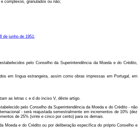
s e complexos, granulados ou não;
18 de junho de 1951;
estabelecidos pelo Conselho da Superintendência da Moeda e do Crédito,
redigidos em língua estrangeira, assim como obras impressas em Portugal, em
am as letras c e d do inciso V, dêste artigo.
 estabelecido pelo Conselho da Superintendência da Moeda e do Crédito - não
Internacional - será reajustada semestralmente em incrementos de 10% (dez
rementos de 25% (vinte e cinco por cento) para os demais.
da Moeda e do Crédito ou por deliberação específica do próprio Conselho e