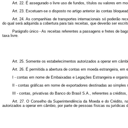
Art. 22. É assegurado o livre uso de fundos, títulos ou valores em mo
Art. 23. Excetuam-se o disposto no artigo anterior às contas bloque
Art. 24. As companhias de transportes internacionais só poderão rec
do qual será adquirida a cobertura para tais receitas, que deverão ser escr
Parágrafo único - As receitas referentes a passagens e fretes de ba
taxa livre.
Art. 25. Somente os estabelecimentos autorizados a operar em câmbi
Art. 26. É permitida a abertura de contas em moeda estrangeira, em 
I - contas em nome de Embaixadas e Legações Estrangeira e organism
II - contas gráficas em nome de exportadores destinadas ao simples 
III - contas, privativas do Banco do Brasil S.A., referentes a crédito
Art. 27. O Conselho da Superintendência da Moeda e do Crédito, n
autorizados a operar em câmbio, por parte de pessoas físicas ou jurídicas d