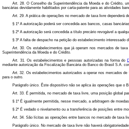
Art. 28. O Conselho da Superintendência da Moeda e do Crédito, um
bancárias devidamente habilitados por carta-patente para as atividades ban
Art. 29. A prática de operações no mercado de taxa livre dependerá 
§ 1º A autorização poderá ser concedida aos bancos, casas bancárias
§ 2º A autorização será concedida a título precário revogável a qual
§ 3º A falta de despacho na petição do estabelecimento interessado d
Art. 30. Os estabelecimentos que já operam nos mercados de taxa o
Superintendência da Moeda e do Crédito.
Art. 31. Os estabelecimentos e pessoas autorizadas na forma do
D
mediante autorização da Fiscalização Bancária do Banco do Brasil S.A. con
Art. 32. Os estabelecimentos autorizados a operar nos mercados de 
para o outro.
Parágrafo único. Êste dispositivo não se aplica às operações que o B
Art. 33. É permitida, no mercado de taxa livre, uma posição global p
§ 1º É igualmente permitida, nesse mercado, a arbitragem de moedas
§ 2º É vedado o nivelamento ou a transferência de posições entre moe
Art. 34. São lícitas as operações entre bancos no mercado de taxa liv
Parágrafo único. No mercado de taxa livre não haverá obrigatoriedade