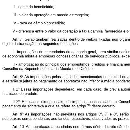
II - nome do beneficiário;
III - valor da operação em moeda estrangeira;
IV - taxa de câmbio concedida;
V - diferença entre o valor da operação à taxa cambial favorecida e o
Art. 7º Serão também realizadas dentro de verbas fixadas nos orçame
objeto da transação, as seguintes operações:
I - importações de mercadorias da categoria geral, sem similar nacio
de economia mista e emprêsas concessionárias de serviços públicos, excet
II - amortização do principal dos empréstimos, créditos e financiamen
Conselho da Superintendência da Moeda e do Crédito;
Art. 8º As importações pelas entidades mencionadas no inciso I do a
e estarão sujeitas ao pagamento de sobretaxa não inferior à média ponderad
§ 1º Essas importações dependerão, em cada caso, de prévia autoriz
finalidade do produto.
§ 2º Em casos excepcionais, de imperiosa necessidade, o Conselh
pagamento da sobretaxa a que se refere ao artigo 7º dêste decreto.
Art. 9º As importações não previstas nos artigos 6º, 7º e 8º, serã
sobretaxas correspondentes aos lances respectivos, observados os prazos
Art. 10. As sobretaxas arrecadadas nos têrmos dêste decreto são de c