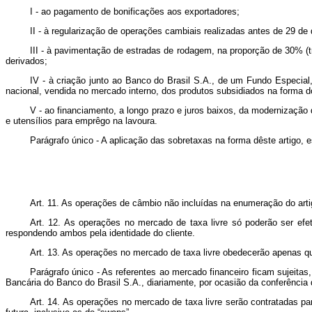
I - ao pagamento de bonificações aos exportadores;
II - à regularização de operações cambiais realizadas antes de 29 de
III - à pavimentação de estradas de rodagem, na proporção de 30% (t
derivados;
IV - à criação junto ao Banco do Brasil S.A., de um Fundo Especial,
nacional, vendida no mercado interno, dos produtos subsidiados na forma do
V - ao financiamento, a longo prazo e juros baixos, da modernização
e utensílios para emprêgo na lavoura.
Parágrafo único - A aplicação das sobretaxas na forma dêste artigo, 
Art. 11. As operações de câmbio não incluídas na enumeração do artig
Art. 12. As operações no mercado de taxa livre só poderão ser efe
respondendo ambos pela identidade do cliente.
Art. 13. As operações no mercado de taxa livre obedecerão apenas qu
Parágrafo único - As referentes ao mercado financeiro ficam sujeita
Bancária do Banco do Brasil S.A., diariamente, por ocasião da conferência d
Art. 14. As operações no mercado de taxa livre serão contratadas pa