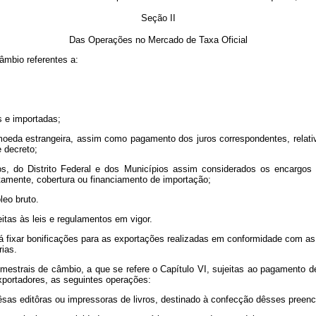
Seção II
Das Operações no Mercado de Taxa Oficial
âmbio referentes a:
s e importadas;
oeda estrangeira, assim como pagamento dos juros correspondentes, relativ
 decreto;
s, do Distrito Federal e dos Municípios assim considerados os encargos
etamente, cobertura ou financiamento de importação;
leo bruto.
itas às leis e regulamentos em vigor.
á fixar bonificações para as exportações realizadas em conformidade com as
rias.
emestrais de câmbio, a que se refere o Capítulo VI, sujeitas ao pagamento
xportadores, as seguintes operações:
rêsas editôras ou impressoras de livros, destinado à confecção dêsses pree