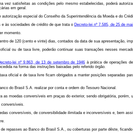
a vez satisfeitas as condições pelo mesmo estabelecidas, poderá autoriza
cárias em geral.
de autorização especial do Conselho da Superintendência da Moeda e do Crédi
 e às sociedades de crédito de que trata o
Decreto-lei nº 7.585, de 25 de ma
quer momento.
entro de 120 (cento e vinte) dias, contados da data de sua apresentação, im
ficial ou de taxa livre, poderão continuar suas transações nesses mercad
ecreto-lei nº 9.863, de 13 de setembro de 1946
à prática de operações de 
cedida na forma das instruções baixadas pelo referido órgão.
taxa oficial e de taxa livre ficam obrigados a manter posições separadas p
anco do Brasil S.A. realizar por conta e ordem do Tesouro Nacional.
ara as moedas conversíveis em praças do exterior, sendo obrigatória, porém, 
 conversíveis.
das conversíveis, de conversibilidade ilimitada e inconversíveis e, bem assi
re.
 de repasses ao Banco do Brasil S.A., ou coberturas por parte dêste, ficando