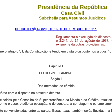
Presidência da República
Casa Civil
Subchefia para Assuntos Jurídicos
o
DECRETO N
42.820, DE 16 DE DEZEMBRO DE 1957.
Regulamenta a execução do disposto n
e 3.244, de 14 de agôsto de 1957, 
exterior, e dá outras providências.
ere o artigo 87, I, da Constituição, e tendo em vista o disposto nos artigos 48
Capítulo I
DO REGIME CAMBIAL
Seção I
Dos mercados de câmbio
acôrdo com o disposto no presente decreto.
abelecidas pelo Conselho da Superintendência da Moeda e do Crédito, result
forme o caso, o sêlo da operação, o do contrato, a corretagem e os emolumen
nte convencionadas entre as partes. Essas taxas também serão líquidas, na fo