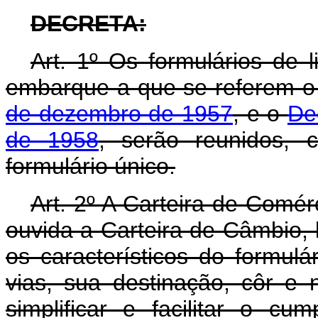
DECRETA:
Art
. 1º Os formulários de 
embarque a que se referem 
de dezembro de 1957
, e o
De
de 1958
, serão reunidos, 
formulário único.
Art
. 2º A Carteira de Comérc
ouvida a Carteira de Câmbio, 
os característicos do formulá
vias, sua destinação, côr e
simplificar e facilitar o cu