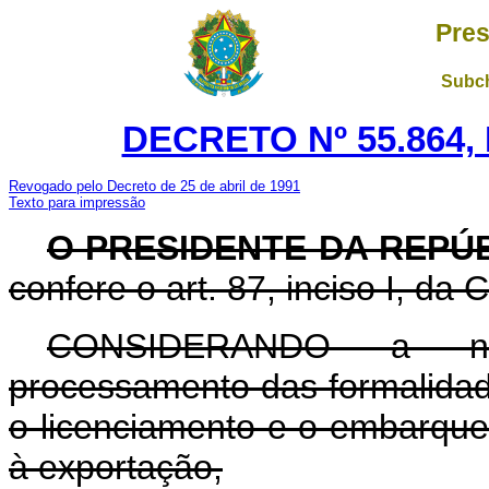
Pres
Subch
DECRETO Nº 55.864,
Revogado pelo Decreto de 25 de abril de 1991
Texto para impressão
O PRESIDENTE DA REPÚ
confere o art. 87, inciso I, da 
CONSIDERANDO a nec
processamento das formalidade
o licenciamento e o embarque 
à exportação,