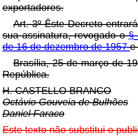
exportadores.
Art
. 3º Êste Decreto entrar
sua assinatura, revogado o
§ 
de 16 de dezembro de 1957
e
Brasília, 25 de março de 1
República.
H. CASTELLO BRANCO
Octávio Gouveia de Bulhões
Daniel Faraco
Este texto não substitui o pu