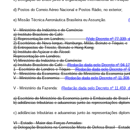
d) Postos do Correio Aéreo Nacional e Postos Rádio, no exterior;
e) Missão Técnica Aeronáutica Brasileira eu Assunção.
(
V - Ministério da Indústria e do Comércio:
a) Instituto Brasileiro do Café:
1) Representação em Londres;
(Vide Decreto nº 77.339, 
2) Escritórios de Nova Iorque, Hamburgo, Milão, Beirute e Tóquio; e
3) Entrepostos de Trieste, Beirute e Hong-Kong;
b) Instituto do Açúcar e do Álcool:
Representação em Londres;
V) Ministério da Indústria e do Comércio:
a) Instituto Brasileiro do Café
(Redação dada pelo Decreto nº 94.17
1 - Escritório de Londres e Tóquio.
(Redação dada pelo Decreto nº 9
V - Ministério da Economia: Escritório do Ministério da Economia 
V - Ministério da Economia:
(Redação dada pelo Decreto nº 11.308,
V - Ministério da Fazenda:
(Redação dada pelo Decreto nº 11.459, 
a) Escritório do Ministério da Economia junto à Embaixada do Bras
b) adidâncias tributárias e aduaneiras junto às representações diplo
c) adidâncias tributárias e aduaneiras junto às representações dipl
VI - Estado - Maior das Forças Armadas:
a) Delegação Brasileira na Comissão Mista de Defesa Brasil - Estad