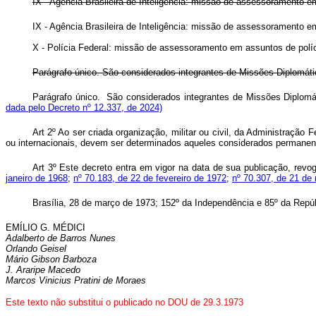
IX - Agência Brasileira de Inteligência: missão de assessoramento e
IX - Agência Brasileira de Inteligência: missão de assessoramento 
X - Polícia Federal: missão de assessoramento em assuntos de políc
Parágrafo único. São considerados integrantes de Missões Diplomát
Parágrafo único. São considerados integrantes de Missões Diplomá
dada pelo Decreto nº 12.337, de 2024)
Art 2º Ao ser criada organização, militar ou civil, da Administração
ou internacionais, devem ser determinados aqueles considerados permanen
Art 3º Este decreto entra em vigor na data de sua publicação, rev
janeiro de 1968
;
nº 70.183, de 22 de fevereiro de 1972
;
nº 70.307, de 21 de
Brasília, 28 de março de 1973; 152º da Independência e 85º da Repúb
EMÍLIO G. MÉDICI
Adalberto de Barros Nunes
Orlando Geisel
Mário Gibson Barboza
J. Araripe Macedo
Marcos Vinicius Pratini de Moraes
Este texto não substitui o publicado no DOU de 29.3.1973