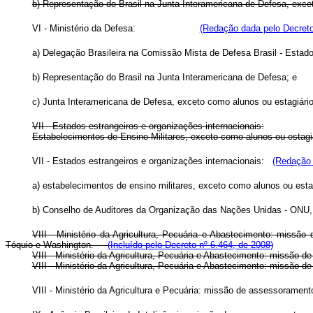
b) Representação do Brasil na Junta Interamericana de Defesa, exce
VI - Ministério da Defesa:
(Redação dada pelo Decreto
a) Delegação Brasileira na Comissão Mista de Defesa Brasil - Estad
b) Representação do Brasil na Junta Interamericana de Defesa; e
c) Junta Interamericana de Defesa, exceto como alunos ou estagiári
VII - Estados estrangeiros e organizações internacionais:
Estabelecimentos de Ensino Militares, exceto como alunos ou estagi
VII - Estados estrangeiros e organizações internacionais:
(Redação 
a) estabelecimentos de ensino militares, exceto como alunos ou est
b) Conselho de Auditores da Organização das Nações Unidas - ONU,
VIII - Ministério da Agricultura, Pecuária e Abastecimento: miss
Tóquio e Washington.
(Incluído pelo Decreto nº 6.464, de 2008)
VIII - Ministério da Agricultura, Pecuária e Abastecimento: m
VIII - Ministério da Agricultura, Pecuária e Abastecimento: missão
VIII - Ministério da Agricultura e Pecuária: missão de assessoram