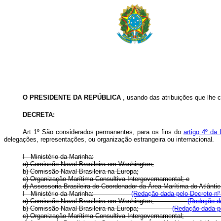
O PRESIDENTE DA REPÚBLICA
, usando das atribuições que lhe c
DECRETA:
Art 1º São considerados permanentes, para os fins do
artigo 4º da
delegações, representações, ou organização estrangeira ou internacional.
I - Ministério da Marinha:
a) Comissão Naval Brasileira em Washington;
b) Comissão Naval Brasileira na Europa;
c) Organização Marítima Consultiva Intergovernamental; e
d) Assessoria Brasileira do Coordenador da Área Marítima do Atlântic
I - Ministério da Marinha:
(Redação dada pelo Decreto nº
a) Comissão Naval Brasileira em Washington;
(Redação da
b) Comissão Naval Brasileira na Europa;
(Redação dada pe
c) Organização Marítima Consultiva Intergovernamenta