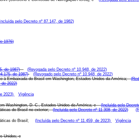
Incluída pelo Decreto nº 87.147, de 1982)
de 1976)
5, de 1987)
(Revogada pelo Decreto nº 10.948, de 2022)
4.175, de 1987)
(Revogado pelo Decreto nº 10.948, de 2022)
junto à Embaixada do Brasil em Washington, Estados Unidos da América;
(Red
 de 2022)
de 2023)
Vigência
il em Washington, D. C., Estados Unidos da América; e
(Incluída pelo Decret
máticas do Brasil no exterior;
(Incluída pelo Decreto nº 11.308, de 2022)
(
omáticas do Brasil;
(Incluída pelo Decreto nº 11.459, de 2023)
Vigência
os Unidos; e