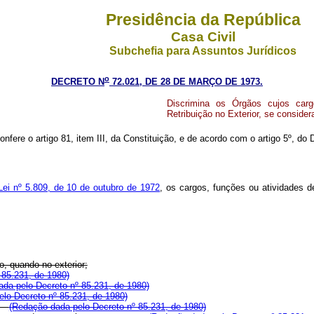
Presidência da República
Casa Civil
Subchefia para Assuntos Jurídicos
o
DECRETO N
72.021, DE 28 DE MARÇO DE 1973.
Discrimina os Órgãos cujos car
Retribuição no Exterior, se consid
onfere o artigo 81, item III, da Constituição, e de acordo com o artigo 5º, do 
 Lei nº 5.809, de 10 de outubro de 1972
, os cargos, funções ou atividades 
o, quando no exterior;
 85.231, de 1980)
da pelo Decreto nº 85.231, de 1980)
lo Decreto nº 85.231, de 1980)
l;
(Redação dada pelo Decreto nº 85.231, de 1980)