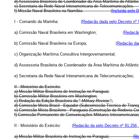
d) Assessoria Brasileira do Coordenador da Área Marítima do 
e) Secretaria da Rede Naval Interamericana de Telecomun
f) Missão Naval Brasileira na Namíbia.
(Incluída pelo 
I - Comando da Marinha:
(Redação dada pelo Decreto nº 
a) Comissão Naval Brasileira em Washington;
(Redação
b) Comissão Naval Brasileira na Europa;
(Redação dad
c) Organização Marítima Consultiva Intergovernamenta
d) Assessoria Brasileira do Coordenador da Área Marítima do 
e) Secretaria da Rede Naval Interamericana de Telecomu
II - Ministério do Exército:
a) Missão Militar Brasileira de Instrução no Paraguai;
b) Comissão Militar Brasileira em Washington;
c) Redação da Edição Brasileira da "
Military Review
";
d) Comissão Mista Brasil - Equador (Subcomissão Técnica de Transp
e) Comissão Mista Brasileiro - Paraguaia (Construção da Rodovia
Co
f) Comissão Permanente de Comunicações Militares Inte
II - Ministério do Exército:
(Redação da pelo Decreto nº 91.256,
a) Missão Militar Brasileira de Instrução no Paraguai;
(Re