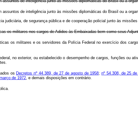
m assuntos de inteligência junto às missões diplomáticas do Brasil ou a or
em assuntos de inteligência junto às missões diplomáticas do Brasil ou a o
ia judiciária, de segurança pública e de cooperação policial junto às miss
icas os militares nos cargos de Adidos às Embaixadas bem como seus Adjunto
ticas os militares e os servidores da Polícia Federal no exercício dos c
 Federal, no exterior, ou estabelecido o desempenho de cargos, funções ou at
tes.
ogados os
Decretos nº 44.389, de 27 de agosto de 1958
;
nº 54.308, de 25 d
 março de 1972
, e demais disposições em contrário.
lica.