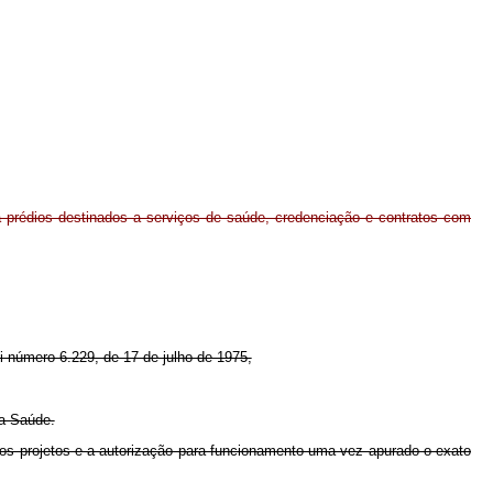
 prédios destinados a serviços de saúde, credenciação e contratos com
ei número 6.229, de 17 de julho de 1975,
da Saúde.
 dos projetos e a autorização para funcionamento uma vez apurado o exato