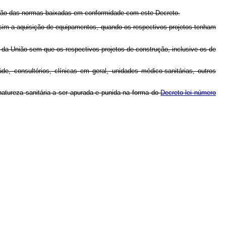
etação das normas baixadas em conformidade com este Decreto.
ssim a aquisição de equipamentos, quando os respectivos projetos tenham
 da União sem que os respectivos projetos de construção, inclusive os de
 consultórios, clínicas em geral, unidades médico-sanitárias, outros
natureza sanitária a ser apurada e punida na forma do
Decreto-lei número