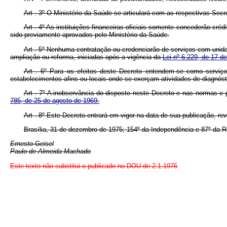
Art
. 3º O Ministério da Saúde se articulará com as respectivas Sec
Art
. 4º As instituições financeiras oficiais somente concederão c
sido previamente aprovados pelo Ministério da Saúde.
Art
. 5º Nenhuma contratação ou credenciarão de serviços com unidad
ampliação ou reforma, iniciadas após a vigência da
Lei nº 6.229, de 17 d
Art
. 6º Para os efeitos deste Decreto entendem-se como serviço
estabelecimentos afins ou locais onde se exerçam atividades de diagnós
Art
. 7º A inobservância do disposto neste Decreto e nas normas e 
785, de 25 de agosto de 1969.
Art
. 8º Este Decreto entrará em vigor na data de sua publicação, re
Brasília, 31 de dezembro de 1975; 154º da Independência e 87º da R
Ernesto Geisel
Paulo de Almeida Machado
Este texto não substitui o publicado no DOU de 2.1.1976