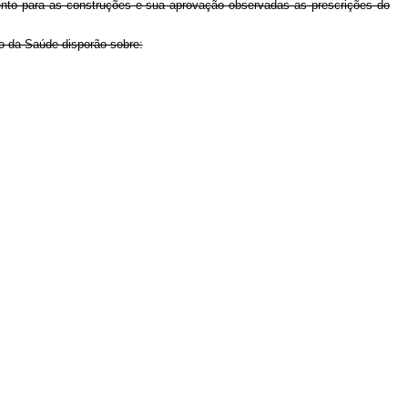
amento para as construções e sua aprovação observadas as prescrições do
ro da Saúde disporão sobre: