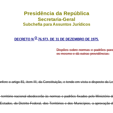
Presidência da República
Secretaria-Geral
Subchefia para Assuntos Jurídicos
O
DECRETO N
76.973, DE 31 DE DEZEMBRO DE 1975.
Dispões sobre normas e padrões para
os mesmo e dá outras providências.
nfere o artigo 81, item III, da Constituição, e tendo em vista o disposto da L
território nacional obedecerão às normas e padrões fixados pelo Ministério 
Estados, do Distrito Federal, dos Territórios e dos Municípios, a aprovação