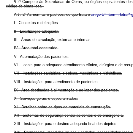
§ 2º Compete às Secretárias de Obras, ou órgãos equivalentes dos 
código de obras local.
Art
. 2º As normas e padrões, de que trata o
artigo 1º, item I, letra "
I - Conceitos e definições.
II - Localização adequada.
III - Áreas de circulação, externas e internas.
IV - Área total construída.
V - Acomodação dos pacientes.
VI - Locais para o adequado atendimento clínico, cirúrgico e de recu
VII - Instalações sanitárias, elétricas, mecânicas e hidráulicas.
VIII - Instalações para atendimento de pacientes.
IX - Área destinadas à alimentação e ao lazer dos pacientes.
X - Serviços gerais e especializados.
XI - Detalhes sobre os tipos de materiais de construção.
XII - Sistemas de segurança contra acidentes e de emergência.
XIII - Instalações para o destino adequado final dos dejetos.
XIV - Pormenores, atendidas às peculiaridades, necessidades locais