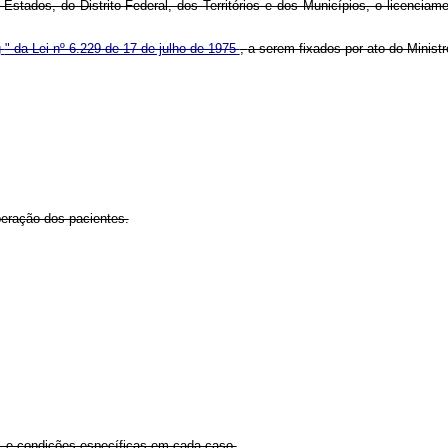
Estados, do Distrito Federal, dos Territórios e dos Municípios, o licenci
g
" da Lei nº 6.229 de 17 de julho de 1975
,
a serem fixados por ato do Minist
peração dos pacientes.
, e condições específicas em cada caso.