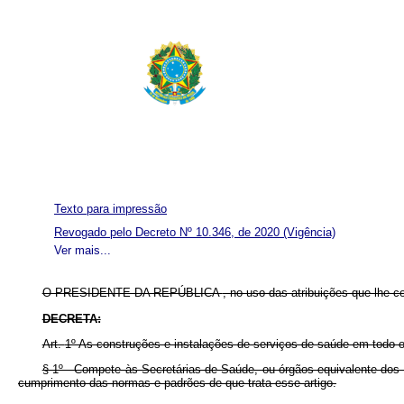
Texto para impressão
Revogado pelo Decreto Nº 10.346, de 2020
(Vigência)
Ver mais...
O PRESIDENTE DA REPÚBLICA
, no uso das atribuições que lhe co
DECRETA:
Art.
1º As construções e instalações de serviços de saúde em todo o 
§ 1º - Compete às Secretárias de Saúde, ou órgãos equivalente dos 
cumprimento das normas e padrões de que trata esse artigo.