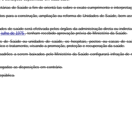
retárias de Saúde a fim de orientá-las sobre o exato cumprimento e interpr
réditos para a construção, ampliação ou reforma de Unidades de Saúde, bem a
es de saúde será efetivada pelos órgãos da administração direta ou indireta
e julho de 1975
, tenham recebido aprovação prévia do Ministério da Saúde.
s de Saúde ou unidades de saúde, os hospitais, postos ou casas de saúde,
tico e tratamento, visando a promoção, proteção e recuperação da saúde.
padrões a serem baixados pelo Ministério da Saúde configurará infração de 
vogadas as disposições em contrário.
epública.