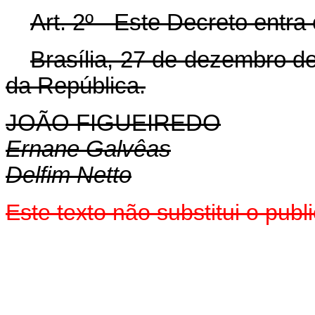
Art. 2º - Este Decreto entra
Brasília, 27 de dezembro d
da República.
JOÃO FIGUEIREDO
Ernane Galvêas
Delfim Netto
Este texto não substitui o pu