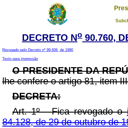
Pres
Subch
o
DECRETO N
90.760, 
Revogado pelo Decreto nº 99.606, de 1990
Texto para impressão
O PRESIDENTE DA REP
lhe confere o artigo 81, item II
DECRETA:
Art. 1º -
Fica revogado o
84.128, de 29 de outubro de 