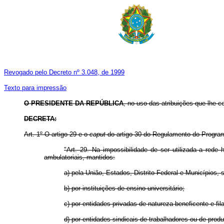
Revogado pelo Decreto nº 3.048, de 1999
Texto para impressão
O PRESIDENTE DA REPÚBLICA
, no uso das atribuições que lhe co
DECRETA:
Art. 1º O artigo 29 e o
caput
do artigo 30 do Regulamento do Program
"Art. 29. Na impossibilidade de ser utilizada a red
ambulatoriais, mantidos:
a) pela União, Estados, Distrito Federal e Municípios,
b) por instituições de ensino universitário;
c) por entidades privadas de natureza beneficente e fila
d) por entidades sindicais de trabalhadores ou de produ