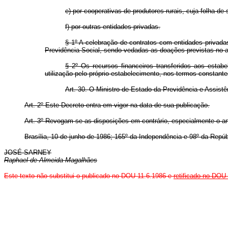
e) por cooperativas de produtores rurais, cuja folha de
f) por outras entidades privadas.
§ 1º A celebração de contratos com entidades privada
Previdência Social, sendo vedadas as doações previstas no a
§ 2º Os recursos financeiros transferidos aos estabe
utilização pelo próprio estabelecimento, nos termos constante
Art. 30. O Ministro de Estado da Previdência e Assistê
Art. 2º Este Decreto entra em vigor na data de sua publicação.
Art. 3º Revogam-se as disposições em contrário, especialmente o a
Brasília, 10 de junho de 1986; 165º da Independência e 98º da Repúb
JOSÉ SARNEY
Raphael de Almeida Magalhães
Este texto não substitui o publicado no DOU 11.6.1986 e
retificado no DOU