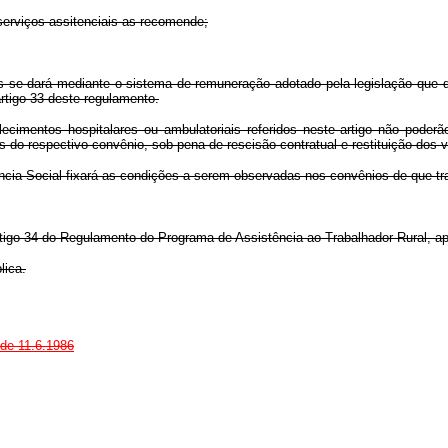
 serviços assitenciais as recomende;
s se dará mediante o sistema de remuneração adotado pela legislação que di
rtigo 33 deste regulamento.
lecimentos hospitalares ou ambulatoriais referidos neste artigo não poder
s do respectivo convênio, sob pena de rescisão contratual e restituição dos 
ncia Social fixará as condições a serem observadas nos convênios de que trata
rtigo 34 do Regulamento do Programa de Assistência ao Trabalhador Rural, a
lica.
 de 11.6.1986