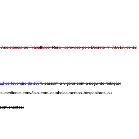
Assistência ao Trabalhador Rural, aprovado pelo Decreto nº 73.617, de 12
12 de fevereiro de 1974
, passam a vigorar com a seguinte redação:
dos mediante convênio com estabelecimentos hospitalares ou
s convenentes;