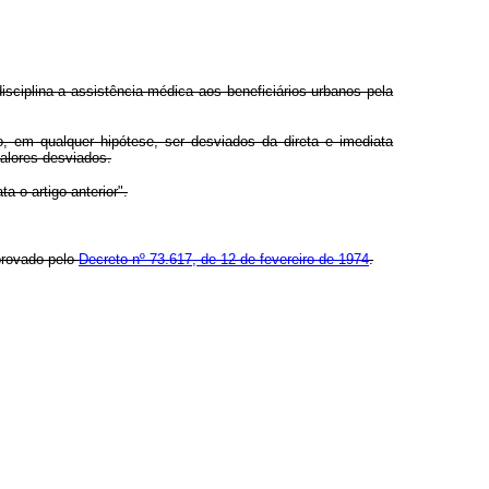
sciplina a assistência médica aos beneficiários urbanos pela
ão, em qualquer hipótese, ser desviados da direta e imediata
valores desviados.
 o artigo anterior".
provado pelo
Decreto nº 73.617, de 12 de fevereiro de 1974
.