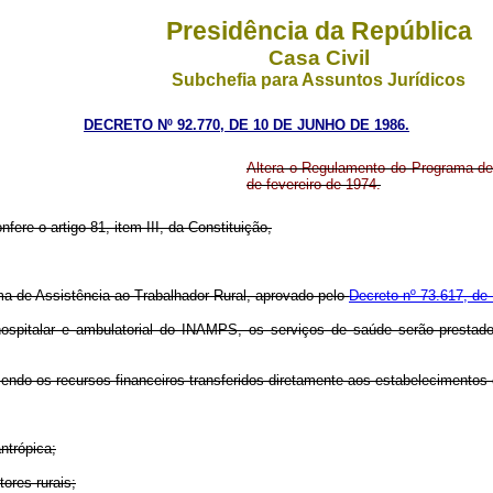
Presidência da República
Casa Civil
Subchefia para Assuntos Jurídicos
DECRETO Nº 92.770, DE 10 DE JUNHO DE 1986.
Altera o Regulamento do Programa de 
de fevereiro de 1974.
nfere o artigo 81, item III, da Constituição,
a de Assistência ao Trabalhador Rural, aprovado pelo
Decreto nº 73.617, de 
e hospitalar e ambulatorial do INAMPS, os serviços de saúde serão presta
 sendo os recursos financeiros transferidos diretamente aos estabelecimento
ntrópica;
tores rurais;