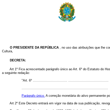
O PRESIDENTE DA REPÚBLICA
, no uso das atribuições que lhe co
Cultura,
DECRETA:
Art 1º Fica acrescentado parágrafo único ao Art. 6º do Estatuto do Hospit
a seguinte redação:
"Art. 6º ................................... .........................................
........................................................................................
Parágrafo único.
A correção monetária do ativo permanente po
Art 2º Este Decreto entrará em vigor na data de sua publicação, revoga