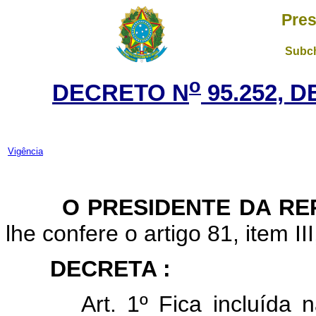
Pres
Subch
o
DECRETO N
95.252, 
Vigência
O PRESIDENTE DA RE
lhe confere o artigo 81, item II
DECRETA :
Art. 1º Fica incluída