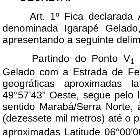
A
rt. 1º Fica declarada
denominada Igarapé Gelado,
apresentando a seguinte delim
Partindo do Ponto V
s
1
Gelado com a Estrada de Fe
geográficas aproximadas la
49°57'43" Oeste, segue pelo l
sentido Marabá/Serra Norte,
(dezessete mil metros) até o 
aproximadas Latitude 06°00'0