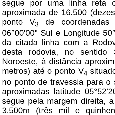
segue por uma linha reta c
aproximada de 16.500 (dezess
ponto V
de coordenadas ge
3
06°00'00" Sul e Longitude 50°
da citada linha com a Rodov
desta rodovia, no sentido 
Noroeste, à distância aproxim
metros) até o ponto V
situado
4
no ponto de travessia para o
aproximadas latitude 05°52'2
segue pela margem direita, a
3.500m (três mil e quinhe