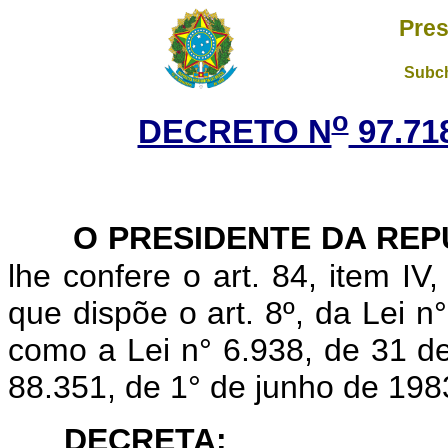
Pres
Subch
o
DECRETO N
97.71
O PRESIDENTE DA REP
lhe confere o art. 84, item IV
que dispõe o art. 8º, da Lei n
como a Lei n° 6.938, de 31 d
88.351, de 1° de junho de 1983
DECRETA: