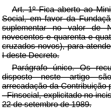
Art. 1º Fica aberto ao Min
Social, em favor da Fundação
suplementar no valor de N
novecentos e quarenta e quat
cruzados novos), para atend
I deste Decreto.
Parágrafo único. Os rec
disposto neste artigo s
arrecadação da Contribuição 
- Finsocial, explicitado no inci
22 de setembro de 1989.