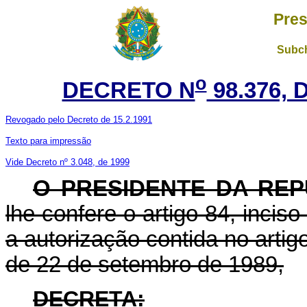
Pres
Subch
o
DECRETO N
98.376,
Revogado pelo Decreto de 15.2.1991
Texto para impressão
Vide Decreto nº 3.048, de 1999
O PRESIDENTE DA REP
lhe confere o artigo 84, inciso
a autorização contida no artigo
de 22 de setembro de 1989,
DECRETA: