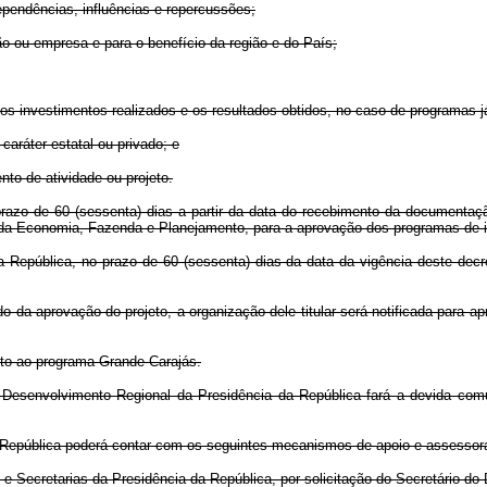
dependências, influências e repercussões;
ão ou empresa e para o benefício da região e do País;
s investimentos realizados e os resultados obtidos, no caso de programas j
caráter estatal ou privado; e
nto de atividade ou projeto.
razo de 60 (sessenta) dias a partir da data do recebimento da documentação 
o da Economia, Fazenda e Planejamento, para a aprovação dos programas de i
a República, no prazo de 60 (sessenta) dias da data da vigência deste decr
da aprovação do projeto, a organização dele titular será notificada para ap
eto ao programa Grande Carajás.
 do Desenvolvimento Regional da Presidência da República fará a devida c
a República poderá contar com os seguintes mecanismos de apoio e assessor
s e Secretarias da Presidência da República, por solicitação do Secretário d