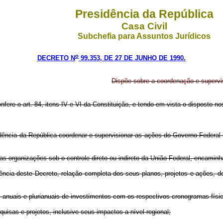
Presidência da República
Casa Civil
Subchefia para Assuntos Jurídicos
o
DECRETO N
99.353, DE 27 DE JUNHO DE 1990.
Dispõe sobre a coordenação e supervi
nfere o art. 84, itens IV e VI da Constituição, e tendo em vista o disposto nos
dência da República coordenar e supervisionar as ações do Governo Federal
as organizações sob o controle direto ou indireto da União Federal, encamin
igência deste Decreto, relação completa dos seus planos, projetos e ações, 
s anuais e plurianuais de investimentos com os respectivos cronogramas físico
uisas e projetos, inclusive seus impactos a nível regional;