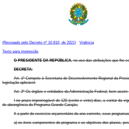
(Revogado pelo Decreto nº 10.810, de 2021)
Vigência
Texto para impressão
O PRESIDENTE DA REPÚBLICA
, no uso das atribuições que lhe co
DECRETA:
Art. 1º Compete à Secretaria de Desenvolvimento Regional da Presi
legislação aplicável.
Art. 2º Os órgãos e entidades da Administração Federal, bem assim 
I no prazo improrrogável de 120 (cento e vinte) dias, a contar da v
de abrangência do Programa Grande Carajás;
II a partir do exercício orçamentário do ano corrente, seus programa
a) os itens componentes do programa e os objetivos dos planos, pesq