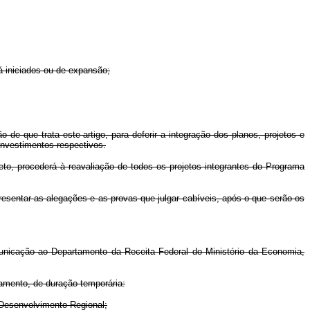
á iniciados ou de expansão;
de que trata este artigo, para deferir a integração dos planos, projetos e
nvestimentos respectivos.
eto, procederá à reavaliação de todos os projetos integrantes do Programa
resentar as alegações e as provas que julgar cabíveis, após o que serão os
omunicação ao Departamento da Receita Federal do Ministério da Economia,
amento, de duração temporária:
o Desenvolvimento Regional;