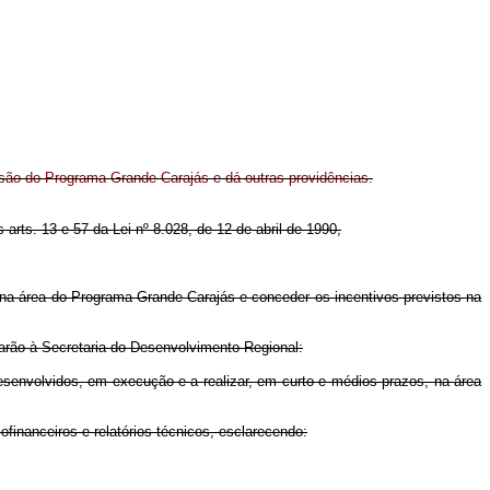
são do Programa Grande Carajás e dá outras providências.
 arts. 13 e 57 da Lei nº 8.028, de 12 de abril de 1990,
 na área do Programa Grande Carajás e conceder os incentivos previstos na
harão à Secretaria do Desenvolvimento Regional:
desenvolvidos, em execução e a realizar, em curto e médios prazos, na área
­financeiros e relatórios técnicos, esclarecendo: