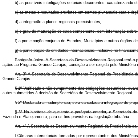
b) as possíveis interligações setoriais decorrentes, caracterizando 
c) as metas e resultados previstos em termos plurianuais para o órg
d) a integração a planos regionais preexistentes;
e) o grau de maturação de cada componente, com informação sobre o
f) a participação conjunta de Estados, Municípios e outros órgãos de 
g) a participação de entidades internacionais, inclusive no financiame
Parágrafo único. A Secretaria do Desenvolvimento Regional terá o p
ações ao Programa Grande Carajás, condição a ser exigida pelo Ministéri
Art. 3º A Secretaria do Desenvolvimento Regional da Presidência d
Grande Carajás.
§ 1º Verificado o não cumprimento das obrigações assumidas, quando 
autos submetidos à decisão do Secretário do Desenvolvimento Regional.
§ 2º Declarada a inadimplência, será cancelada a integração do proj
§ 3º Na hipótese de que trata o parágrafo anterior, a Secretaria
Fazenda e Planejamento, para os fins previstos na legislação tributária.
Art. 4º A Secretaria do Desenvolvimento Regional da Presidência d
I Câmaras intersetoriais formadas por representantes dos Ministério