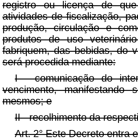
registro ou licença de qu
atividades de fiscalização, pa
produção, circulação e come
produtos de uso veterinári
fabriquem, das bebidas, do v
será procedida mediante:
I - comunicação do inter
vencimento, manifestando s
mesmos; e
II - recolhimento da respect
Art. 2° Este Decreto entra 