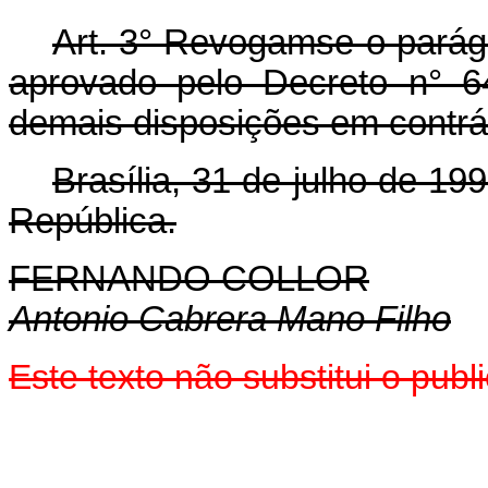
Art. 3° Revogam­se o parág
aprovado pelo Decreto n° 6
demais disposições em contrár
Brasília, 31 de julho de 1
República.
FERNANDO COLLOR
Antonio Cabrera Mano Filho
Este texto não substitui o pub