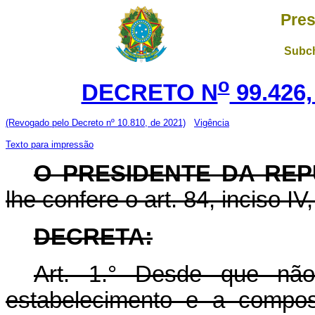
Pres
Subch
o
DECRETO N
99.426,
(Revogado pelo Decreto nº 10.810, de 2021)
Vigência
Texto para impressão
O PRESIDENTE DA REP
lhe confere o art. 84, inciso IV
DECRETA:
Art. 1.° Desde que não 
estabelecimento e a compos