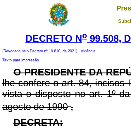
Pres
Subch
o
DECRETO N
99.508, 
(Revogado pelo Decreto nº 10.810, de 2021)
Vigência
Texto para impressão
O PRESIDENTE DA REP
lhe confere o art. 84, incisos
vista o disposto no art. 1º d
agosto de 1990
,
DECRETA: