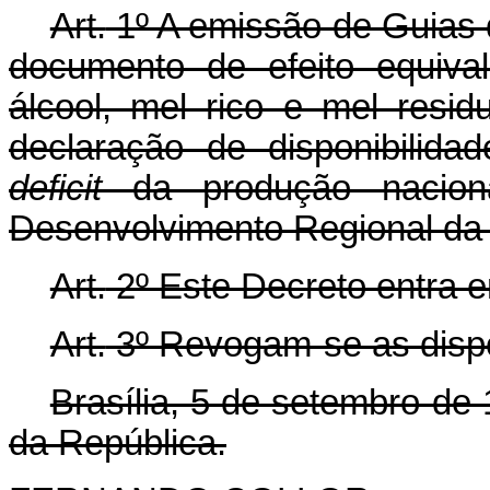
Art.
1º A emissão de Guias 
documento de efeito equiva
álcool, mel rico e mel resid
declaração de disponibilid
deficit
da produção nacional
Desenvolvimento Regional da 
Art.
2º Este Decreto entra e
Art.
3º Revogam-se as dispo
Brasília, 5 de setembro de
da República.