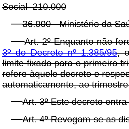
Social 210.000
36.000 - Ministério da 
Art. 2º Enquanto não fo
3º do Decreto nº 1.385/95
, 
limite fixado para o primeiro 
refere àquele decreto e respec
automaticamente, ao trimestr
Art. 3º Este decreto entr
Art. 4º Revogam-se as di