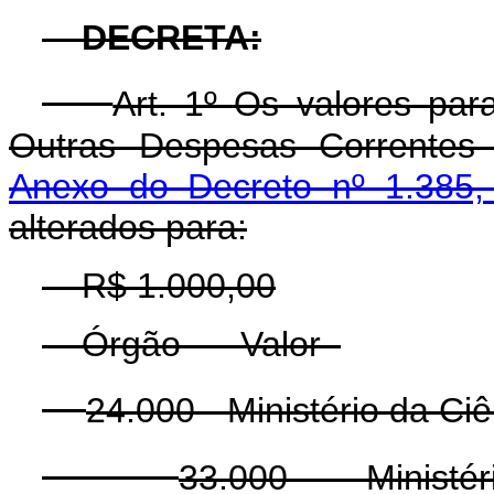
DECRETA:
Art. 1º Os valores pa
Outras Despesas Correntes 
Anexo do Decreto nº 1.385,
alterados para:
R$ 1.000,00
Órgão Valor
24.000 - Ministério da C
33.000 - Ministé