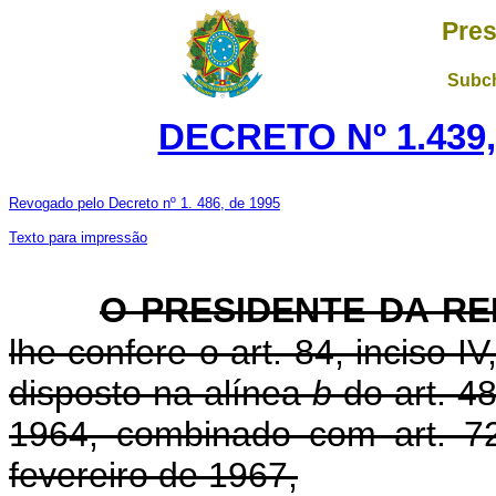
Pres
Subch
DECRETO Nº 1.439,
Revogado pelo Decreto nº 1. 486, de 1995
Texto para impressão
O PRESIDENTE DA RE
lhe confere o art. 84, inciso I
disposto na alínea
b
do art. 4
1964, combinado com art. 7
fevereiro de 1967,