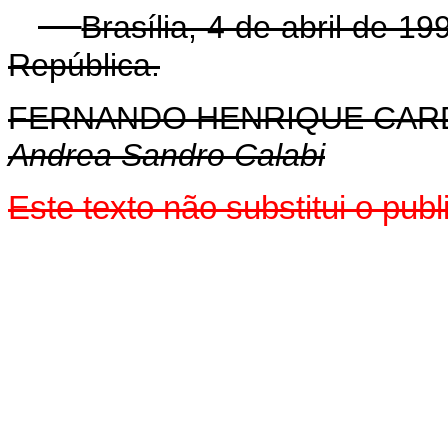
Brasília, 4 de abril de 1
República.
FERNANDO HENRIQUE CA
Andrea Sandro Calabi
Este texto não substitui o pub