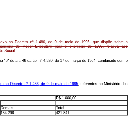
Anexo ao Decreto nº 1.486, de 9 de maio de 1995, que dispõe sobre a
nanceira do Poder Executivo para o exercício de 1995, relativa aos
e Social.
ínea "b" do art. 48 da Lei nº 4.320, de 17 de março de 1964, combinado com o
o ao Decreto nº 1.486, de 9 de maio de 1995
, referentes ao Ministério dos
R$ 1.000,00
Demais
Total
154.296
421.841