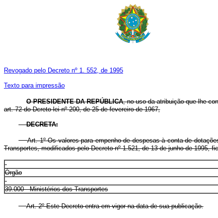
Revogado pelo Decreto nº 1. 552, de 1995
Texto para impressão
O PRESIDENTE DA REPÚBLICA
, no uso da atribuição que lhe co
art. 72 do Dcreto-lei nº 200, de 25 de fevereiro de 1967,
DECRETA:
Art. 1º Os valores para empenho de despesas à conta de dotaçõ
Transportes, modificados pelo Decreto nº 1.521, de 13 de junho de 1995, fi
Órgão
39.000 - Ministérios dos Transportes
Art. 2º Este Decreto entra em vigor na data de sua publicação.