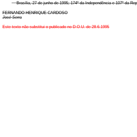
Brasília, 27 de junho de 1995; 174º da Independência e 107º da Rep
FERNANDO HENRIQUE CARDOSO
José Serra
Este texto não substitui o publicado no D.O.U. de 28.6.1995