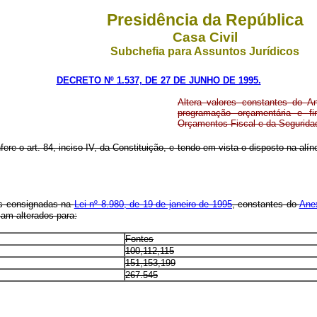
Presidência da República
Casa Civil
Subchefia para Assuntos Jurídicos
DECRETO Nº 1.537, DE 27 DE JUNHO DE 1995.
Altera valores constantes do 
programação orçamentária e fi
Orçamentos Fiscal e da Seguridad
nfere o art. 84, inciso IV, da Constituição, e tendo em vista o disposto na al
es consignadas na
Lei nº 8.980, de 19 de janeiro de 1995
, constantes do
Anex
cam alterados para:
Fontes
100,112,115
151,153,199
267.545