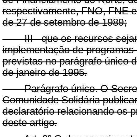
respectivamente, FNO, FNE e 
de 27 de setembro de 1989;
III - que os recursos sejam
implementação de programas 
previstas no parágrafo único d
de janeiro de 1995.
Parágrafo único. O Secretá
Comunidade Solidária publicará
declaratório relacionando os p
deste artigo.