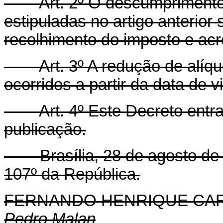
Art. 2º O descumprimento d
estipuladas no artigo anterior s
recolhimento do imposto e acr
Art. 3º A redução de alíquot
ocorridos a partir da data de 
Art. 4º Este Decreto entra 
publicação.
Brasília, 28 de agosto de 1
107º da República.
FERNANDO HENRIQUE CA
Pedro Malan