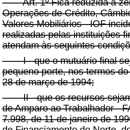
Art. 1º Fica reduzida a zero
Operações de Crédito, Câmbio 
Valores Mobiliários - IOF inci
realizadas pelas instituições 
atendam às seguintes condiçõ
I - que o mutuário final sej
pequeno porte, nos termos do ar
28 de março de 1994;
II - que os recursos sejam 
de Amparo ao Trabalhador - FAT,
7.998, de 11 de janeiro de 19
de Financiamento do Norte, d