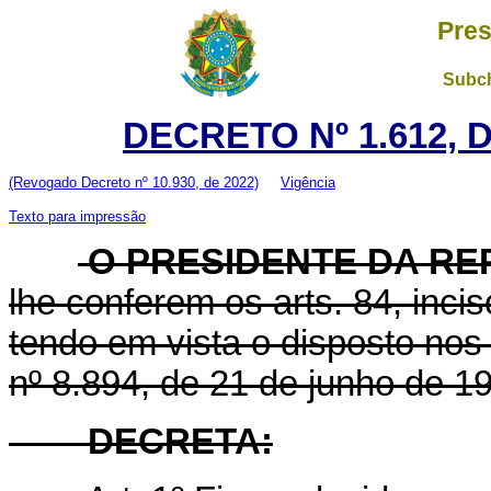
Pres
Subch
DECRETO Nº 1.612, 
(Revogado Decreto nº 10.930, de 2022)
Vigência
Texto para impressão
O PRESIDENTE DA RE
lhe conferem os arts. 84, incis
tendo em vista o disposto nos a
nº 8.894, de 21 de junho de 1
DECRETA: