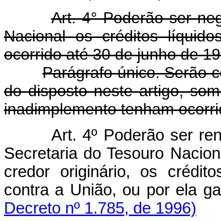
Art. 4° Poderão ser ne
Nacional os créditos líquid
ocorrido até 30 de junho de 19
Parágrafo único. Serão c
do disposto neste artigo, so
inadimplemento tenham ocorrid
Art. 4º Poderão ser re
Secretaria do Tesouro Nacion
credor originário, os crédit
contra a União, ou por el
Decreto nº 1.785, de 1996)