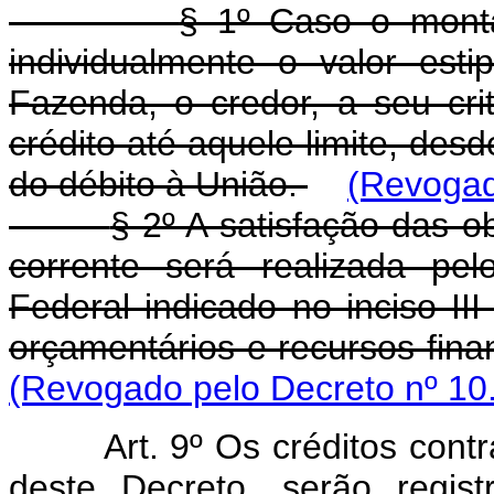
§ 1º Caso o monta
individualmente o valor est
Fazenda, o credor, a seu cri
crédito até aquele limite, desd
do débito à União.
(Revogad
§ 2º A satisfação das 
corrente será realizada pe
Federal indicado no inciso III
orçamentários e recursos fina
(Revogado pelo Decreto nº 10
Art. 9º Os créditos con
deste Decreto, serão regis