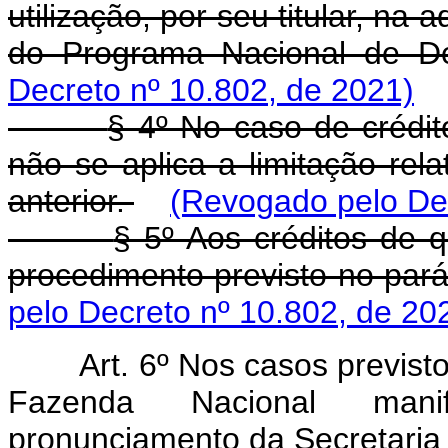
utilização, por seu titular, na
do Programa Nacional de De
Decreto nº 10.802, de 2021)
§ 4º No caso de crédito
não se aplica a limitação rela
anterior.
(Revogado pelo Dec
§ 5º Aos créditos de q
procedimento previsto no pará
pelo Decreto nº 10.802, de 20
Art. 6º Nos casos previsto
Fazenda Nacional mani
pronunciamento da Secretaria