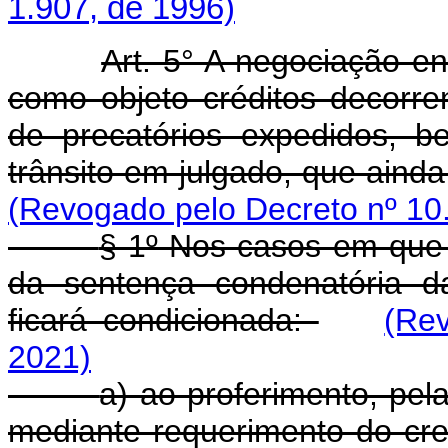
1.907, de 1996)
Art. 5° A negociação en
como objeto créditos decorre
de precatórios expedidos, 
trânsito em julgado, que aind
(Revogado pelo Decreto nº 10
§ 1º Nos casos em que 
da sentença condenatória d
ficará condicionada:
(Re
2021)
a) ao proferimento, pel
mediante requerimento do cre