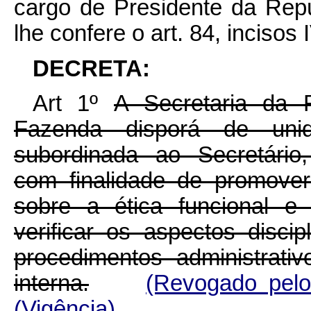
cargo de Presidente da Repú
lhe confere o art. 84, incisos 
DECRETA:
Art 1º
A Secretaria da R
Fazenda disporá de unid
subordinada ao Secretário
com finalidade de promover
sobre a ética funcional e 
verificar os aspectos discip
procedimentos administrati
interna.
(Revogado pel
(Vigência)