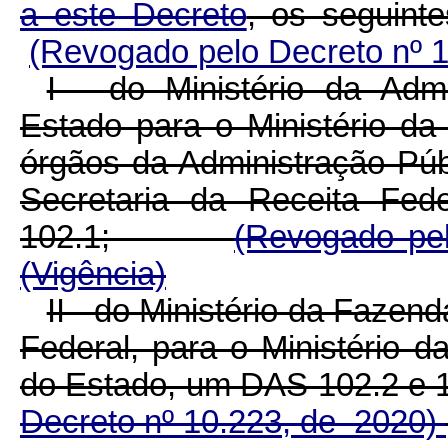
a este Decreto
, os seguint
(Revogado pelo Decreto nº 
I - do Ministério da Adm
Estado para o Ministério da
órgãos da Administração Púb
Secretaria da Receita Fe
102.1;
(Revogado pe
(Vigência)
II - do Ministério da Fazen
Federal, para o Ministério 
do Estado, um DAS 102.2 
Decreto nº 10.223, de 2020)