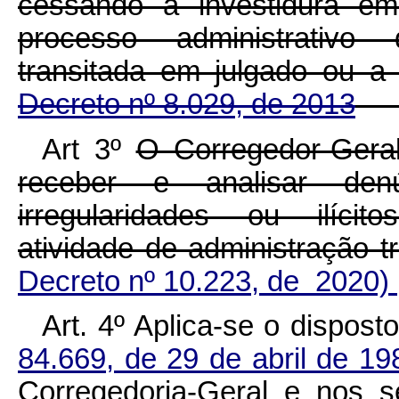
cessando a investidura em
processo administrativo d
transitada em julgado ou a
Decreto nº 8.029, de 2013
Art 3º
O Corregedor-Geral
receber e analisar denú
irregularidades ou ilícito
atividade de administração tri
Decreto nº 10.223, de 2020)
Art. 4º Aplica-se o dispos
84.669, de 29 de abril de 19
Corregedoria-Geral e nos s