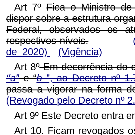
Art 7º
Fica o Ministro d
dispor sobre a estrutura orga
Federal, observados os at
respectivos níveis.
de 2020)
(Vigência)
Art 8º
Em decorrência do d
‘’a”
e “
b
”, ao Decreto nº 1
passa a vigorar na forma 
(Revogado pelo Decreto nº 2
Art 9º Este Decreto entra e
Art 10. Ficam revogados 