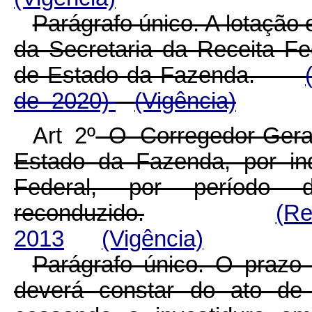
Parágrafo único. A lotação 
da Secretaria da Receita Fed
de Estado da Fazenda.
de 2020)
(Vigência)
Art 2º
O Corregedor-Geral
Estado da Fazenda, por in
Federal, por período
reconduzido.
(Re
2013
(Vigência)
Parágrafo único. O prazo
deverá constar do ato de