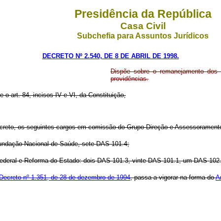
Presidência da República
Casa Civil
Subchefia para Assuntos Jurídicos
DECRETO Nº 2.540, DE 8 DE ABRIL DE 1998.
Dispõe sobre o remanejamento dos 
providências.
e o art. 84, incisos IV e VI, da Constituição,
Decreto, os seguintes cargos em comissão do Grupo-Direção e Assessoramento
 Fundação Nacional de Saúde, sete DAS 101.4;
 Federal e Reforma do Estado: dois DAS 101.3, vinte DAS 101.1, um DAS-102
ecreto nº 1.351, de 28 de dezembro de 1994
, passa a vigorar na forma do
A