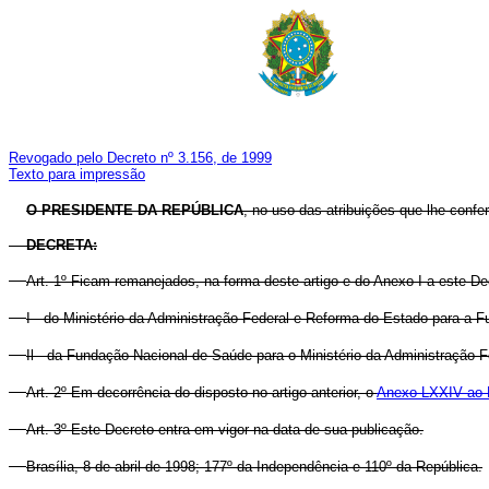
Revogado pelo Decreto nº 3.156, de 1999
Texto para impressão
O PRESIDENTE DA REPÚBLICA
, no uso das atribuições que lhe confer
DECRETA:
Art. 1º Ficam remanejados, na forma deste artigo e do Anexo I a este 
I - do Ministério da Administração Federal e Reforma do Estado para a
Il - da Fundação Nacional de Saúde para o Ministério da Administração
Art. 2º Em decorrência do disposto no artigo anterior, o
Anexo LXXIV ao D
Art. 3º Este Decreto entra em vigor na data de sua publicação.
Brasília, 8 de abril de 1998; 177º da Independência e 110º da República.