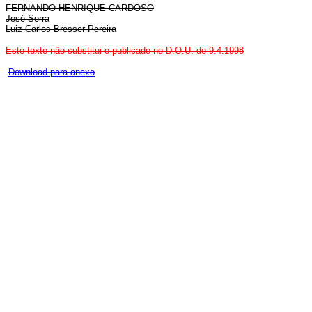
FERNANDO HENRIQUE CARDOSO
José Serra
Luiz Carlos Bresser Pereira
Este texto não substitui o publicado no D.O.U. de 9.4.1998
Download para anexo