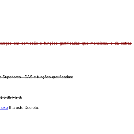
cargos em comissão e funções gratificadas que menciona, e dá outras
 Superiores - DAS e funções gratificadas:
.1 e 35 FG-3.
nexo
II a este Decreto.