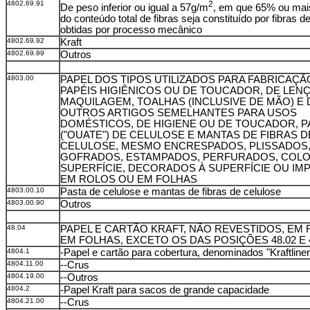
4802.69.91
2
De peso inferior ou igual a 57g/m
, em que 65% ou mai
do conteúdo total de fibras seja constituído por fibras 
obtidas por processo mecânico
4802.69.92
Kraft
4802.69.99
Outros
4803.00
PAPEL DOS TIPOS UTILIZADOS PARA FABRICAÇÃ
PAPÉIS HIGIÊNICOS OU DE TOUCADOR, DE LEN
MAQUILAGEM, TOALHAS (INCLUSIVE DE MÃO) E 
OUTROS ARTIGOS SEMELHANTES PARA USOS
DOMÉSTICOS, DE HIGIENE OU DE TOUCADOR, P
("OUATE") DE CELULOSE E MANTAS DE FIBRAS D
CELULOSE, MESMO ENCRESPADOS, PLISSADOS
GOFRADOS, ESTAMPADOS, PERFURADOS, COLO
SUPERFÍCIE, DECORADOS À SUPERFÍCIE OU IM
EM ROLOS OU EM FOLHAS
4803.00.10
Pasta de celulose e mantas de fibras de celulose
4803.00.90
Outros
48.04
PAPEL E CARTÃO KRAFT, NÃO REVESTIDOS, EM
EM FOLHAS, EXCETO OS DAS POSIÇÕES 48.02 E 
4804.1
-Papel e cartão para cobertura, denominados "Kraftliner
4804.11.00
--Crus
4804.19.00
--Outros
4804.2
-Papel Kraft para sacos de grande capacidade
4804.21.00
--Crus