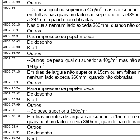
4802.55.99
Outros
4802.56
2
--De peso igual ou superior a 40g/m
mas não superior
em folhas nas quais um lado não seja superior a 435m
a 297mm, quando não dobradas
4802.56.10
Nas quais nenhum lado exceda 360mm, quando não d
4802.56.9
Outros
4802.56.91
Para impressão de papel-moeda
4802.56.92
De desenho
4802.56.93
Kraft
4802.56.99
Outros
4802.57
2
--Outros, de peso igual ou superior a 40g/m
mas não s
2
150g/m
4802.57.10
Em tiras de largura não superior a 15cm ou em folhas 
nenhum lado exceda 360mm, quando não dobradas
4802.57.9
Outros
4802.57.91
Para impressão de papel-moeda
4802.57.92
De desenho
4802.57.93
Kraft
4802.57.99
Outros
4802.58
--De peso superior a 150g/m²
4802.58.10
Em tiras ou rolos de largura não superior a 15cm ou em
quais nenhum lado exceda 360mm, quando não dobra
4802.58.9
Outros
4802.58.91
De desenho
4802.58.92
Kraft