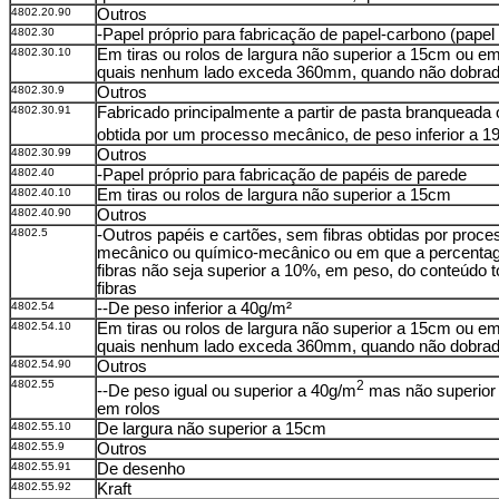
4802.20.90
Outros
4802.30
-Papel próprio para fabricação de papel-carbono (papel
4802.30.10
Em tiras ou rolos de largura não superior a 15cm ou em
quais nenhum lado exceda 360mm, quando não dobra
4802.30.9
Outros
4802.30.91
Fabricado principalmente a partir de pasta branqueada 
obtida por um processo mecânico, de peso inferior a 1
4802.30.99
Outros
4802.40
-Papel próprio para fabricação de papéis de parede
4802.40.10
Em tiras ou rolos de largura não superior a 15cm
4802.40.90
Outros
4802.5
-Outros papéis e cartões, sem fibras obtidas por proce
mecânico ou químico-mecânico ou em que a percenta
fibras não seja superior a 10%, em peso, do conteúdo t
fibras
4802.54
--De peso inferior a 40g/m²
4802.54.10
Em tiras ou rolos de largura não superior a 15cm ou em
quais nenhum lado exceda 360mm, quando não dobra
4802.54.90
Outros
4802.55
2
--De peso igual ou superior a 40g/m
mas não superior
em rolos
4802.55.10
De largura não superior a 15cm
4802.55.9
Outros
4802.55.91
De desenho
4802.55.92
Kraft