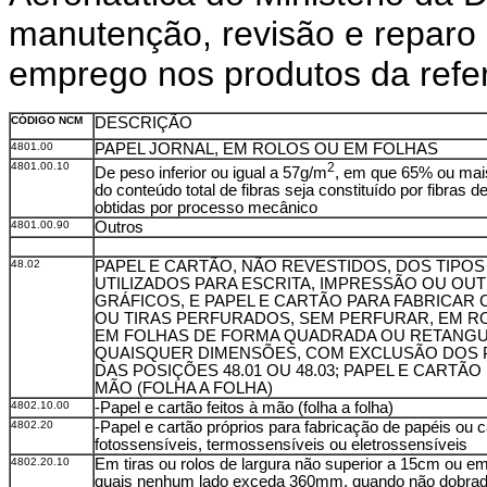
manutenção, revisão e reparo 
emprego nos produtos da refer
CÓDIGO NCM
DESCRIÇÃO
4801.00
PAPEL JORNAL, EM ROLOS OU EM FOLHAS
4801.00.10
2
De peso inferior ou igual a 57g/m
, em que 65% ou mai
do conteúdo total de fibras seja constituído por fibras 
obtidas por processo mecânico
4801.00.90
Outros
48.02
PAPEL E CARTÃO, NÃO REVESTIDOS, DOS TIPOS
UTILIZADOS PARA ESCRITA, IMPRESSÃO OU OUT
GRÁFICOS, E PAPEL E CARTÃO PARA FABRICAR
OU TIRAS PERFURADOS, SEM PERFURAR, EM R
EM FOLHAS DE FORMA QUADRADA OU RETANGU
QUAISQUER DIMENSÕES, COM EXCLUSÃO DOS 
DAS POSIÇÕES 48.01 OU 48.03; PAPEL E CARTÃO
MÃO (FOLHA A FOLHA)
4802.10.00
-Papel e cartão feitos à mão (folha a folha)
4802.20
-Papel e cartão próprios para fabricação de papéis ou 
fotossensíveis, termossensíveis ou eletrossensíveis
4802.20.10
Em tiras ou rolos de largura não superior a 15cm ou em
quais nenhum lado exceda 360mm, quando não dobra