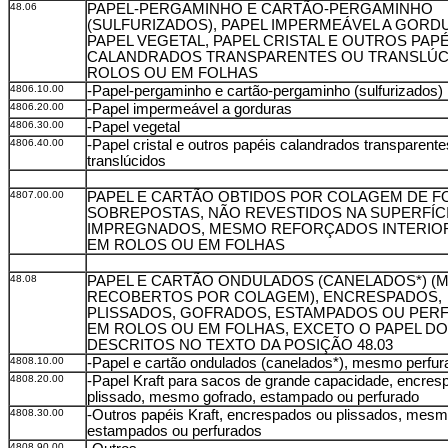
48.06
PAPEL-PERGAMINHO E CARTÃO-PERGAMINHO
(SULFURIZADOS), PAPEL IMPERMEÁVEL A GORD
PAPEL VEGETAL, PAPEL CRISTAL E OUTROS PAPÉ
CALANDRADOS TRANSPARENTES OU TRANSLÚC
ROLOS OU EM FOLHAS
4806.10.00
-Papel-pergaminho e cartão-pergaminho (sulfurizados)
4806.20.00
-Papel impermeável a gorduras
4806.30.00
-Papel vegetal
4806.40.00
-Papel cristal e outros papéis calandrados transparente
translúcidos
4807.00.00
PAPEL E CARTÃO OBTIDOS POR COLAGEM DE F
SOBREPOSTAS, NÃO REVESTIDOS NA SUPERFÍC
IMPREGNADOS, MESMO REFORÇADOS INTERIO
EM ROLOS OU EM FOLHAS
48.08
PAPEL E CARTÃO ONDULADOS (CANELADOS*) (
RECOBERTOS POR COLAGEM), ENCRESPADOS,
PLISSADOS, GOFRADOS, ESTAMPADOS OU PER
EM ROLOS OU EM FOLHAS, EXCETO O PAPEL DO
DESCRITOS NO TEXTO DA POSIÇÃO 48.03
4808.10.00
-Papel e cartão ondulados (canelados*), mesmo perfu
4808.20.00
-Papel Kraft para sacos de grande capacidade, encres
plissado, mesmo gofrado, estampado ou perfurado
4808.30.00
-Outros papéis Kraft, encrespados ou plissados, mesm
estampados ou perfurados
4808.90.00