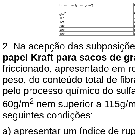
Gramatura (gramagem*)
2
g/m
115
125
200
300
400
2. Na acepção das subposiçõe
papel Kraft para sacos de g
friccionado, apresentado em 
peso, do conteúdo total de fibr
pelo processo químico do sulfa
2
60g/m
nem superior a 115g/
seguintes condições:
a) apresentar um índice de rup