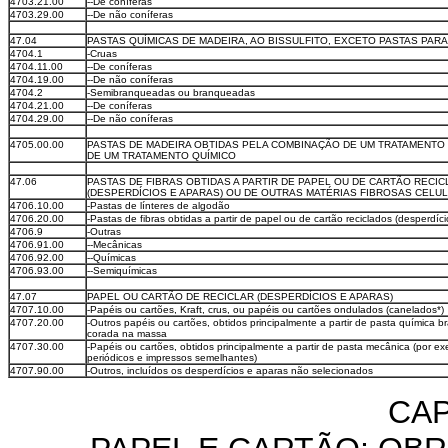
4703.21.00
--De coníferas
4703.29.00
--De não coníferas
47.04
PASTAS QUÍMICAS DE MADEIRA, AO BISSULFITO, EXCETO PASTAS PAR
4704.1
-Cruas
4704.11.00
--De coníferas
4704.19.00
--De não coníferas
4704.2
-Semibranqueadas ou branqueadas
4704.21.00
--De coníferas
4704.29.00
--De não coníferas
4705.00.00
PASTAS DE MADEIRA OBTIDAS PELA COMBINAÇÃO DE UM TRATAMENTO
DE UM TRATAMENTO QUÍMICO
47.06
PASTAS DE FIBRAS OBTIDAS A PARTIR DE PAPEL OU DE CARTÃO RECI
(DESPERDÍCIOS E APARAS) OU DE OUTRAS MATÉRIAS FIBROSAS CELU
4706.10.00
-Pastas de línteres de algodão
4706.20.00
-Pastas de fibras obtidas a partir de papel ou de cartão reciclados (desperdíc
4706.9
-Outras
4706.91.00
--Mecânicas
4706.92.00
--Químicas
4706.93.00
--Semiquímicas
47.07
PAPEL OU CARTÃO DE RECICLAR (DESPERDÍCIOS E APARAS)
4707.10.00
-Papéis ou cartões, Kraft, crus, ou papéis ou cartões ondulados (canelados*)
4707.20.00
-Outros papéis ou cartões, obtidos principalmente a partir de pasta química 
corada na massa
4707.30.00
-Papéis ou cartões, obtidos principalmente a partir de pasta mecânica (por exe
periódicos e impressos semelhantes)
4707.90.00
-Outros, incluídos os desperdícios e aparas não selecionados
CAP