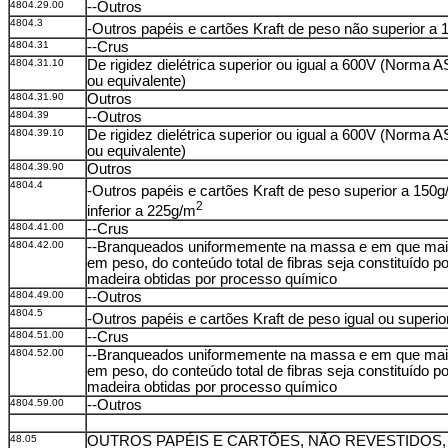
4804.29.00
--Outros
4804.3
-Outros papéis e cartões Kraft de peso não superior a
4804.31
--Crus
4804.31.10
De rigidez dielétrica superior ou igual a 600V (Norma
ou equivalente)
4804.31.90
Outros
4804.39
--Outros
4804.39.10
De rigidez dielétrica superior ou igual a 600V (Norma
ou equivalente)
4804.39.90
Outros
4804.4
-Outros papéis e cartões Kraft de peso superior a 150
2
inferior a 225g/m
4804.41.00
--Crus
4804.42.00
--Branqueados uniformemente na massa e em que mai
em peso, do conteúdo total de fibras seja constituído po
madeira obtidas por processo químico
4804.49.00
--Outros
4804.5
-Outros papéis e cartões Kraft de peso igual ou superi
4804.51.00
--Crus
4804.52.00
--Branqueados uniformemente na massa e em que mai
em peso, do conteúdo total de fibras seja constituído po
madeira obtidas por processo químico
4804.59.00
--Outros
48.05
OUTROS PAPÉIS E CARTÕES, NÃO REVESTIDOS,