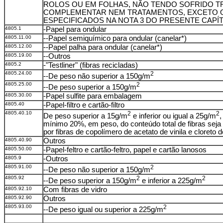
ROLOS OU EM FOLHAS, NÃO TENDO SOFRIDO 
COMPLEMENTAR NEM TRATAMENTOS, EXCETO 
ESPECIFICADOS NA NOTA 3 DO PRESENTE CAPÍ
4805.1
-Papel para ondular
4805.11.00
--Papel semiquímico para ondular (canelar*)
4805.12.00
--Papel palha para ondular (canelar*)
4805.19.00
--Outros
4805.2
-"Testliner" (fibras recicladas)
4805.24.00
2
--De peso não superior a 150g/m
4805.25.00
2
--De peso superior a 150g/m
4805.30.00
-Papel sulfite para embalagem
4805.40
-Papel-filtro e cartão-filtro
4805.40.10
2
2
De peso superior a 15g/m
e inferior ou igual a 25g/m
,
mínimo 20%, em peso, do conteúdo total de fibras seja 
por fibras de copolímero de acetato de vinila e cloreto de
4805.40.90
Outros
4805.50.00
-Papel-feltro e cartão-feltro, papel e cartão lanosos
4805.9
-Outros
4805.91.00
2
--De peso não superior a 150g/m
4805.92
2
2
--De peso superior a 150g/m
e inferior a 225g/m
4805.92.10
Com fibras de vidro
4805.92.90
Outros
4805.93.00
2
--De peso igual ou superior a 225g/m