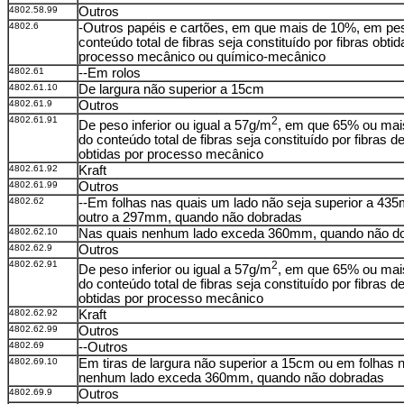
4802.58.99
Outros
4802.6
-Outros papéis e cartões, em que mais de 10%, em pe
conteúdo total de fibras seja constituído por fibras obtid
processo mecânico ou químico-mecânico
4802.61
--Em rolos
4802.61.10
De largura não superior a 15cm
4802.61.9
Outros
4802.61.91
2
De peso inferior ou igual a 57g/m
, em que 65% ou mai
do conteúdo total de fibras seja constituído por fibras 
obtidas por processo mecânico
4802.61.92
Kraft
4802.61.99
Outros
4802.62
--Em folhas nas quais um lado não seja superior a 43
outro a 297mm, quando não dobradas
4802.62.10
Nas quais nenhum lado exceda 360mm, quando não d
4802.62.9
Outros
4802.62.91
2
De peso inferior ou igual a 57g/m
, em que 65% ou mai
do conteúdo total de fibras seja constituído por fibras 
obtidas por processo mecânico
4802.62.92
Kraft
4802.62.99
Outros
4802.69
--Outros
4802.69.10
Em tiras de largura não superior a 15cm ou em folhas 
nenhum lado exceda 360mm, quando não dobradas
4802.69.9
Outros