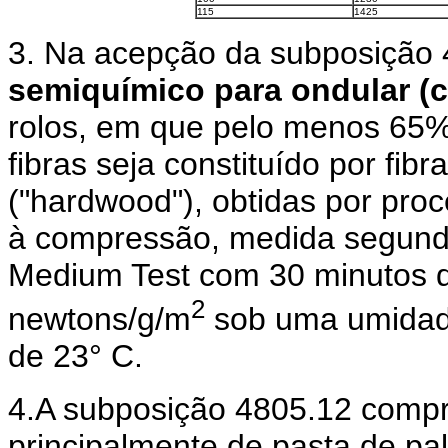
115
1425
3. Na acepção da subposição 
semiquímico para ondular (c
rolos, em que pelo menos 65%
fibras seja constituído por fib
("hardwood"), obtidas por proc
à compressão, medida segun
Medium Test com 30 minutos d
2
newtons/g/m
sob uma umidade
de 23° C.
4.A subposição 4805.12 compr
principalmente de pasta de pa