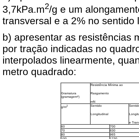
2
3,7kPa.m
/g e um alongamento
transversal e a 2% no sentido l
b) apresentar as resistências
por tração indicadas no quadr
interpolados linearmente, quan
metro quadrado:
Resistência Mínima ao
Gramatura
Rasgamento
(gramagem*)
mN
2
Sentido
Sentid
g/m
Longitudinal
Longit
e Tran
60
700
70
830
80
965
100
1230