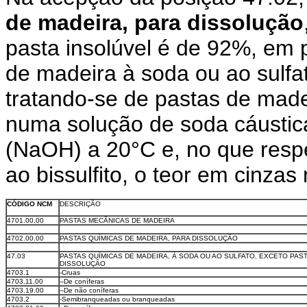
de madeira, para dissolução
pasta insolúvel é de 92%, em 
de madeira à soda ou ao sulfa
tratando-se de pastas de made
numa solução de soda cáustic
(NaOH) a 20°C e, no que resp
ao bissulfito, o teor em cinz
CÓDIGO NCM
DESCRIÇÃO
4701.00.00
PASTAS MECÂNICAS DE MADEIRA
4702.00.00
PASTAS QUÍMICAS DE MADEIRA, PARA DISSOLUÇÃO
47.03
PASTAS QUÍMICAS DE MADEIRA, À SODA OU AO SULFATO, EXCETO PAS
DISSOLUÇÃO
4703.1
-Cruas
4703.11.00
--De coníferas
4703.19.00
--De não coníferas
4703.2
-Semibranqueadas ou branqueadas